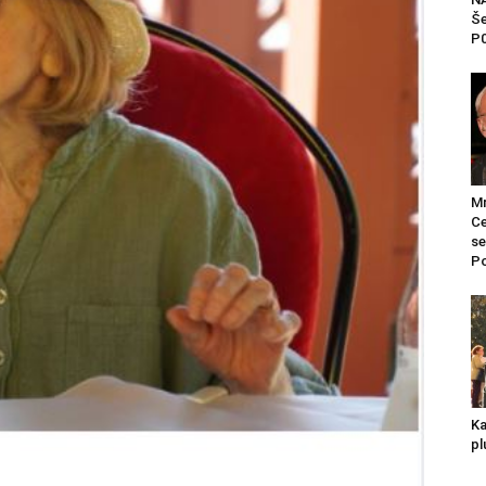
Še
P0
Mr
Ce
se
Po
Ka
pl