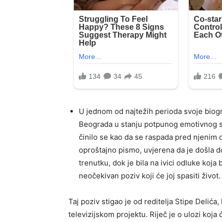
U jednom od najtežih perioda svoje biograf
Beograda u stanju potpunog emotivnog slo
činilo se kao da se raspada pred njenim o
oproštajno pismo, uvjerena da je došla 
trenutku, dok je bila na ivici odluke koja
neočekivan poziv koji će joj spasiti život.
Taj poziv stigao je od reditelja Stipe Delića
televizijskom projektu. Riječ je o ulozi koja 