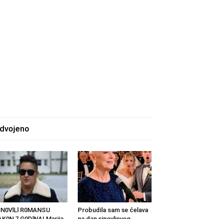
zdvojeno
BN0VlLl R0MANSU
Probudila sam se ćelava
K0N 7 G0DlNA! Marija
na dan sinovljevog