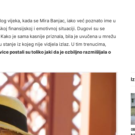
og vijeka, kada se Mira Banjac, iako već poznato ime u
oj finansijskoj i emotivnoj situaciji. Dugovi su se
i. Kako je sama kasnije priznala, bila je uvučena u mrežu
 stanje iz kojeg nije vidjela izlaz. U tim trenucima,
e postali su toliko jaki da je ozbiljno razmišljala o
I
0
NA