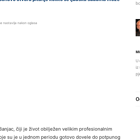
bo
se nastavlja nakon oglasa
Mi
U 
iz
pj
O
anjac, čiji je život obilježen velikim profesionalnim
 koje su je u jednom periodu gotovo dovele do potpunog