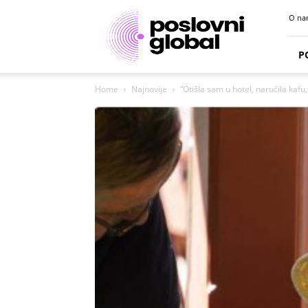
Poslovni
O na
portal
P
Home
Najnovije
“Otišla sam u hotel, naručila kafu