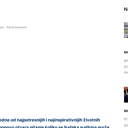
N
asi - Advertisement
Mi
Je
po
mo
Mi
Pr
e od najpotresnijih i najinspirativnijih životnih
po
 ponovo otvara pitanje koliko se ljudska sudbina može