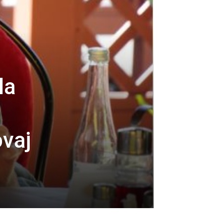
la
ovaj