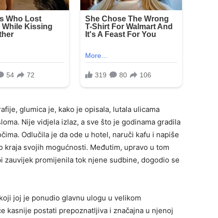
ije, glumica je, kako je opisala, lutala ulicama
ma. Nije vidjela izlaz, a sve što je godinama gradila
čima. Odlučila je da ode u hotel, naruči kafu i napiše
do kraja svojih mogućnosti. Međutim, upravo u tom
 bi zauvijek promijenila tok njene sudbine, dogodio se
, koji joj je ponudio glavnu ulogu u velikom
će kasnije postati prepoznatljiva i značajna u njenoj