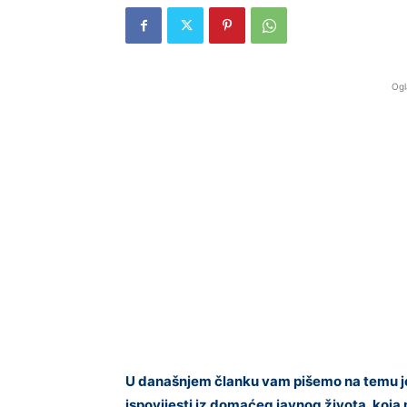
Ogl
U današnjem članku vam pišemo na temu jedn
ispovijesti iz domaćeg javnog života, koja