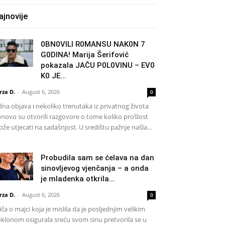
ajnovije
0BN0VlLl R0MANSU NAK0N 7
G0DlNA! Marija Šerifović
pokazala JAČU P0L0VINU – EV0
K0 JE...
rza D.
-
August 6, 2026
0
dna objava i nekoliko trenutaka iz privatnog života
novo su otvorili razgovore o tome koliko prošlost
že utjecati na sadašnjost. U središtu pažnje našla...
Probudila sam se ćelava na dan
sinovljevog vjenčanja – a onda
je mladenka otkrila...
rza D.
-
August 6, 2026
0
iča o majci koja je mislila da je posljednjim velikim
klonom osigurala sreću svom sinu pretvorila se u