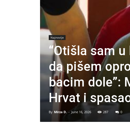
Najnovije
“Otišla sam u 
da pišem opro
bacim dole”: 
Hrvat i spasao
By
Mirza D.
-
June 16, 2026
287
0