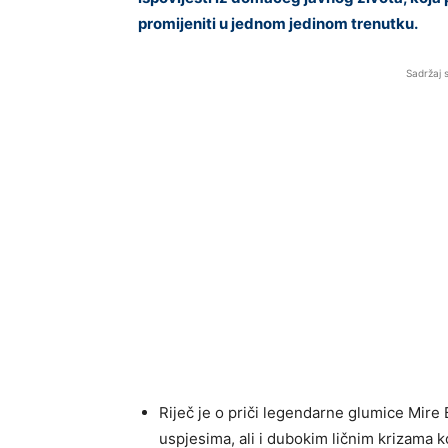
promijeniti u jednom jedinom trenutku.
Sadržaj 
Riječ je o priči legendarne glumice Mire B
uspjesima, ali i dubokim ličnim krizama