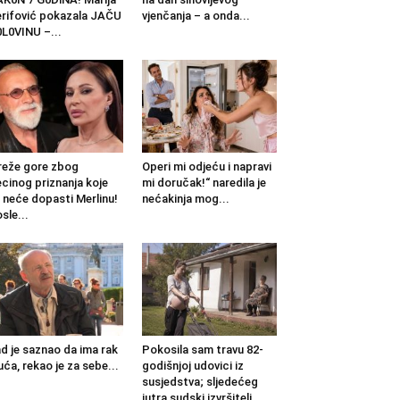
rifović pokazala JAČU
vjenčanja – a onda...
L0VINU –...
eže gore zbog
Operi mi odjeću i napravi
cinog priznanja koje
mi doručak!“ naredila je
 neće dopasti Merlinu!
nećakinja mog...
sle...
d je saznao da ima rak
Pokosila sam travu 82-
uća, rekao je za sebe...
godišnjoj udovici iz
susjedstva; sljedećeg
jutra sudski izvršitelj...