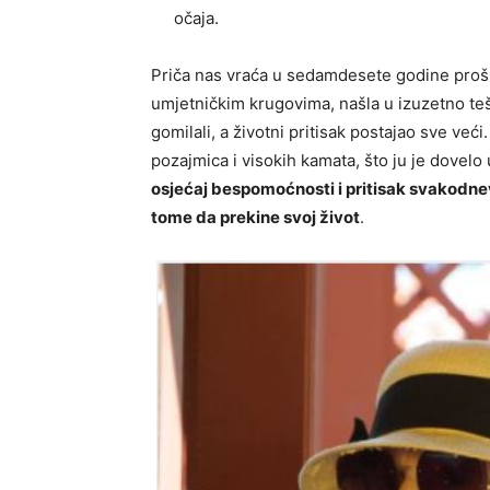
očaja.
Priča nas vraća u sedamdesete godine prošl
umjetničkim krugovima, našla u izuzetno tešk
gomilali, a životni pritisak postajao sve već
pozajmica i visokih kamata, što ju je dovelo u
osjećaj bespomoćnosti i pritisak svakodnevic
tome da prekine svoj život
.