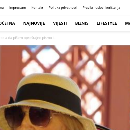
ma
Impressum
Kontakt
Politika privatnosti
Pravila i uslovi korištenja
OČETNA
NAJNOVIJE
VIJESTI
BIZNIS
LIFESTYLE
M
, sela da pišem oproštajno pismo i...