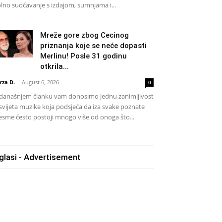
lno suočavanje s izdajom, sumnjama i...
Mreže gore zbog Cecinog
priznanja koje se neće dopasti
Merlinu! Posle 31 godinu
otkrila...
rza D.
-
August 6, 2026
0
današnjem članku vam donosimo jednu zanimljivost
 svijeta muzike koja podsjeća da iza svake poznate
esme često postoji mnogo više od onoga što...
glasi - Advertisement