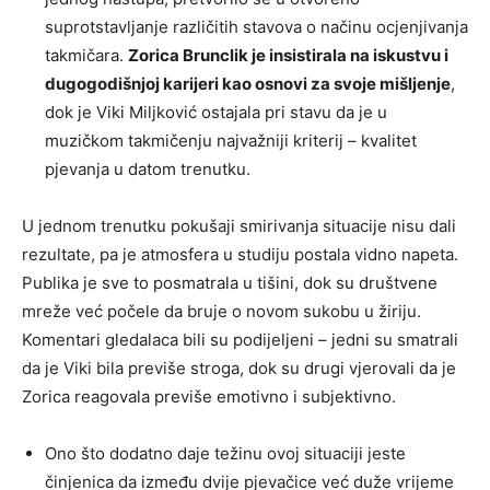
suprotstavljanje različitih stavova o načinu ocjenjivanja
takmičara.
Zorica Brunclik je insistirala na iskustvu i
dugogodišnjoj karijeri kao osnovi za svoje mišljenje
,
dok je Viki Miljković ostajala pri stavu da je u
muzičkom takmičenju najvažniji kriterij – kvalitet
pjevanja u datom trenutku.
U jednom trenutku pokušaji smirivanja situacije nisu dali
rezultate, pa je atmosfera u studiju postala vidno napeta.
Publika je sve to posmatrala u tišini, dok su društvene
mreže već počele da bruje o novom sukobu u žiriju.
Komentari gledalaca bili su podijeljeni – jedni su smatrali
da je Viki bila previše stroga, dok su drugi vjerovali da je
Zorica reagovala previše emotivno i subjektivno.
Ono što dodatno daje težinu ovoj situaciji jeste
činjenica da između dvije pjevačice već duže vrijeme