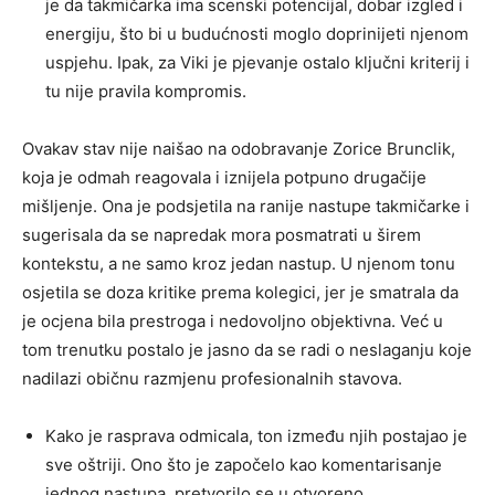
je da takmičarka ima scenski potencijal, dobar izgled i
energiju, što bi u budućnosti moglo doprinijeti njenom
uspjehu. Ipak, za Viki je pjevanje ostalo ključni kriterij i
tu nije pravila kompromis.
Ovakav stav nije naišao na odobravanje Zorice Brunclik,
koja je odmah reagovala i iznijela potpuno drugačije
mišljenje. Ona je podsjetila na ranije nastupe takmičarke i
sugerisala da se napredak mora posmatrati u širem
kontekstu, a ne samo kroz jedan nastup. U njenom tonu
osjetila se doza kritike prema kolegici, jer je smatrala da
je ocjena bila prestroga i nedovoljno objektivna. Već u
tom trenutku postalo je jasno da se radi o neslaganju koje
nadilazi običnu razmjenu profesionalnih stavova.
Kako je rasprava odmicala, ton između njih postajao je
sve oštriji. Ono što je započelo kao komentarisanje
jednog nastupa, pretvorilo se u otvoreno