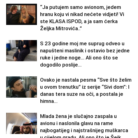
“Ja putujem samo avionom, jedem
hranu koju vi nikad nećete vidjeti! Vi
ste KLASA ISPOD, a ja sam ćerka
Željka Mitrovića..”
S 23 godine moj me suprug odveo u
napušteni maslinik i ostavio bez jedne
ruke i jedne noge… Ali ono što se
dogodilo poslije...
Ovako je nastala pesma “Sve što želim
u ovom trenutku” iz serije “Sivi dom”: I
danas tera suze na oči, a postala je
himna...
Mlada žena je slučajno zaspala u
avionu i naslonila glavu na rame
najbogatijeg i najstrašnijeg muškarca
u cijelom gradu. Ali ono što je Šeik...