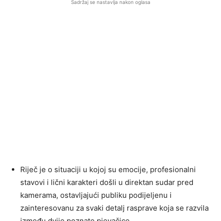
Sadržaj se nastavlja nakon oglasa
Riječ je o situaciji u kojoj su emocije, profesionalni
stavovi i lični karakteri došli u direktan sudar pred
kamerama, ostavljajući publiku podijeljenu i
zainteresovanu za svaki detalj rasprave koja se razvila
između dvije poznate pjevačice.