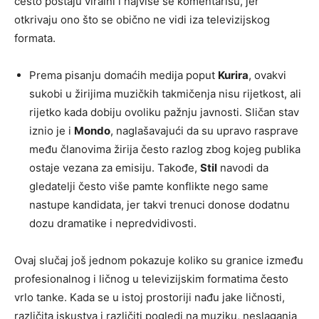
često postaju viralni i najviše se komentarišu, jer
otkrivaju ono što se obično ne vidi iza televizijskog
formata.
Prema pisanju domaćih medija poput
Kurira
, ovakvi
sukobi u žirijima muzičkih takmičenja nisu rijetkost, ali
rijetko kada dobiju ovoliku pažnju javnosti. Sličan stav
iznio je i
Mondo
, naglašavajući da su upravo rasprave
među članovima žirija često razlog zbog kojeg publika
ostaje vezana za emisiju. Takođe,
Stil
navodi da
gledatelji često više pamte konflikte nego same
nastupe kandidata, jer takvi trenuci donose dodatnu
dozu dramatike i nepredvidivosti.
Ovaj slučaj još jednom pokazuje koliko su granice između
profesionalnog i ličnog u televizijskim formatima često
vrlo tanke. Kada se u istoj prostoriji nađu jake ličnosti,
različita iskustva i različiti pogledi na muziku, neslaganja