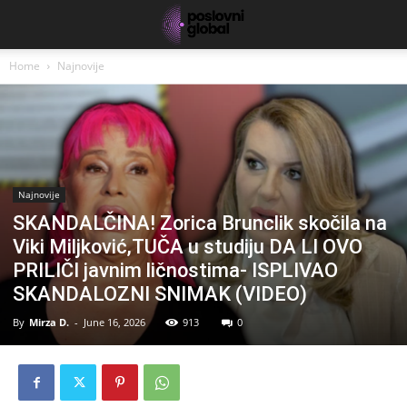
Home
Najnovije
Najnovije
SKANDALČINA! Zorica Brunclik skočila na
Viki Miljković,TUČA u studiju DA LI OVO
PRILIČI javnim ličnostima- ISPLIVAO
SKANDALOZNI SNIMAK (VIDEO)
By
Mirza D.
-
June 16, 2026
913
0