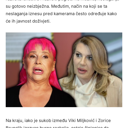
su gotovo neizbježna. Međutim, način na koji se ta
neslaganja iznesu pred kamerama često određuje kako
će ih javnost doživjeti.
Na kraju, iako je sukob između Viki Miljković i Zorice
Brunclik izazvao burne reakcije, ostaje činjenica da