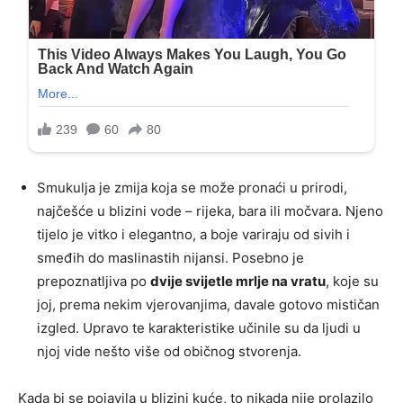
Smukulja je zmija koja se može pronaći u prirodi,
najčešće u blizini vode – rijeka, bara ili močvara. Njeno
tijelo je vitko i elegantno, a boje variraju od sivih i
smeđih do maslinastih nijansi. Posebno je
prepoznatljiva po
dvije svijetle mrlje na vratu
, koje su
joj, prema nekim vjerovanjima, davale gotovo mističan
izgled. Upravo te karakteristike učinile su da ljudi u
njoj vide nešto više od običnog stvorenja.
Kada bi se pojavila u blizini kuće, to nikada nije prolazilo