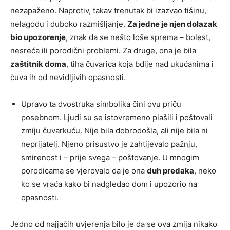
nezapaženo. Naprotiv, takav trenutak bi izazvao tišinu,
nelagodu i duboko razmišljanje.
Za jedne je njen dolazak
bio upozorenje
, znak da se nešto loše sprema – bolest,
nesreća ili porodični problemi. Za druge, ona je bila
zaštitnik doma
, tiha čuvarica koja bdije nad ukućanima i
čuva ih od nevidljivih opasnosti.
Upravo ta dvostruka simbolika čini ovu priču
posebnom. Ljudi su se istovremeno plašili i poštovali
zmiju čuvarkuću. Nije bila dobrodošla, ali nije bila ni
neprijatelj. Njeno prisustvo je zahtijevalo pažnju,
smirenost i – prije svega – poštovanje. U mnogim
porodicama se vjerovalo da je ona
duh predaka
, neko
ko se vraća kako bi nadgledao dom i upozorio na
opasnosti.
Jedno od najjačih uvjerenja bilo je da se ova zmija nikako