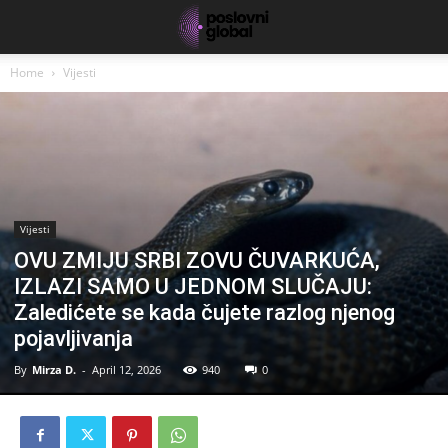
Home
Vijesti
Vijesti
OVU ZMIJU SRBI ZOVU ČUVARKUĆA,
IZLAZI SAMO U JEDNOM SLUČAJU:
Zaledićete se kada čujete razlog njenog
pojavljivanja
By
Mirza D.
-
April 12, 2026
940
0