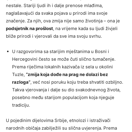
nestale. Stariji ljudi ih i dalje prenose mlađima,
naglašavajući da svaka pojava u prirodi ima svoje
značenje. Za njih, ova zmija nije samo životinja – ona je
podsjetnik na prošlost
, na vrijeme kada su ljudi živjeli
bliže prirodi i vjerovali da sve ima svoju svrhu.
U razgovorima sa starijim mještanima u Bosni i
Hercegovini često se može čuti slično tumačenje.
Prema riječima lokalnih kazivača iz sela u okolini
Tuzle,
“zmija koja dođe na prag ne dolazi bez
razloga”
, već nosi poruku koju treba shvatiti ozbiljno.
Takva vjerovanja i dalje su dio svakodnevnog života,
posebno među starijom populacijom koja njeguje
tradiciju.
U pojedinim dijelovima Srbije, etnolozi i istraživači
narodnih običaja zabilježili su slična uvjerenja. Prema