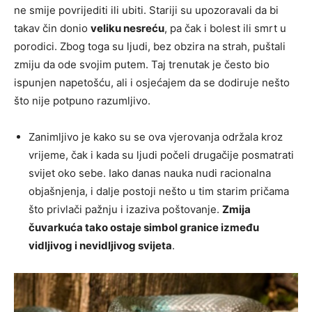
ne smije povrijediti ili ubiti. Stariji su upozoravali da bi
takav čin donio
veliku nesreću
, pa čak i bolest ili smrt u
porodici. Zbog toga su ljudi, bez obzira na strah, puštali
zmiju da ode svojim putem. Taj trenutak je često bio
ispunjen napetošću, ali i osjećajem da se dodiruje nešto
što nije potpuno razumljivo.
Zanimljivo je kako su se ova vjerovanja održala kroz
vrijeme, čak i kada su ljudi počeli drugačije posmatrati
svijet oko sebe. Iako danas nauka nudi racionalna
objašnjenja, i dalje postoji nešto u tim starim pričama
što privlači pažnju i izaziva poštovanje.
Zmija
čuvarkuća tako ostaje simbol granice između
vidljivog i nevidljivog svijeta
.