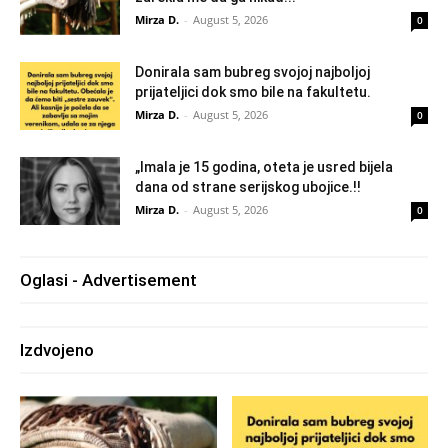
Mirza D.
-
August 5, 2026
0
Donirala sam bubreg svojoj najboljoj
prijateljici dok smo bile na fakultetu.
Mirza D.
-
August 5, 2026
0
„Imala je 15 godina, oteta je usred bijela
dana od strane serijskog ubojice.!!
Mirza D.
-
August 5, 2026
0
Oglasi - Advertisement
Izdvojeno