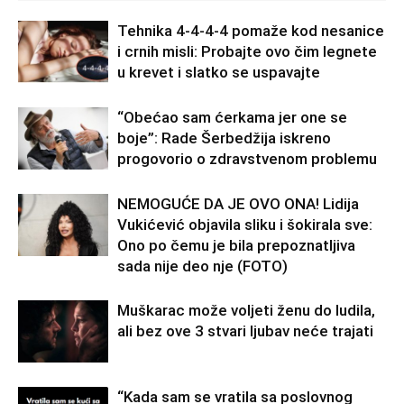
Tehnika 4-4-4-4 pomaže kod nesanice
i crnih misli: Probajte ovo čim legnete
u krevet i slatko se uspavajte
“Obećao sam ćerkama jer one se
boje”: Rade Šerbedžija iskreno
progovorio o zdravstvenom problemu
NEMOGUĆE DA JE OVO ONA! Lidija
Vukićević objavila sliku i šokirala sve:
Ono po čemu je bila prepoznatljiva
sada nije deo nje (FOTO)
Muškarac može voljeti ženu do ludila,
ali bez ove 3 stvari ljubav neće trajati
“Kada sam se vratila sa poslovnog