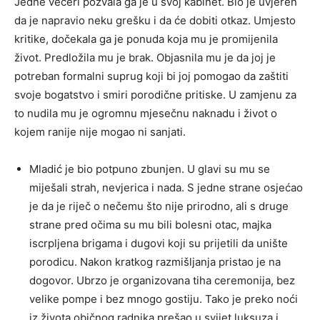
Jedne večeri pozvala ga je u svoj kabinet. Bio je uvjeren
da je napravio neku grešku i da će dobiti otkaz. Umjesto
kritike, dočekala ga je ponuda koja mu je promijenila
život. Predložila mu je brak. Objasnila mu je da joj je
potreban formalni suprug koji bi joj pomogao da zaštiti
svoje bogatstvo i smiri porodične pritiske. U zamjenu za
to nudila mu je ogromnu mjesečnu naknadu i život o
kojem ranije nije mogao ni sanjati.
Mladić je bio potpuno zbunjen. U glavi su mu se
miješali strah, nevjerica i nada. S jedne strane osjećao
je da je riječ o nečemu što nije prirodno, ali s druge
strane pred očima su mu bili bolesni otac, majka
iscrpljena brigama i dugovi koji su prijetili da unište
porodicu. Nakon kratkog razmišljanja pristao je na
dogovor. Ubrzo je organizovana tiha ceremonija, bez
velike pompe i bez mnogo gostiju. Tako je preko noći
iz života običnog radnika prešao u svijet luksuza i