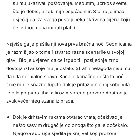
su mu ukazivali poštovanje. Međutim, uprkos svemu
što je dobio, u sebi nije osjećao mir. Stalno je imao
osjećaj da iza svega postoji neka skrivena cijena koju
će jednog dana morati platiti.
Najviše ga je plašila njihova prva bračna noć. Sedmicama
je razmišljao o tome i stvarao razne scenarije u svojoj
glavi. Bio je uvjeren da će izgubiti i posljednje zrno
dostojanstva koje mu je ostalo. Strah i nelagoda nisu mu
dali da normalno spava. Kada je konačno došla ta noć,
srce mu je snažno lupalo dok je prilazio njenoj sobi. Vila
je bila potpuno tiha, a kroz otvorene prozore dopirao je
zvuk večernjeg ezana iz grada.
Dok je drhtavim rukama otvarao vrata, očekivao je
nešto sasvim drugačije od onoga što ga je dočekalo.
Njegova supruga sjedila je kraj velikog prozora i