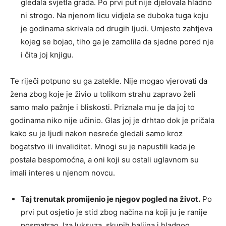
gledala svjetla grada. Po prvi put nije djelovala hladno
ni strogo. Na njenom licu vidjela se duboka tuga koju
je godinama skrivala od drugih ljudi. Umjesto zahtjeva
kojeg se bojao, tiho ga je zamolila da sjedne pored nje
i čita joj knjigu.
Te riječi potpuno su ga zatekle. Nije mogao vjerovati da
žena zbog koje je živio u tolikom strahu zapravo želi
samo malo pažnje i bliskosti. Priznala mu je da joj to
godinama niko nije učinio. Glas joj je drhtao dok je pričala
kako su je ljudi nakon nesreće gledali samo kroz
bogatstvo ili invaliditet. Mnogi su je napustili kada je
postala bespomoćna, a oni koji su ostali uglavnom su
imali interes u njenom novcu.
Taj trenutak promijenio je njegov pogled na život.
Po
prvi put osjetio je stid zbog načina na koji ju je ranije
posmatrao. Iza luksuza, skupih haljina i hladnog