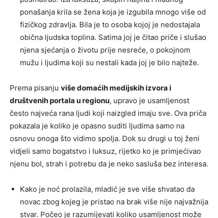
ponašanja krila se žena koja je izgubila mnogo više od
fizičkog zdravlja. Bila je to osoba kojoj je nedostajala
obična ljudska toplina. Satima joj je čitao priče i slušao
njena sjećanja o životu prije nesreće, o pokojnom
mužu i ljudima koji su nestali kada joj je bilo najteže.
Prema pisanju
više domaćih medijskih izvora i
društvenih portala u regionu
, upravo je usamljenost
često najveća rana ljudi koji naizgled imaju sve. Ova priča
pokazala je koliko je opasno suditi ljudima samo na
osnovu onoga što vidimo spolja. Dok su drugi u toj ženi
vidjeli samo bogatstvo i luksuz, rijetko ko je primjećivao
njenu bol, strah i potrebu da je neko sasluša bez interesa.
Kako je noć prolazila, mladić je sve više shvatao da
novac zbog kojeg je pristao na brak više nije najvažnija
stvar. Počeo je razumijevati koliko usamljenost može