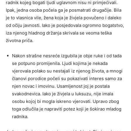
radnik kojeg bogati ljudi uglavnom nisu ni primjećivali.
Ipak, jedna osoba počela ga je posmatrati drugačije. Bila
je to vlasnica vile, žena koja je živjela povučeno i daleko
od očiju javnosti. Iako je posjedovala ogromno bogatstvo,
iza njenog hladnog držanja skrivala se veoma teška
životna priča.
Nakon strašne nesreće izgubila je obje ruke i od tada
se potpuno promijenila. Ljudi kojima je nekada
vjerovala polako su nestajali iz njenog života, a mnogi
članovi porodice počeli su pokazivati interes samo za
njen novac i imovinu. Usamljenost joj je postala
svakodnevica. Iako je živjela u luksuzu, nije imala
osobu kojoj bi mogla iskreno vjerovati. Upravo zbog
toga odlučila je napraviti potez koji je šokirao mladog
radnika.