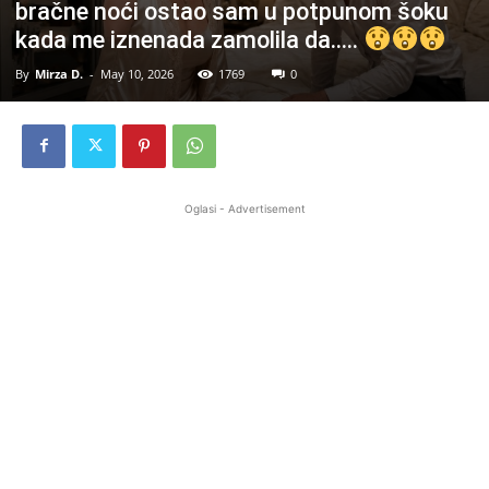
bračne noći ostao sam u potpunom šoku
kada me iznenada zamolila da…..
By
Mirza D.
-
May 10, 2026
1769
0
Oglasi - Advertisement