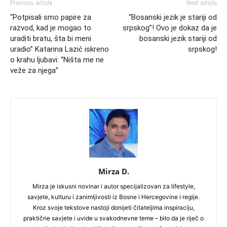
Previous article
Next article
“Potpisali smo papire za
“Bosanski jezik je stariji od
razvod, kad je mogao to
srpskog”! Ovo je dokaz da je
uraditi bratu, šta bi meni
bosanski jezik stariji od
uradio” Katarina Lazić iskreno
srpskog!
o krahu ljubavi: “Ništa me ne
veže za njega”
Mirza D.
Mirza je iskusni novinar i autor specijalizovan za lifestyle,
savjete, kulturu i zanimljivosti iz Bosne i Hercegovine i regije.
Kroz svoje tekstove nastoji donijeti čitateljima inspiraciju,
praktične savjete i uvide u svakodnevne teme – bilo da je riječ o