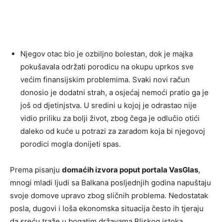
Njegov otac bio je ozbiljno bolestan, dok je majka
pokušavala održati porodicu na okupu uprkos sve
većim finansijskim problemima. Svaki novi račun
donosio je dodatni strah, a osjećaj nemoći pratio ga je
još od djetinjstva. U sredini u kojoj je odrastao nije
vidio priliku za bolji život, zbog čega je odlučio otići
daleko od kuće u potrazi za zaradom koja bi njegovoj
porodici mogla donijeti spas.
Prema pisanju
domaćih izvora poput portala VasGlas
,
mnogi mladi ljudi sa Balkana posljednjih godina napuštaju
svoje domove upravo zbog sličnih problema. Nedostatak
posla, dugovi i loša ekonomska situacija često ih tjeraju
da sreću traže u bogatim državama Bliskog istoka.