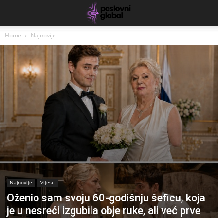
Home
Najnovije
Najnovije
Vijesti
Oženio sam svoju 60-godišnju šeficu, koja
je u nesreći izgubila obje ruke, ali već prve