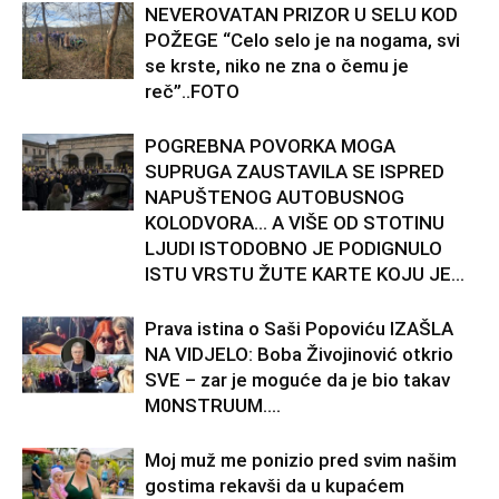
NEVEROVATAN PRIZOR U SELU KOD
POŽEGE “Celo selo je na nogama, svi
se krste, niko ne zna o čemu je
reč”..FOTO
POGREBNA POVORKA MOGA
SUPRUGA ZAUSTAVILA SE ISPRED
NAPUŠTENOG AUTOBUSNOG
KOLODVORA… A VIŠE OD STOTINU
LJUDI ISTODOBNO JE PODIGNULO
ISTU VRSTU ŽUTE KARTE KOJU JE...
Prava istina o Saši Popoviću IZAŠLA
NA VIDJELO: Boba Živojinović otkrio
SVE – zar je moguće da je bio takav
M0NSTRUUM….
Moj muž me ponizio pred svim našim
gostima rekavši da u kupaćem