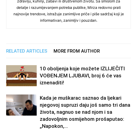
zdravlju, kuhinji, zabavi ili društvenom životu. Sa smislom za
detalje i razumijevanjem potreba publike, Mirza redovno prati
najnovije trendove, istražuje zanimljive priče i piše sadržaj koji je
informativan, zanimljiv i pouzdan.
RELATED ARTICLES
MORE FROM AUTHOR
10 oboljenja koje možete IZLIJEČITI
VOĐENJEM LJUBAVI, broj 6 će vas
iznenaditi!
Kada je muškarac saznao da ljekari
njegovoj supruzi daju još samo tri dana
života, nagnuo se nad njom i sa
zadovoljnim osmijehom prošaputao:
„Napokon,...