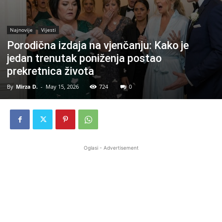
Najnovije
Vijesti
Porodična izdaja na vjenčanju: Kako je
jedan trenutak poniženja postao
prekretnica života
By
Mirza D.
-
May 15, 2026
724
0
Oglasi - Advertisement