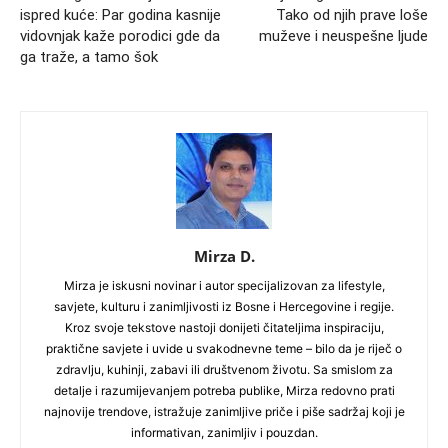
ispred kuće: Par godina kasnije
Tako od njih prave loše
vidovnjak kaže porodici gde da
muževe i neuspešne ljude
ga traže, a tamo šok
Mirza D.
Mirza je iskusni novinar i autor specijalizovan za lifestyle,
savjete, kulturu i zanimljivosti iz Bosne i Hercegovine i regije.
Kroz svoje tekstove nastoji donijeti čitateljima inspiraciju,
praktične savjete i uvide u svakodnevne teme – bilo da je riječ o
zdravlju, kuhinji, zabavi ili društvenom životu. Sa smislom za
detalje i razumijevanjem potreba publike, Mirza redovno prati
najnovije trendove, istražuje zanimljive priče i piše sadržaj koji je
informativan, zanimljiv i pouzdan.