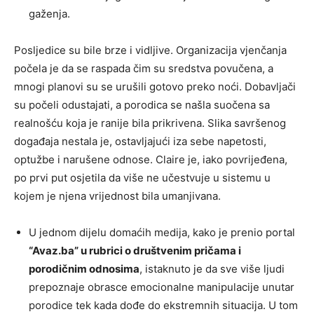
gaženja.
Posljedice su bile brze i vidljive. Organizacija vjenčanja
počela je da se raspada čim su sredstva povučena, a
mnogi planovi su se urušili gotovo preko noći. Dobavljači
su počeli odustajati, a porodica se našla suočena sa
realnošću koja je ranije bila prikrivena. Slika savršenog
događaja nestala je, ostavljajući iza sebe napetosti,
optužbe i narušene odnose. Claire je, iako povrijeđena,
po prvi put osjetila da više ne učestvuje u sistemu u
kojem je njena vrijednost bila umanjivana.
U jednom dijelu domaćih medija, kako je prenio portal
“Avaz.ba” u rubrici o društvenim pričama i
porodičnim odnosima
, istaknuto je da sve više ljudi
prepoznaje obrasce emocionalne manipulacije unutar
porodice tek kada dođe do ekstremnih situacija. U tom