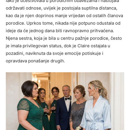
Iako je učestvovala u porodičnim obavezama i nastojala
održavati odnose, uvijek je postojala suptilna distanca,
kao da je njen doprinos manje vrijedan od ostalih članova
porodice. Uprkos tome, nikada nije potpuno odustala od
ideje da će jednog dana biti ravnopravno prihvaćena.
Njena sestra, koja je bila u centru pažnje porodice, često
je imala privilegovan status, dok je Claire ostajala u
pozadini, naviknuta da svoje emocije potiskuje i
opravdava ponašanje drugih.