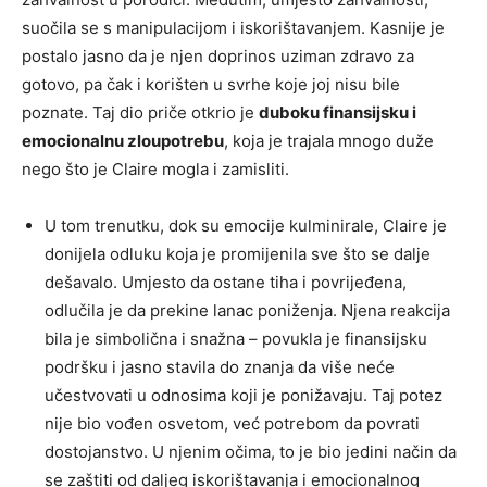
suočila se s manipulacijom i iskorištavanjem. Kasnije je
postalo jasno da je njen doprinos uziman zdravo za
gotovo, pa čak i korišten u svrhe koje joj nisu bile
poznate. Taj dio priče otkrio je
duboku finansijsku i
emocionalnu zloupotrebu
, koja je trajala mnogo duže
nego što je Claire mogla i zamisliti.
U tom trenutku, dok su emocije kulminirale, Claire je
donijela odluku koja je promijenila sve što se dalje
dešavalo. Umjesto da ostane tiha i povrijeđena,
odlučila je da prekine lanac poniženja. Njena reakcija
bila je simbolična i snažna – povukla je finansijsku
podršku i jasno stavila do znanja da više neće
učestvovati u odnosima koji je ponižavaju. Taj potez
nije bio vođen osvetom, već potrebom da povrati
dostojanstvo. U njenim očima, to je bio jedini način da
se zaštiti od daljeg iskorištavanja i emocionalnog