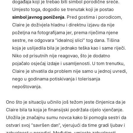
događaja koji je trebao biti simbol porodične sreće.
Umjesto toga, dogodio se trenutak koji je postao
simbol javnog poniženja
. Pred gostima i porodicom,
Claire je doživjela hladnu i direktnu izjavu da nije
poželjna na fotografijama jer, prema riječima njene
sestre, ne odgovara “idealnoj slici” tog dana. Tišina
koja je uslijedila bila je jednako teška kao i same riječi.
Niko od prisutnih nije reagovao, što je dodatno
pojačalo osjećaj izdaje i usamljenosti. U tom trenutku,
Claire je shvatila da problem nije samo u jednoj uvredi,
nego u godinama potiskivanja i tolerisanja
nepoštovanja.
Ono što je situaciju učinilo još težom jeste činjenica da je
Claire bila ta koja je finansijski podržala cijelo vjenčanje.
Uložila je značajnu sumu novca kako bi pomogla sestri da
ostvari svoj “savršen dan”, vjerujući da time gradi ljubav i
zahvalnost u porodici. Međutim, umjesto zahvalnosti,