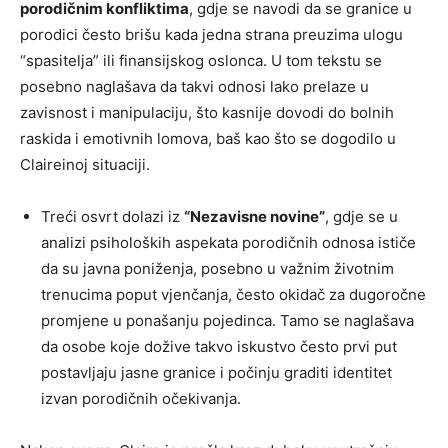
porodičnim konfliktima
, gdje se navodi da se granice u
porodici često brišu kada jedna strana preuzima ulogu
“spasitelja” ili finansijskog oslonca. U tom tekstu se
posebno naglašava da takvi odnosi lako prelaze u
zavisnost i manipulaciju, što kasnije dovodi do bolnih
raskida i emotivnih lomova, baš kao što se dogodilo u
Claireinoj situaciji.
Treći osvrt dolazi iz
“Nezavisne novine”
, gdje se u
analizi psiholoških aspekata porodičnih odnosa ističe
da su javna poniženja, posebno u važnim životnim
trenucima poput vjenčanja, često okidač za dugoročne
promjene u ponašanju pojedinca. Tamo se naglašava
da osobe koje dožive takvo iskustvo često prvi put
postavljaju jasne granice i počinju graditi identitet
izvan porodičnih očekivanja.