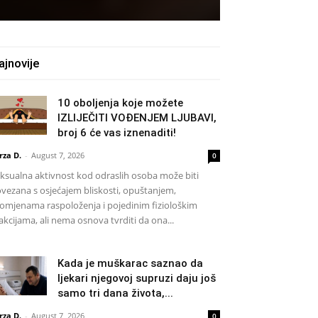
ajnovije
10 oboljenja koje možete
IZLIJEČITI VOĐENJEM LJUBAVI,
broj 6 će vas iznenaditi!
rza D.
-
August 7, 2026
0
ksualna aktivnost kod odraslih osoba može biti
vezana s osjećajem bliskosti, opuštanjem,
omjenama raspoloženja i pojedinim fiziološkim
akcijama, ali nema osnova tvrditi da ona...
Kada je muškarac saznao da
ljekari njegovoj supruzi daju još
samo tri dana života,...
rza D.
-
August 7, 2026
0