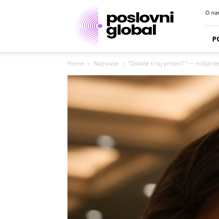
Poslovni
O na
portal
P
Home
Najnovije
“Odakle ti taj prsten? “ — milijar