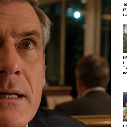
10
I
LJ
N
U
“C
no
Pr