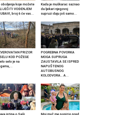
 oboljenja koje možete
Kada je muškarac saznao
ZLIJEČITI VOĐENJEM
da ljekari njegovoj
UBAVI, broj 6 će vas...
supruzi daju još samo...
EVEROVATAN PRIZOR
POGREBNA POVORKA
 SELU KOD POŽEGE
MOGA SUPRUGA
elo selo je na
ZAUSTAVILA SE ISPRED
gama,...
NAPUŠTENOG
AUTOBUSNOG
KOLODVORA… A...
ava istina o Saši
Moj muž me ponizio pred