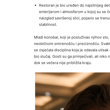
Restoran je bio uređen do najsitnijeg de
enterijerom i atmosferom u kojoj su se čul
naizgled savršenoj slici, pojavio se tren
stabilnost.
Mladi konobar, koji je posluživao njihov sto,
neobičnom smirenošću i preciznošću. Svaki
se osjećala disciplina koja je odavala utisa
bio slučaj. Gosti su ga primjećivali, ali ni
dok se večera nije približila kraju.