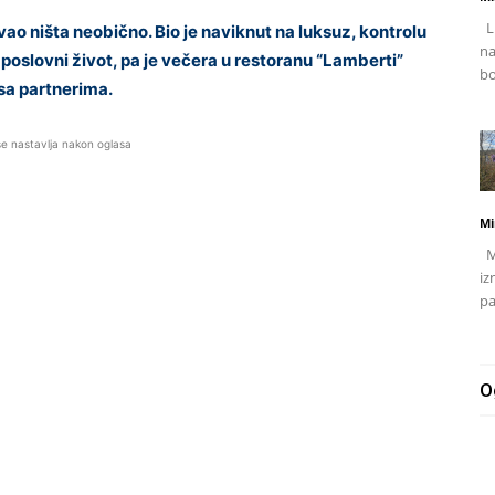
Li
vao ništa neobično. Bio je naviknut na luksuz, kontrolu
na
v poslovni život, pa je večera u restoranu “Lamberti”
bo
 sa partnerima.
se nastavlja nakon oglasa
Mi
Mj
iz
pa
O