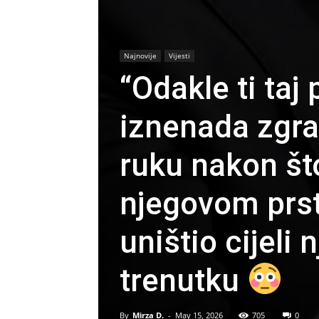
Najnovije
Vijesti
“Odakle ti taj 
iznenada zgr
ruku nakon što
njegovom prst
uništio cijeli
trenutku
By
Mirza D.
-
May 15, 2026
705
0