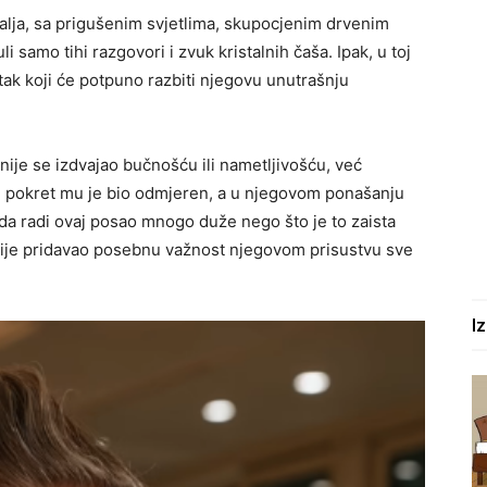
talja, sa prigušenim svjetlima, skupocjenim drvenim
i samo tihi razgovori i zvuk kristalnih čaša. Ipak, u toj
utak koji će potpuno razbiti njegovu unutrašnju
 nije se izdvajao bučnošću ili nametljivošću, već
 pokret mu je bio odmjeren, a u njegovom ponašanju
k da radi ovaj posao mnogo duže nego što je to zaista
ko nije pridavao posebnu važnost njegovom prisustvu sve
I