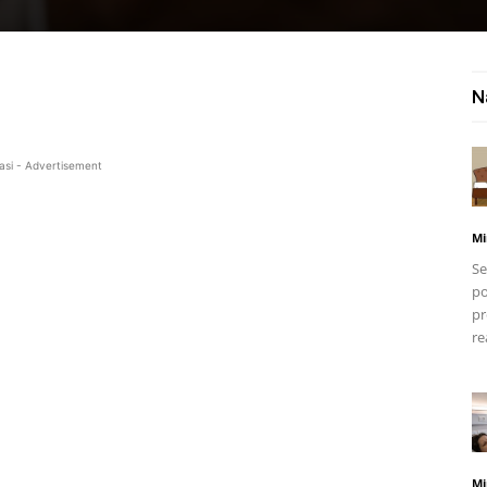
N
asi - Advertisement
Mi
Se
po
pr
re
Mi