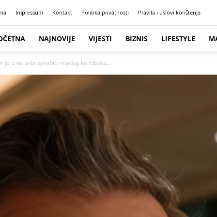
ma
Impressum
Kontakt
Politika privatnosti
Pravila i uslovi korištenja
OČETNA
NAJNOVIJE
VIJESTI
BIZNIS
LIFESTYLE
M
der je iznenada zgrabio mladog konobara...