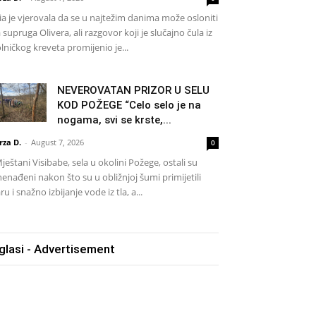
a je vjerovala da se u najtežim danima može osloniti
 supruga Olivera, ali razgovor koji je slučajno čula iz
lničkog kreveta promijenio je...
NEVEROVATAN PRIZOR U SELU
KOD POŽEGE “Celo selo je na
nogama, svi se krste,...
rza D.
-
August 7, 2026
0
eštani Visibabe, sela u okolini Požege, ostali su
nenađeni nakon što su u obližnjoj šumi primijetili
ru i snažno izbijanje vode iz tla, a...
glasi - Advertisement