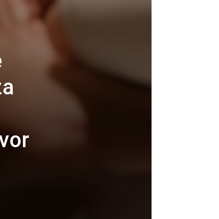
e
za
vor