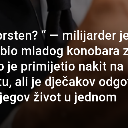
prsten? “ — milijarder j
abio mladog konobara 
 je primijetio nakit na
u, ali je dječakov odgo
 njegov život u jednom