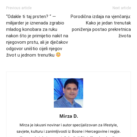
Previous article
Next article
“Odakle ti taj prsten? “ —
Porodična izdaja na vjenčanju:
milijarder je iznenada zgrabio
Kako je jedan trenutak
mladog konobara za ruku
poniženja postao prekretnica
nakon što je primijetio nakit na
života
njegovom prstu, ali je dječakov
odgovor uništio cijeli njegov
život u jednom trenutku
Mirza D.
Mirza je iskusni novinar i autor specijalizovan za lifestyle,
savjete, kulturu i zanimljivosti iz Bosne i Hercegovine i regije.