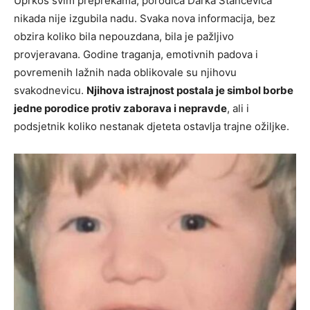
Uprkos svim preprekama, porodica Darka Stančevića
nikada nije izgubila nadu. Svaka nova informacija, bez
obzira koliko bila nepouzdana, bila je pažljivo
provjeravana. Godine traganja, emotivnih padova i
povremenih lažnih nada oblikovale su njihovu
svakodnevicu.
Njihova istrajnost postala je simbol borbe
jedne porodice protiv zaborava i nepravde
, ali i
podsjetnik koliko nestanak djeteta ostavlja trajne ožiljke.