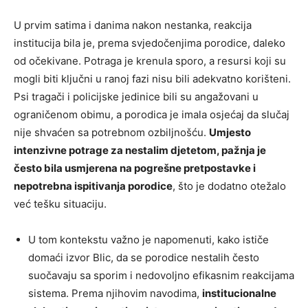
U prvim satima i danima nakon nestanka, reakcija
institucija bila je, prema svjedočenjima porodice, daleko
od očekivane. Potraga je krenula sporo, a resursi koji su
mogli biti ključni u ranoj fazi nisu bili adekvatno korišteni.
Psi tragači i policijske jedinice bili su angažovani u
ograničenom obimu, a porodica je imala osjećaj da slučaj
nije shvaćen sa potrebnom ozbiljnošću.
Umjesto
intenzivne potrage za nestalim djetetom, pažnja je
često bila usmjerena na pogrešne pretpostavke i
nepotrebna ispitivanja porodice
, što je dodatno otežalo
već tešku situaciju.
U tom kontekstu važno je napomenuti, kako ističe
domaći izvor Blic, da se porodice nestalih često
suočavaju sa sporim i nedovoljno efikasnim reakcijama
sistema. Prema njihovim navodima,
institucionalne