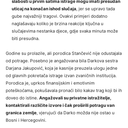
slabosti u prvim satima istrage mogu imati presudan
uticaj na konačan ishod slučaja
, jer se upravo tada
gube najvažniji tragovi. Ovakvi primjeri dodatno
naglašavaju koliko je brzina reakcije ključna u
slučajevima nestanka djece, gdje svaka minuta može
biti presudna.
Godine su prolazile, ali porodica Stančević nije odustajala
od potrage. Posebno je angažovana bila Darkova sestra
Darjana Jakupović, koja je kasnije preuzela ulogu jedne
od glavnih pokretača istrage izvan zvaničnih institucija.
Porodica je, uprkos finansijskim i emotivnim
poteškoćama, pokušavala pronaći bilo kakav trag koji bi ih
doveo do istine.
Angažovali su privatne istražitelje,
kontaktirali različite izvore i čak proširili potragu van
granica zemlje
, vjerujući da Darko možda nije ostao u
Bosni i Hercegovini.