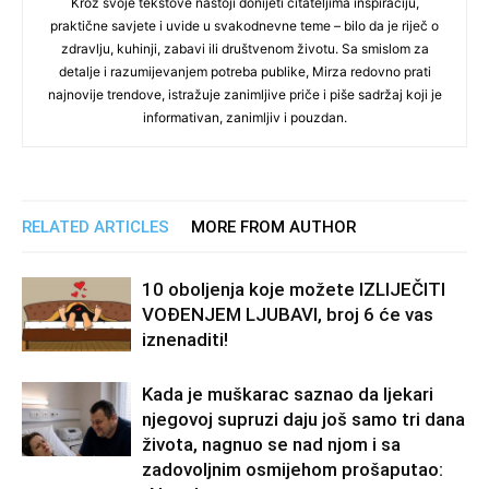
Kroz svoje tekstove nastoji donijeti čitateljima inspiraciju,
praktične savjete i uvide u svakodnevne teme – bilo da je riječ o
zdravlju, kuhinji, zabavi ili društvenom životu. Sa smislom za
detalje i razumijevanjem potreba publike, Mirza redovno prati
najnovije trendove, istražuje zanimljive priče i piše sadržaj koji je
informativan, zanimljiv i pouzdan.
RELATED ARTICLES
MORE FROM AUTHOR
10 oboljenja koje možete IZLIJEČITI
VOĐENJEM LJUBAVI, broj 6 će vas
iznenaditi!
Kada je muškarac saznao da ljekari
njegovoj supruzi daju još samo tri dana
života, nagnuo se nad njom i sa
zadovoljnim osmijehom prošaputao: