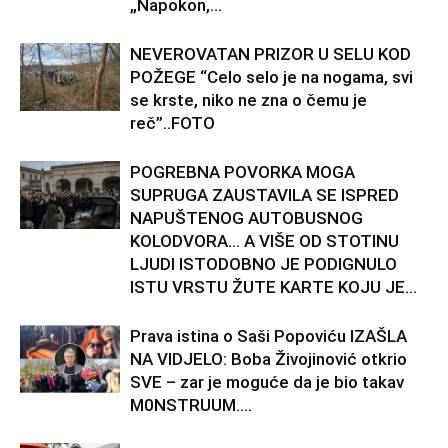
„Napokon,...
NEVEROVATAN PRIZOR U SELU KOD
POŽEGE “Celo selo je na nogama, svi
se krste, niko ne zna o čemu je
reč”..FOTO
POGREBNA POVORKA MOGA
SUPRUGA ZAUSTAVILA SE ISPRED
NAPUŠTENOG AUTOBUSNOG
KOLODVORA… A VIŠE OD STOTINU
LJUDI ISTODOBNO JE PODIGNULO
ISTU VRSTU ŽUTE KARTE KOJU JE...
Prava istina o Saši Popoviću IZAŠLA
NA VIDJELO: Boba Živojinović otkrio
SVE – zar je moguće da je bio takav
M0NSTRUUM….