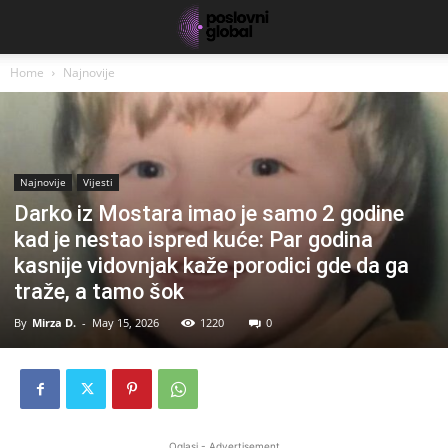
Home
Najnovije
Najnovije
Vijesti
Darko iz Mostara imao je samo 2 godine
kad je nestao ispred kuće: Par godina
kasnije vidovnjak kaže porodici gde da ga
traže, a tamo šok
By
Mirza D.
-
May 15, 2026
1220
0
Oglasi - Advertisement