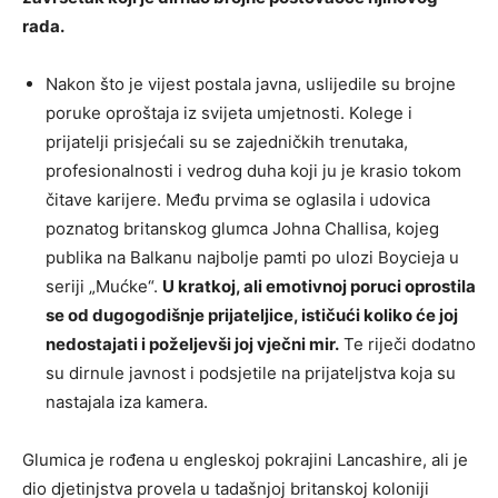
rada.
Nakon što je vijest postala javna, uslijedile su brojne
poruke oproštaja iz svijeta umjetnosti. Kolege i
prijatelji prisjećali su se zajedničkih trenutaka,
profesionalnosti i vedrog duha koji ju je krasio tokom
čitave karijere. Među prvima se oglasila i udovica
poznatog britanskog glumca Johna Challisa, kojeg
publika na Balkanu najbolje pamti po ulozi Boycieja u
seriji „Mućke“.
U kratkoj, ali emotivnoj poruci oprostila
se od dugogodišnje prijateljice, ističući koliko će joj
nedostajati i poželjevši joj vječni mir.
Te riječi dodatno
su dirnule javnost i podsjetile na prijateljstva koja su
nastajala iza kamera.
Glumica je rođena u engleskoj pokrajini Lancashire, ali je
dio djetinjstva provela u tadašnjoj britanskoj koloniji