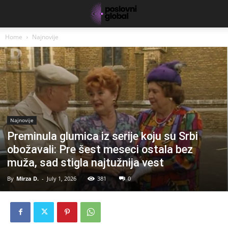
Home
Najnovije
Najnovije
Preminula glumica iz serije koju su Srbi
obožavali: Pre šest meseci ostala bez
muža, sad stigla najtužnija vest
By
Mirza D.
-
July 1, 2026
381
0