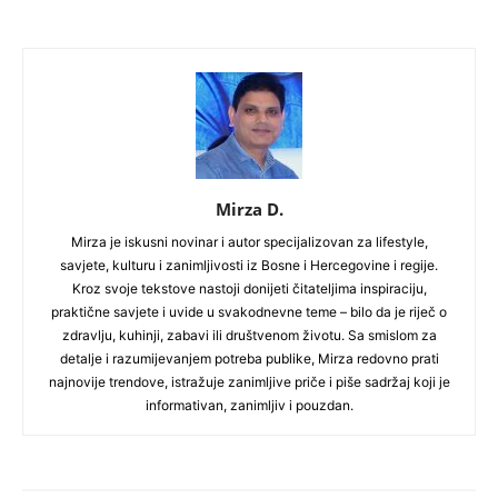
Mirza D.
Mirza je iskusni novinar i autor specijalizovan za lifestyle,
savjete, kulturu i zanimljivosti iz Bosne i Hercegovine i regije.
Kroz svoje tekstove nastoji donijeti čitateljima inspiraciju,
praktične savjete i uvide u svakodnevne teme – bilo da je riječ o
zdravlju, kuhinji, zabavi ili društvenom životu. Sa smislom za
detalje i razumijevanjem potreba publike, Mirza redovno prati
najnovije trendove, istražuje zanimljive priče i piše sadržaj koji je
informativan, zanimljiv i pouzdan.