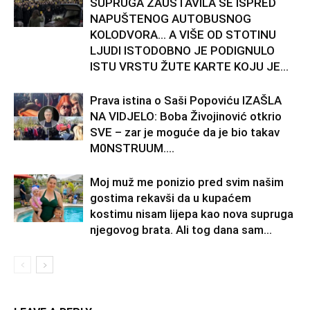
SUPRUGA ZAUSTAVILA SE ISPRED
NAPUŠTENOG AUTOBUSNOG
KOLODVORA… A VIŠE OD STOTINU
LJUDI ISTODOBNO JE PODIGNULO
ISTU VRSTU ŽUTE KARTE KOJU JE...
Prava istina o Saši Popoviću IZAŠLA
NA VIDJELO: Boba Živojinović otkrio
SVE – zar je moguće da je bio takav
M0NSTRUUM….
Moj muž me ponizio pred svim našim
gostima rekavši da u kupaćem
kostimu nisam lijepa kao nova supruga
njegovog brata. Ali tog dana sam...