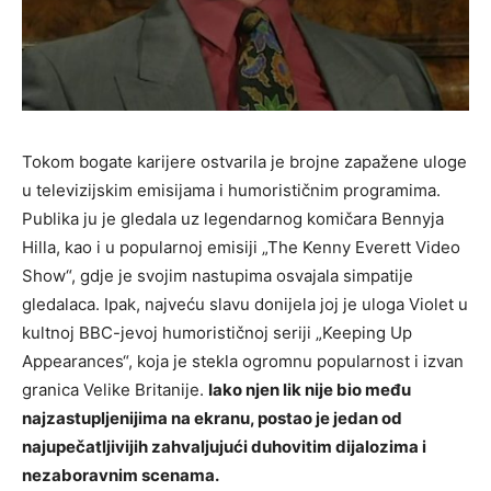
Tokom bogate karijere ostvarila je brojne zapažene uloge
u televizijskim emisijama i humorističnim programima.
Publika ju je gledala uz legendarnog komičara Bennyja
Hilla, kao i u popularnoj emisiji „The Kenny Everett Video
Show“, gdje je svojim nastupima osvajala simpatije
gledalaca. Ipak, najveću slavu donijela joj je uloga Violet u
kultnoj BBC-jevoj humorističnoj seriji „Keeping Up
Appearances“, koja je stekla ogromnu popularnost i izvan
granica Velike Britanije.
Iako njen lik nije bio među
najzastupljenijima na ekranu, postao je jedan od
najupečatljivijih zahvaljujući duhovitim dijalozima i
nezaboravnim scenama.