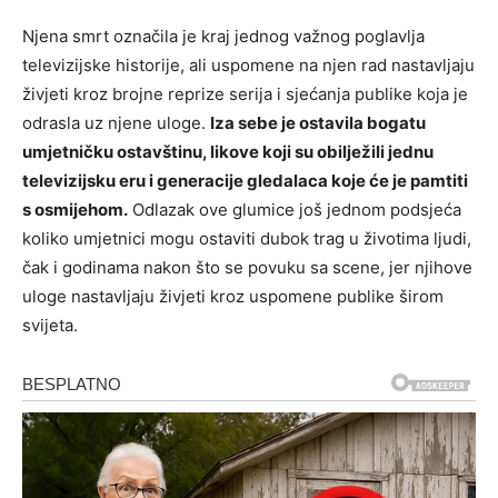
Njena smrt označila je kraj jednog važnog poglavlja
televizijske historije, ali uspomene na njen rad nastavljaju
živjeti kroz brojne reprize serija i sjećanja publike koja je
odrasla uz njene uloge.
Iza sebe je ostavila bogatu
umjetničku ostavštinu, likove koji su obilježili jednu
televizijsku eru i generacije gledalaca koje će je pamtiti
s osmijehom.
Odlazak ove glumice još jednom podsjeća
koliko umjetnici mogu ostaviti dubok trag u životima ljudi,
čak i godinama nakon što se povuku sa scene, jer njihove
uloge nastavljaju živjeti kroz uspomene publike širom
svijeta.