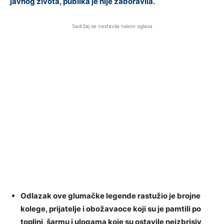
javnog života, publika je nije zaboravila.
Sadržaj se nastavlja nakon oglasa
Odlazak ove glumačke legende rastužio je brojne
kolege, prijatelje i obožavaoce koji su je pamtili po
toplini, šarmu i ulogama koje su ostavile neizbrisiv