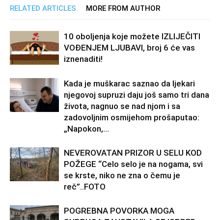
RELATED ARTICLES
MORE FROM AUTHOR
10 oboljenja koje možete IZLIJEČITI
VOĐENJEM LJUBAVI, broj 6 će vas
iznenaditi!
Kada je muškarac saznao da ljekari
njegovoj supruzi daju još samo tri dana
života, nagnuo se nad njom i sa
zadovoljnim osmijehom prošaputao:
„Napokon,...
NEVEROVATAN PRIZOR U SELU KOD
POŽEGE “Celo selo je na nogama, svi
se krste, niko ne zna o čemu je
reč”..FOTO
POGREBNA POVORKA MOGA