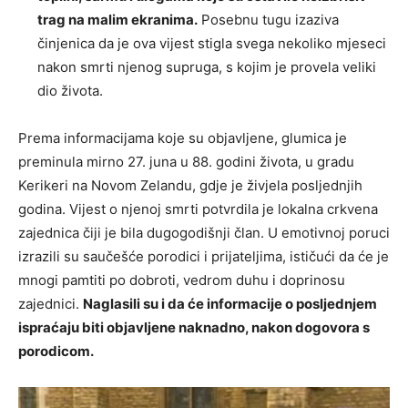
trag na malim ekranima.
Posebnu tugu izaziva
činjenica da je ova vijest stigla svega nekoliko mjeseci
nakon smrti njenog supruga, s kojim je provela veliki
dio života.
Prema informacijama koje su objavljene, glumica je
preminula mirno 27. juna u 88. godini života, u gradu
Kerikeri na Novom Zelandu, gdje je živjela posljednjih
godina. Vijest o njenoj smrti potvrdila je lokalna crkvena
zajednica čiji je bila dugogodišnji član. U emotivnoj poruci
izrazili su saučešće porodici i prijateljima, ističući da će je
mnogi pamtiti po dobroti, vedrom duhu i doprinosu
zajednici.
Naglasili su i da će informacije o posljednjem
ispraćaju biti objavljene naknadno, nakon dogovora s
porodicom.