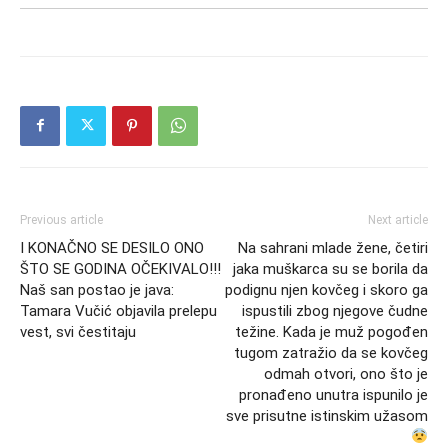
Previous article
Next article
I KONAČNO SE DESILO ONO
Na sahrani mlade žene, četiri
ŠTO SE GODINA OČEKIVALO!!!
jaka muškarca su se borila da
Naš san postao je java:
podignu njen kovčeg i skoro ga
Tamara Vučić objavila prelepu
ispustili zbog njegove čudne
vest, svi čestitaju
težine. Kada je muž pogođen
tugom zatražio da se kovčeg
odmah otvori, ono što je
pronađeno unutra ispunilo je
sve prisutne istinskim užasom