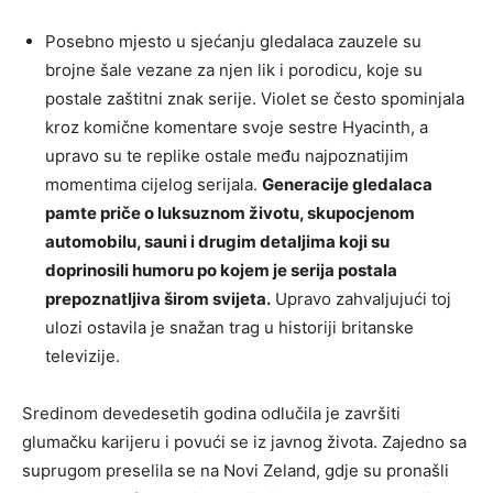
Posebno mjesto u sjećanju gledalaca zauzele su
brojne šale vezane za njen lik i porodicu, koje su
postale zaštitni znak serije. Violet se često spominjala
kroz komične komentare svoje sestre Hyacinth, a
upravo su te replike ostale među najpoznatijim
momentima cijelog serijala.
Generacije gledalaca
pamte priče o luksuznom životu, skupocjenom
automobilu, sauni i drugim detaljima koji su
doprinosili humoru po kojem je serija postala
prepoznatljiva širom svijeta.
Upravo zahvaljujući toj
ulozi ostavila je snažan trag u historiji britanske
televizije.
Sredinom devedesetih godina odlučila je završiti
glumačku karijeru i povući se iz javnog života. Zajedno sa
suprugom preselila se na Novi Zeland, gdje su pronašli