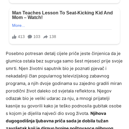
Posebno potresan detalj cijele priče jeste činjenica da je
glumica ostala bez supruga samo šest mjeseci prije svoje
smrti. Njen životni saputnik bio je poznati pjevač i
nekadašnji član popularnog televizijskog zabavnog
programa, a njih dvoje godinama su zajedno gradili miran
porodični život daleko od svjetala reflektora. Njegov
odlazak bio je veliki udarac za nju, a mnogi prijatelji
kasnije su govorili kako je teško podnosila gubitak osobe
s kojom je dijelila najveći dio svog života.
Njihova
dugogodišnja ljubavna priča sada je dobila tužan
završetak koji je dirnuo brojne poštovaoce njihovog