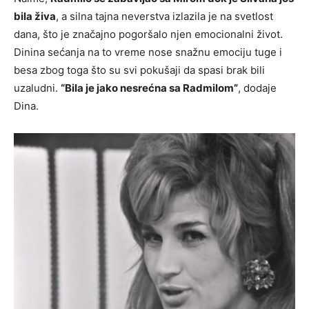
bila živa
, a silna tajna neverstva izlazila je na svetlost
dana, što je značajno pogoršalo njen emocionalni život.
Dinina sećanja na to vreme nose snažnu emociju tuge i
besa zbog toga što su svi pokušaji da spasi brak bili
uzaludni.
“Bila je jako nesrećna sa Radmilom”
, dodaje
Dina.