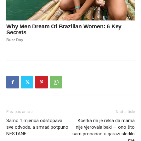
Previous article
Next article
Samo 1 mjerica odštopava
Kćerka mi je rekla da mama
sve odvode, a smrad potpuno
nije vjerovala baki — ono što
NESTANE…
sam pronašao u garaži sledilo
me