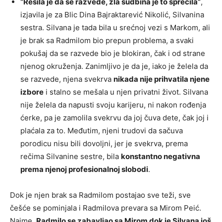
“Rešila je da se razvede, zla sudbina je to sprečila”
,
izjavila je za Blic Dina Bajraktarević Nikolić, Silvanina
sestra. Silvana je tada bila u srećnoj vezi s Markom, ali
je brak sa Radmilom bio prepun problema, a svaki
pokušaj da se razvede bio je blokiran, čak i od strane
njenog okruženja. Zanimljivo je da je, iako je želela da
se razvede, njena svekrva
nikada nije prihvatila njene
izbore
i stalno se mešala u njen privatni život. Silvana
nije želela da napusti svoju karijeru, ni nakon rođenja
ćerke, pa je zamolila svekrvu da joj čuva dete, čak joj i
plaćala za to. Međutim, njeni trudovi da sačuva
porodicu nisu bili dovoljni, jer je svekrva, prema
rečima Silvanine sestre, bila
konstantno negativna
prema njenoj profesionalnoj slobodi
.
Dok je njen brak sa Radmilom postajao sve teži, sve
češće se pominjala i Radmilova prevara sa Mirom Peić.
Naime,
Radmilo se zabavljao sa Mirom dok je Silvana još