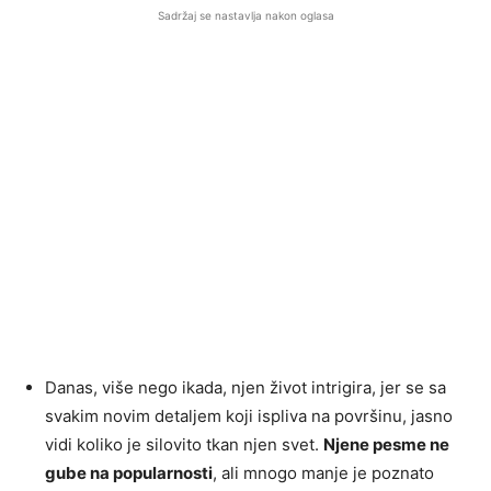
Sadržaj se nastavlja nakon oglasa
Danas, više nego ikada, njen život intrigira, jer se sa
svakim novim detaljem koji ispliva na površinu, jasno
vidi koliko je silovito tkan njen svet.
Njene pesme ne
gube na popularnosti
, ali mnogo manje je poznato