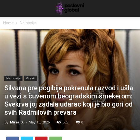
Home
Najnovije
Najnovije
Vijesti
Silvana pre pogibije pokrenula razvod i ušla
u vezi s čuvenom beogradskim šmekerom:
Svekrva joj zadala udarac koji je bio gori od
svih Radmilovih prevara
By
Mirza D.
-
May 13, 2026
565
0