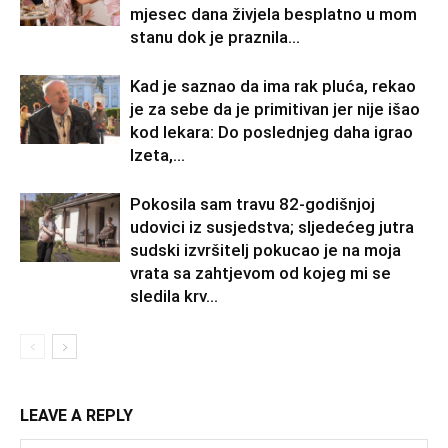
mjesec dana živjela besplatno u mom
stanu dok je praznila...
Kad je saznao da ima rak pluća, rekao
je za sebe da je primitivan jer nije išao
kod lekara: Do poslednjeg daha igrao
Izeta,...
Pokosila sam travu 82-godišnjoj
udovici iz susjedstva; sljedećeg jutra
sudski izvršitelj pokucao je na moja
vrata sa zahtjevom od kojeg mi se
sledila krv...
LEAVE A REPLY