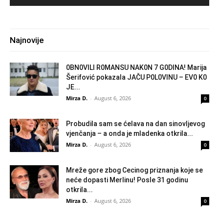
Najnovije
0BN0VlLl R0MANSU NAK0N 7 G0DlNA! Marija
Šerifović pokazala JAČU P0L0VINU – EV0 K0
JE...
Mirza D.
-
August 6, 2026
0
Probudila sam se ćelava na dan sinovljevog
vjenčanja – a onda je mladenka otkrila...
Mirza D.
-
August 6, 2026
0
Mreže gore zbog Cecinog priznanja koje se
neće dopasti Merlinu! Posle 31 godinu
otkrila...
Mirza D.
-
August 6, 2026
0