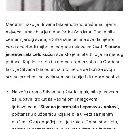
Međutim, iako je Silvana bila emotivno uništena, njena
najveća ljubav bila je njena ćerka Gordana. Ona je bila
centar njenog sveta, a Silvana je učinila sve da njenoj
ćerki obezbedi najbolje moguće uslove za život.
Silvana
je renovirala celu kuću
i sve što je imala, bilo je za njenog
jedinca. Kupila je stan i u njemu uredila sobu za Gordanu.
Iako je Silvana bila odlučna u tome da se bori za svoju
sreću, problemi sa svekrvom su i dalje bili nepremostivi.
Najveća drama Silvaninog života, ipak, bila je vezana
za ljubavni trokut sa Radmilom i njegovom
ljubavnicom.
“Silvana je pretukla Leposavu Jankov”,
poštansku službenicu koja je bila u vezi sa njenim
mužem. Ovaj događaj, koji je izbio u Domu sindikata,