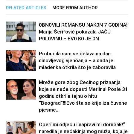
RELATED ARTICLES
MORE FROM AUTHOR
0BN0VlLl R0MANSU NAK0N 7 G0DlNA!
Marija Šerifović pokazala JAČU
P0L0VINU – EV0 K0 JE 0N
Probudila sam se ćelava na dan
sinovljevog vjenčanja – a onda je
mladenka otkrila što je zaboravila
Mreže gore zbog Cecinog priznanja
koje se neće dopasti Merlinu! Posle 31
godinu otkrila tajnu o hitu
“Beograd”!!!Evo šta se krije iza čuvene
pjesme...
Operi mi odjeću i napravi mi doručak!“
naredila je nećakinja mog muža, koja je