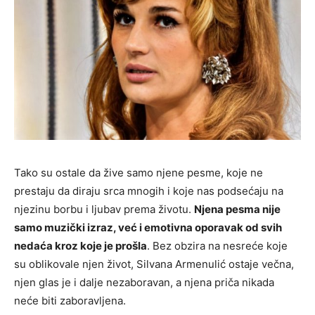
Tako su ostale da žive samo njene pesme, koje ne
prestaju da diraju srca mnogih i koje nas podsećaju na
njezinu borbu i ljubav prema životu.
Njena pesma nije
samo muzički izraz, već i emotivna oporavak od svih
nedaća kroz koje je prošla
. Bez obzira na nesreće koje
su oblikovale njen život, Silvana Armenulić ostaje večna,
njen glas je i dalje nezaboravan, a njena priča nikada
neće biti zaboravljena.