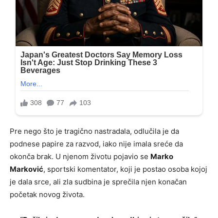
Pre nego što je tragično nastradala, odlučila je da
podnese papire za razvod, iako nije imala sreće da
okonča brak. U njenom životu pojavio se
Marko
Marković
, sportski komentator, koji je postao osoba kojoj
je dala srce, ali zla sudbina je sprečila njen konačan
početak novog života.