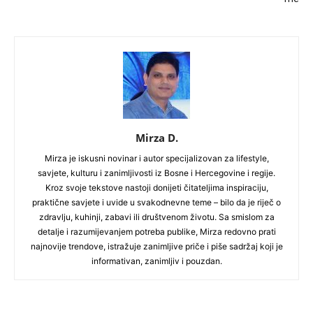
Mirza D.
Mirza je iskusni novinar i autor specijalizovan za lifestyle,
savjete, kulturu i zanimljivosti iz Bosne i Hercegovine i regije.
Kroz svoje tekstove nastoji donijeti čitateljima inspiraciju,
praktične savjete i uvide u svakodnevne teme – bilo da je riječ o
zdravlju, kuhinji, zabavi ili društvenom životu. Sa smislom za
detalje i razumijevanjem potreba publike, Mirza redovno prati
najnovije trendove, istražuje zanimljive priče i piše sadržaj koji je
informativan, zanimljiv i pouzdan.