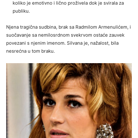
koliko je emotivno i lično proživela dok je svirala za
publiku.
Njena tragična sudbina, brak sa Radmilom Armenulićem, i
suočavanje sa nemilosrdnom svekrvom ostaće zauvek
povezani s njenim imenom. Silvana je, nažalost, bila
nesrećna u tom braku.