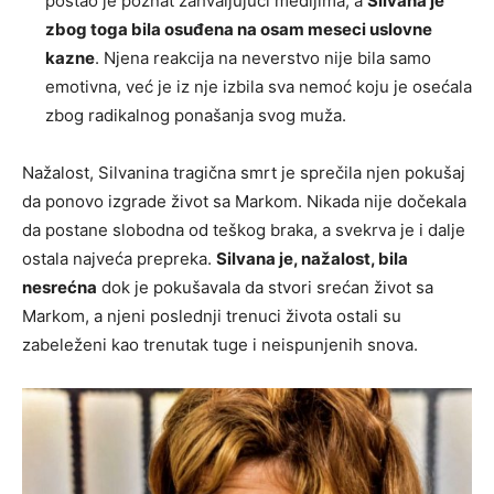
postao je poznat zahvaljujući medijima, a
Silvana je
zbog toga bila osuđena na osam meseci uslovne
kazne
. Njena reakcija na neverstvo nije bila samo
emotivna, već je iz nje izbila sva nemoć koju je osećala
zbog radikalnog ponašanja svog muža.
Nažalost, Silvanina tragična smrt je sprečila njen pokušaj
da ponovo izgrade život sa Markom. Nikada nije dočekala
da postane slobodna od teškog braka, a svekrva je i dalje
ostala najveća prepreka.
Silvana je, nažalost, bila
nesrećna
dok je pokušavala da stvori srećan život sa
Markom, a njeni poslednji trenuci života ostali su
zabeleženi kao trenutak tuge i neispunjenih snova.