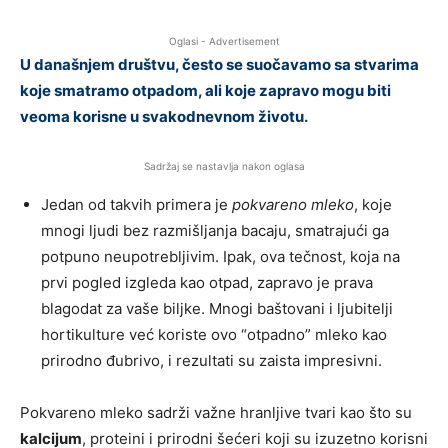
Oglasi - Advertisement
U današnjem društvu, često se suočavamo sa stvarima
koje smatramo otpadom, ali koje zapravo mogu biti
veoma korisne u svakodnevnom životu.
Sadržaj se nastavlja nakon oglasa
Jedan od takvih primera je
pokvareno mleko
, koje
mnogi ljudi bez razmišljanja bacaju, smatrajući ga
potpuno neupotrebljivim. Ipak, ova tečnost, koja na
prvi pogled izgleda kao otpad, zapravo je prava
blagodat za vaše biljke. Mnogi baštovani i ljubitelji
hortikulture već koriste ovo “otpadno” mleko kao
prirodno đubrivo, i rezultati su zaista impresivni.
Pokvareno mleko sadrži važne hranljive tvari kao što su
kalcijum
, proteini i prirodni šećeri koji su izuzetno korisni