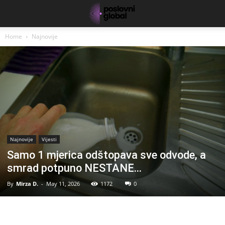
Home
Najnovije
Najnovije
Vijesti
Samo 1 mjerica odštopava sve odvode, a
smrad potpuno NESTANE…
By
Mirza D.
-
May 11, 2026
1172
0