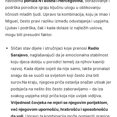
navodima
portala N1 Bosna i Hercegovina
, obrazovanje i
podrška porodice igraju ključnu ulogu u oblikovanju
ličnosti mladih ljudi. Upravo ta kombinacija, koju je imao i
Miguel, često pravi razliku između odustajanja i uspjeha.
Ljubav i podrška, čak i kada dolaze iz najtežih uslova,
mogu biti presudni faktor.
Sličan stav dijele i stručnjaci koje prenosi
Radio
Sarajevo
, naglašavajući da je emocionalna stabilnost
koju djeca dobiju u porodici temelj za njihov kasniji
razvoj. Kada dijete osjeti da nije samo, lakše pronalazi
snagu da se suoči sa svijetom koji često zna biti
surov.Na kraju, njegova priča ostavlja snažan utisak jer
podsjeća na nešto što često zaboravljamo – da iza
svakog uspjeha stoji priča koja nije uvijek vidljiva.
Vrijednost čovjeka ne mjeri se njegovim porijeklom,
već njegovom upornošću, hrabrošću i sposobnošću
da voli.
Upravo ta kombinacija može pomjeriti granice