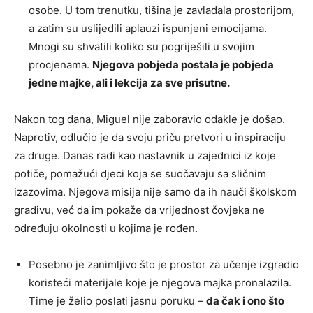
osobe. U tom trenutku, tišina je zavladala prostorijom,
a zatim su uslijedili aplauzi ispunjeni emocijama.
Mnogi su shvatili koliko su pogriješili u svojim
procjenama.
Njegova pobjeda postala je pobjeda
jedne majke, ali i lekcija za sve prisutne.
Nakon tog dana, Miguel nije zaboravio odakle je došao.
Naprotiv, odlučio je da svoju priču pretvori u inspiraciju
za druge. Danas radi kao nastavnik u zajednici iz koje
potiče, pomažući djeci koja se suočavaju sa sličnim
izazovima. Njegova misija nije samo da ih nauči školskom
gradivu, već da im pokaže da vrijednost čovjeka ne
određuju okolnosti u kojima je rođen.
Posebno je zanimljivo što je prostor za učenje izgradio
koristeći materijale koje je njegova majka pronalazila.
Time je želio poslati jasnu poruku –
da čak i ono što