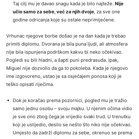
Taj cilj mu je davao snagu kada je bilo najteže.
Nije
učio samo za sebe, već za njih dvoje
, za sve one
godine odricanja koje su ostale neprimijećene.
Vrhunac njegove borbe došao je na dan kada je trebao
primiti diplomu. Dvorana je bila puna ljudi, ali atmosfera
nije bila ispunjena podrškom kakvu bi neko očekivao.
Pogledi su bili hladni, a šapti puni predrasuda. Ipak,
Miguel nije dozvolio da ga to pokoleba. Kada je njegovo
ime izgovoreno, ustao je sa osjećajem ponosa koji je
teško opisati riječima.
Dok je koračao prema pozornici, pogled mu je tražio
samo jednu osobu – svoju majku. U njenim očima vidio
je sve ono zbog čega je vrijedio svaki trud. U trenutku
koji je uslijedio, desilo se nešto što niko nije očekivao.
Umjesto da zadrži diplomu za sebe, okrenuo se prema