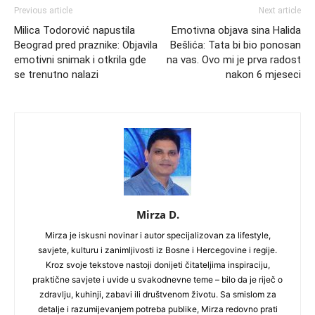
Previous article
Next article
Milica Todorović napustila
Emotivna objava sina Halida
Beograd pred praznike: Objavila
Bešlića: Tata bi bio ponosan
emotivni snimak i otkrila gde
na vas. Ovo mi je prva radost
se trenutno nalazi
nakon 6 mjeseci
Mirza D.
Mirza je iskusni novinar i autor specijalizovan za lifestyle,
savjete, kulturu i zanimljivosti iz Bosne i Hercegovine i regije.
Kroz svoje tekstove nastoji donijeti čitateljima inspiraciju,
praktične savjete i uvide u svakodnevne teme – bilo da je riječ o
zdravlju, kuhinji, zabavi ili društvenom životu. Sa smislom za
detalje i razumijevanjem potreba publike, Mirza redovno prati