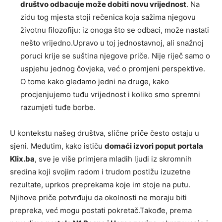
društvo odbacuje može dobiti novu vrijednost
. Na
zidu tog mjesta stoji rečenica koja sažima njegovu
životnu filozofiju: iz onoga što se odbaci, može nastati
nešto vrijedno.Upravo u toj jednostavnoj, ali snažnoj
poruci krije se suština njegove priče. Nije riječ samo o
uspjehu jednog čovjeka, već o promjeni perspektive.
O tome kako gledamo jedni na druge, kako
procjenjujemo tuđu vrijednost i koliko smo spremni
razumjeti tuđe borbe.
U kontekstu našeg društva, slične priče često ostaju u
sjeni. Međutim, kako ističu
domaći izvori poput portala
Klix.ba
, sve je više primjera mladih ljudi iz skromnih
sredina koji svojim radom i trudom postižu izuzetne
rezultate, uprkos preprekama koje im stoje na putu.
Njihove priče potvrđuju da okolnosti ne moraju biti
prepreka, već mogu postati pokretač.Takođe, prema