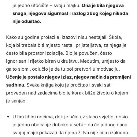
je jedno utočište – svoju majku.
Ona je bila njegova
snaga, njegova sigurnost i razlog zbog kojeg nikada
nije odustao.
Kako su godine prolazile, izazovi nisu nestajali. Škola,
koja bi trebala biti mjesto rasta i prijateljstva, za njega je
često bila prostor izolacije. Bio je povučen, često
ignorisan i rijetko biran u društvu. Međutim, umjesto da
ga to slomi, odlučio je da tu bol pretvori u motivaciju.
Učenje je postalo njegov izlaz, njegov način da promijeni
sudbinu.
Svaka knjiga koju je pročitao i svaki sat
proveden nad zadacima bio je korak bliže životu o kojem
je sanjao.
U tim tihim noćima, dok je učio uz slabo svjetlo, nosio
je jedno obećanje duboko u sebi – da će jednog dana
svojoj majci pokazati da njena žrtva nije bila uzaludna.