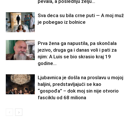
pevala, a poslednju želju...
Sva deca su bila crne puti — A moj muž
je pobegao iz bolnice
Prva žena ga napustila, pa skončala
jezivo, druga ga i danas voli i pati za
njim: A Luis se bio skrasio kraj 19
godine...
Ljubavnica je došla na proslavu u mojoj
haljini, predstavljajući se kao
“gospođa” – dok moj sin nije otvorio
fasciklu od 68 miliona