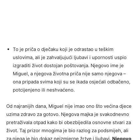
To je priča o dječaku koji je odrastao u teškim
uslovima, ali je zahvaljujući ljubavi i upornosti uspio
izgraditi život dostojan poštovanja. Njegovo ime je
Miguel, a njegova životna priča nije samo njegova –
ona pripada svima koji su se ikada osjećali odbačeno,
potcijenjeno ili neshvaćeno.
Od najranijih dana, Miguel nije imao ono što većina djece
uzima zdravo za gotovo. Njegova majka je svakodnevno
pretraživala otpad kako bi obezbijedila osnovne stvari za
život. Taj prizor mnogima je bio razlog za podsmijeh, ali
za njega je bio dokaz neizmjerne žrtve i ljubavi.
Njegovo