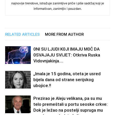
najnovije trendove, istražuje zanimljive priče i piše sadržaj koji je
informativan, zanimljiv i pouzdan.
RELATED ARTICLES
MORE FROM AUTHOR
0Nl SU LJUDl K0Jl lMAJU M0Ć DA
0SVAJAJU SVlJET: Otkriva Ruska
Vidovnjakinja….
„Imala je 15 godina, oteta je usred
bijela dana od strane serijskog
ubojice.!!
Prezirao je Aleju velikana, pa su mu
telo premeštali u portu seoske crkve:
Dok je ležao na postelji supruga mu