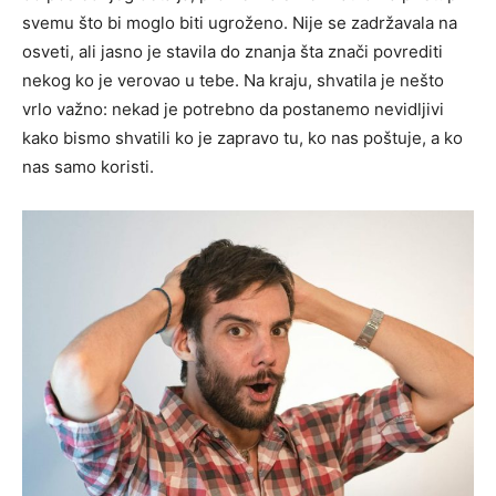
svemu što bi moglo biti ugroženo. Nije se zadržavala na
osveti, ali jasno je stavila do znanja šta znači povrediti
nekog ko je verovao u tebe. Na kraju, shvatila je nešto
vrlo važno: nekad je potrebno da postanemo nevidljivi
kako bismo shvatili ko je zapravo tu, ko nas poštuje, a ko
nas samo koristi.