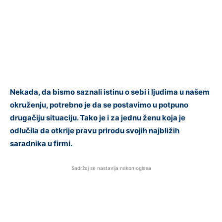
Nekada, da bismo saznali istinu o sebi i ljudima u našem
okruženju, potrebno je da se postavimo u potpuno
drugačiju situaciju. Tako je i za jednu ženu koja je
odlučila da otkrije pravu prirodu svojih najbližih
saradnika u firmi.
Sadržaj se nastavlja nakon oglasa