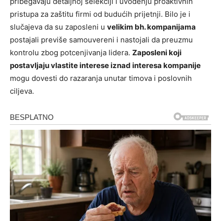
pribegavaju detaljnoj selekciji i uvođenju proaktivnih
pristupa za zaštitu firmi od budućih prijetnji. Bilo je i
slučajeva da su zaposleni u
velikim bh. kompanijama
postajali previše samouvereni i nastojali da preuzmu
kontrolu zbog potcenjivanja lidera.
Zaposleni koji
postavljaju vlastite interese iznad interesa kompanije
mogu dovesti do razaranja unutar timova i poslovnih
ciljeva.