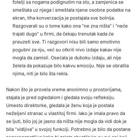
fotelji sa nogama podignutim na sto, a zamjenica se
smeštala uz njega i smeštala njene osobne podatke na
ekran, tiha konverzacija je postajala sve bolnija.
Razgovarali su o tome kako ona “ne zna ništa” i “neće
trajati dugo” u firmi, da čekaju trenutak kada će
preuzeti sve. Ti razgovori nisu bili samo emotivno
pogubni za nju, već su otkrili nivo izdaje kakav nije
mogla da zamisli. Osećala je duboku izdaju, ali nije
želela da pokazuje bilo kakvu emociju. Nije se obratila
njima, niti je bilo šta rekla.
Nakon što je provela vreme anonimno u prostorijama,
stajala je pred ogledalom i gledala svoju refleksiju.
Umesto direktorke, gledala je ženu koja je postala
neželjeni stranac u vlastitoj firmi. Iako je imala pravo da
se ljuti, bilo joj je jasno da ništa nije mogla da vidi dok je
bila “vidljiva” u svojoj funkciji. Potrebno je bilo da postane