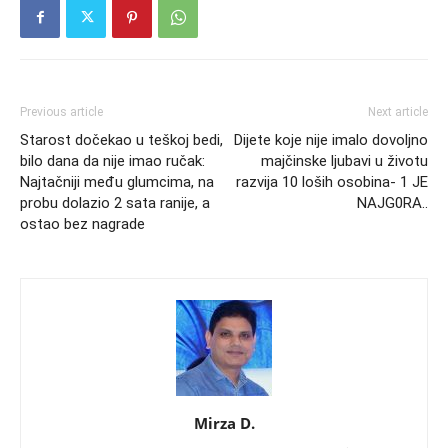
Previous article
Next article
Starost dočekao u teškoj bedi,
Dijete koje nije imalo dovoljno
bilo dana da nije imao ručak:
majčinske ljubavi u životu
Najtačniji među glumcima, na
razvija 10 loših osobina- 1 JE
probu dolazio 2 sata ranije, a
NAJG0RA..
ostao bez nagrade
Mirza D.