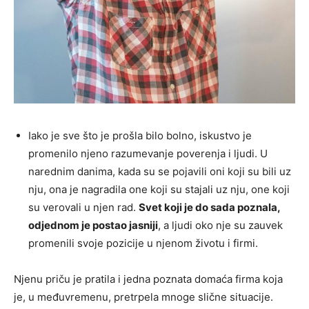
Iako je sve što je prošla bilo bolno, iskustvo je
promenilo njeno razumevanje poverenja i ljudi. U
narednim danima, kada su se pojavili oni koji su bili uz
nju, ona je nagradila one koji su stajali uz nju, one koji
su verovali u njen rad.
Svet koji je do sada poznala,
odjednom je postao jasniji
, a ljudi oko nje su zauvek
promenili svoje pozicije u njenom životu i firmi.
Njenu priču je pratila i jedna poznata domaća firma koja
je, u međuvremenu, pretrpela mnoge slične situacije.