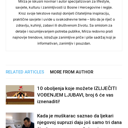
Mirza je iskusni novinar i autor specijalizovan za lifestyle,
savjete, kulturu i zanimljivosti iz Bosne i Hercegovine i regije.
Kroz svoje tekstove nastoji donijeti čitateljima inspiraciju,
praktične savjete i uvide u svakodnevne teme – bilo da je riječ o
zdravlju, kuhinji, zabavi ili društvenom životu. Sa smislom za
detalje i razumijevanjem potreba publike, Mirza redovno prati
najnovije trendove, istražuje zanimljive priče i piše sadržaj koji je
informativan, zanimljiv i pouzdan.
RELATED ARTICLES
MORE FROM AUTHOR
10 oboljenja koje možete IZLIJEČITI
VOĐENJEM LJUBAVI, broj 6 će vas
iznenaditi!
Kada je muškarac saznao da ljekari
njegovoj supruzi daju još samo tri dana