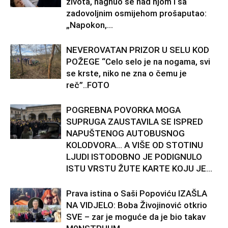
života, nagnuo se nad njom i sa
zadovoljnim osmijehom prošaputao:
„Napokon,...
NEVEROVATAN PRIZOR U SELU KOD
POŽEGE “Celo selo je na nogama, svi
se krste, niko ne zna o čemu je
reč”..FOTO
POGREBNA POVORKA MOGA
SUPRUGA ZAUSTAVILA SE ISPRED
NAPUŠTENOG AUTOBUSNOG
KOLODVORA… A VIŠE OD STOTINU
LJUDI ISTODOBNO JE PODIGNULO
ISTU VRSTU ŽUTE KARTE KOJU JE...
Prava istina o Saši Popoviću IZAŠLA
NA VIDJELO: Boba Živojinović otkrio
SVE – zar je moguće da je bio takav