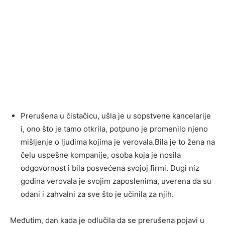
Prerušena u čistačicu, ušla je u sopstvene kancelarije
i, ono što je tamo otkrila, potpuno je promenilo njeno
mišljenje o ljudima kojima je verovala.Bila je to žena na
čelu uspešne kompanije, osoba koja je nosila
odgovornost i bila posvećena svojoj firmi. Dugi niz
godina verovala je svojim zaposlenima, uverena da su
odani i zahvalni za sve što je učinila za njih.
Međutim, dan kada je odlučila da se prerušena pojavi u