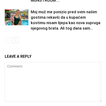
M0NSTRUUM….
Moj muž me ponizio pred svim našim
gostima rekavši da u kupaćem
kostimu nisam lijepa kao nova supruga
njegovog brata. Ali tog dana sam...
LEAVE A REPLY