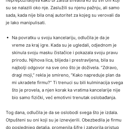
neprepoznatljiva kako bi zaista shvatila ko su svi oni koji
su se nalazili oko nje. Zaslužili su njenu pažnju, ali samo
sada, kada nije bila onaj autoritet za kojeg su verovali da
je lako manipulisati.
Na povratku u svoju kancelariju, odlučila je da je
vreme za kraj igre. Kada su je ugledali, odjednom je
skinula svoju masku čistačice i pokazala svoju pravu
prirodu. Njihova lica, blijeda i prestravljena, bila su
najbolji odgovor na sve ono što je doživela. “Zdravo,
dragi moji,” rekla je smireno, “Kako napreduje plan da
mi ukradete firmu?” Ti trenuci su bili kulminacija svega
što je provela, a njen korak ka vratima kancelarije nije
bio samo fizički, već emotivni trenutak oslobađanja.
Tog dana, odlučila je da se oslobodi svega što je izdala.
Otpušteni su oni koji su je iznevjerili. Obezbedila je firmu
do poslednjeg detalja, promenila šifre i zatvorila pristup