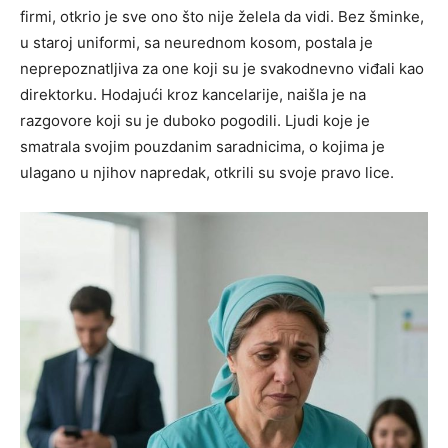
firmi, otkrio je sve ono što nije želela da vidi. Bez šminke,
u staroj uniformi, sa neurednom kosom, postala je
neprepoznatljiva za one koji su je svakodnevno viđali kao
direktorku. Hodajući kroz kancelarije, naišla je na
razgovore koji su je duboko pogodili. Ljudi koje je
smatrala svojim pouzdanim saradnicima, o kojima je
ulagano u njihov napredak, otkrili su svoje pravo lice.