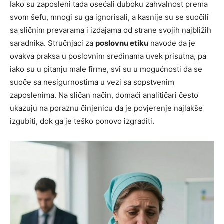
Iako su zaposleni tada osećali duboku zahvalnost prema
svom šefu, mnogi su ga ignorisali, a kasnije su se suočili
sa sličnim prevarama i izdajama od strane svojih najbližih
saradnika. Stručnjaci za
poslovnu etiku
navode da je
ovakva praksa u poslovnim sredinama uvek prisutna, pa
iako su u pitanju male firme, svi su u mogućnosti da se
suoče sa nesigurnostima u vezi sa sopstvenim
zaposlenima. Na sličan način, domaći analitičari često
ukazuju na poraznu činjenicu da je povjerenje najlakše
izgubiti, dok ga je teško ponovo izgraditi.