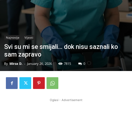
Najnovije
Vijesti
Svi su mi se smijali… dok nisu saznali ko
sam zapravo
By
Mirza D.
-
January 26, 2026
7815
0
Oglasi - Advertisement