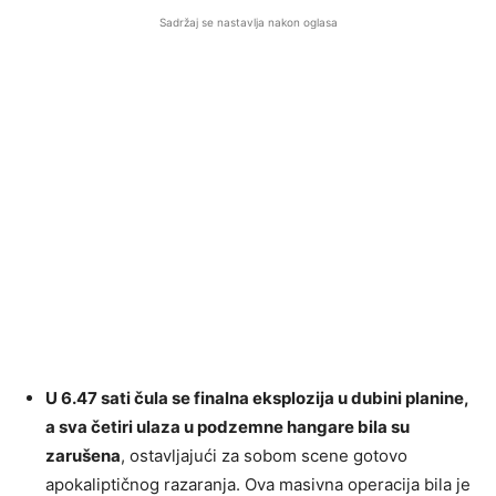
Sadržaj se nastavlja nakon oglasa
U 6.47 sati čula se finalna eksplozija u dubini planine,
a sva četiri ulaza u podzemne hangare bila su
zarušena
, ostavljajući za sobom scene gotovo
apokaliptičnog razaranja. Ova masivna operacija bila je