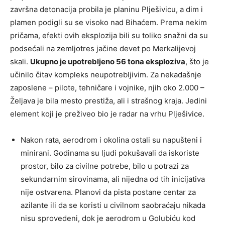
završna detonacija probila je planinu Plješivicu, a dim i
plamen podigli su se visoko nad Bihaćem. Prema nekim
pričama, efekti ovih eksplozija bili su toliko snažni da su
podsećali na zemljotres jačine devet po Merkalijevoj
skali.
Ukupno je upotrebljeno 56 tona eksploziva
, što je
učinilo čitav kompleks neupotrebljivim. Za nekadašnje
zaposlene – pilote, tehničare i vojnike, njih oko 2.000 –
Željava je bila mesto prestiža, ali i strašnog kraja. Jedini
element koji je preživeo bio je radar na vrhu Plješivice.
Nakon rata, aerodrom i okolina ostali su napušteni i
minirani. Godinama su ljudi pokušavali da iskoriste
prostor, bilo za civilne potrebe, bilo u potrazi za
sekundarnim sirovinama, ali nijedna od tih inicijativa
nije ostvarena. Planovi da pista postane centar za
azilante ili da se koristi u civilnom saobraćaju nikada
nisu sprovedeni, dok je aerodrom u Golubiću kod