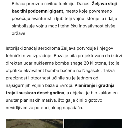
Bihaća preuzeo civilnu funkciju. Danas,
Željava stoji
kao tihi podzemni gigant
, mesto koje povremeno
posećuju avanturisti i ljubitelji vojne istorije, a i dalje
simbolizuje vojnu moć i tehničku inovativnost bivše
države.
Istorijski značaj aerodroma Željava potvrđuje i njegov
tehnički nivo izgradnje. Baza je bila projektovana da izdrži
direktan udar nuklearne bombe snage 20 kilotona, što je
otprilike ekvivalent bombe bačene na Nagasaki. Takva
preciznost i otpornost učinile su je jednom od
najsigurnijih vojnih baza u Evropi.
Planiranje i gradnja
trajali su skoro deset godina
, a objekat je bio zaklonjen
unutar planinskih masiva, što ga je činilo gotovo
nevidljivim za potencijalnog napadača.