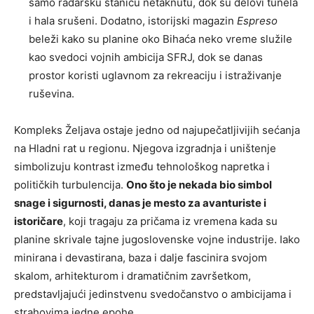
samo radarsku stanicu netaknutu, dok su delovi tunela
i hala srušeni. Dodatno, istorijski magazin
Espreso
beleži kako su planine oko Bihaća neko vreme služile
kao svedoci vojnih ambicija SFRJ, dok se danas
prostor koristi uglavnom za rekreaciju i istraživanje
ruševina.
Kompleks Željava ostaje jedno od najupečatljivijih sećanja
na Hladni rat u regionu. Njegova izgradnja i uništenje
simbolizuju kontrast između tehnološkog napretka i
političkih turbulencija.
Ono što je nekada bio simbol
snage i sigurnosti, danas je mesto za avanturiste i
istoričare
, koji tragaju za pričama iz vremena kada su
planine skrivale tajne jugoslovenske vojne industrije. Iako
minirana i devastirana, baza i dalje fascinira svojom
skalom, arhitekturom i dramatičnim završetkom,
predstavljajući jedinstvenu svedočanstvo o ambicijama i
strahovima jedne epohe.