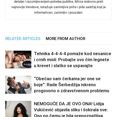
detalje i razumijevanjem potreba publike, Mirza redovno prati
najnovije trendove, istražuje zanimljive priče i piše sadržaj koji je
informativan, zanimljiv i pouzdan.
RELATED ARTICLES
MORE FROM AUTHOR
Tehnika 4-4-4-4 pomaže kod nesanice
i crnih misli: Probajte ovo čim legnete
u krevet i slatko se uspavajte
“Obećao sam ćerkama jer one se
boje”: Rade Šerbedžija iskreno
progovorio o zdravstvenom problemu
NEMOGUĆE DA JE OVO ONA! Lidija
Vukićević objavila sliku i šokirala sve:
Ono po čemu je bila prepoznatljiva