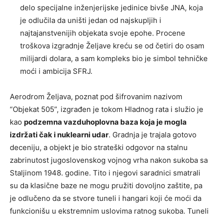
delo specijalne inženjerijske jedinice bivše JNA, koja
je odlučila da uništi jedan od najskupljih i
najtajanstvenijih objekata svoje epohe. Procene
troškova izgradnje Željave kreću se od četiri do osam
milijardi dolara, a sam kompleks bio je simbol tehničke
moći i ambicija SFRJ.
Aerodrom Željava, poznat pod šifrovanim nazivom
“Objekat 505”, izgrađen je tokom Hladnog rata i služio je
kao
podzemna vazduhoplovna baza koja je mogla
izdržati čak i nuklearni udar
. Gradnja je trajala gotovo
deceniju, a objekt je bio strateški odgovor na stalnu
zabrinutost jugoslovenskog vojnog vrha nakon sukoba sa
Staljinom 1948. godine. Tito i njegovi saradnici smatrali
su da klasične baze ne mogu pružiti dovoljno zaštite, pa
je odlučeno da se stvore tuneli i hangari koji će moći da
funkcionišu u ekstremnim uslovima ratnog sukoba. Tuneli