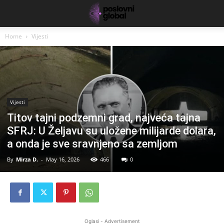
Home
Vijesti
Vijesti
Titov tajni podzemni grad, najveća tajna
SFRJ: U Željavu su uložene milijarde dolara,
a onda je sve sravnjeno sa zemljom
By
Mirza D.
-
May 16, 2026
466
0
Oglasi - Advertisement