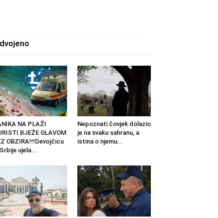
zdvojeno
ANIKA NA PLAŽI
Nepoznati čovjek dolazio
URISTI BJEŽE GLAVOM
je na svaku sahranu, a
Z OBZIRA!!!Devojčicu
istina o njemu...
 Srbije ujela...