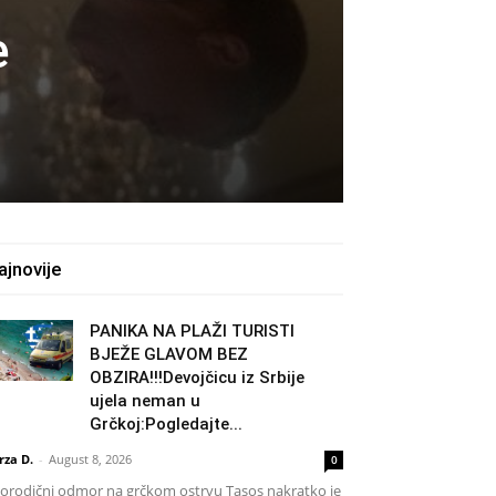
e
ajnovije
PANIKA NA PLAŽI TURISTI
BJEŽE GLAVOM BEZ
OBZIRA!!!Devojčicu iz Srbije
ujela neman u
Grčkoj:Pogledajte...
rza D.
-
August 8, 2026
0
rodični odmor na grčkom ostrvu Tasos nakratko je