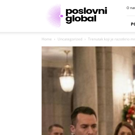
Poslovni
O na
portal
P
Home
Uncategorized
Trenutak koji je razotkrio 