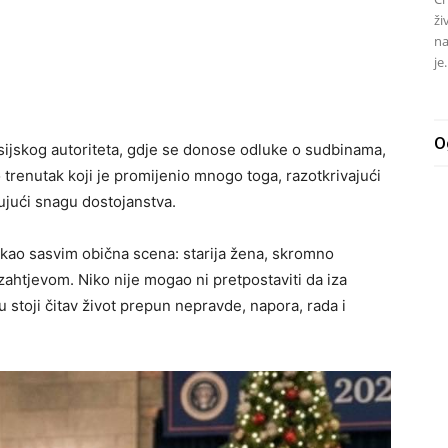
ži
na
je.
O
sijskog autoriteta, gdje se donose odluke o sudbinama,
o trenutak koji je promijenio mnogo toga, razotkrivajući
jući snagu dostojanstva.
e kao sasvim obična scena: starija žena, skromno
zahtjevom. Niko nije mogao ni pretpostaviti da iza
 stoji čitav život prepun nepravde, napora, rada i