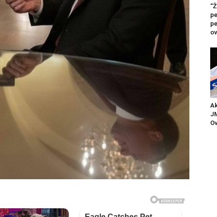
“Ž
pe
pe
ov
Ak
JM
Ov