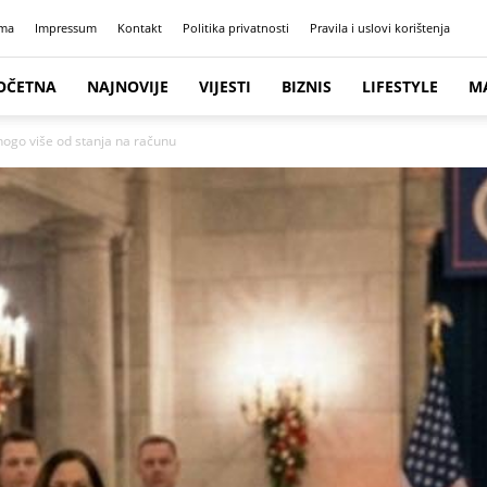
ma
Impressum
Kontakt
Politika privatnosti
Pravila i uslovi korištenja
OČETNA
NAJNOVIJE
VIJESTI
BIZNIS
LIFESTYLE
M
mnogo više od stanja na računu