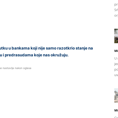
pr
Sr
or
ku u bankama koji nije samo razotkrio stanje na
Mi
ru i predrasudama koje nas okružuju.
U 
je
se nastavlja nakon oglasa
po
uv
Mi
Cr