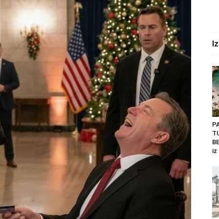
I
P
T
BE
iz