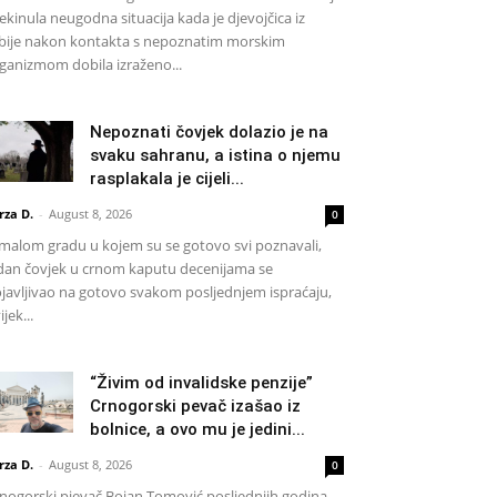
ekinula neugodna situacija kada je djevojčica iz
bije nakon kontakta s nepoznatim morskim
ganizmom dobila izraženo...
Nepoznati čovjek dolazio je na
svaku sahranu, a istina o njemu
rasplakala je cijeli...
rza D.
-
August 8, 2026
0
malom gradu u kojem su se gotovo svi poznavali,
dan čovjek u crnom kaputu decenijama se
javljivao na gotovo svakom posljednjem ispraćaju,
ijek...
“Živim od invalidske penzije”
Crnogorski pevač izašao iz
bolnice, a ovo mu je jedini...
rza D.
-
August 8, 2026
0
nogorski pjevač Bojan Tomović posljednjih godina