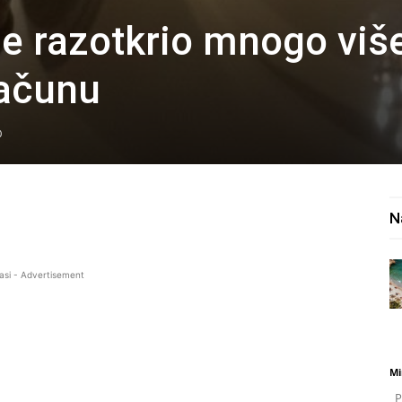
je razotkrio mnogo viš
računu
0
N
asi - Advertisement
Mi
Po