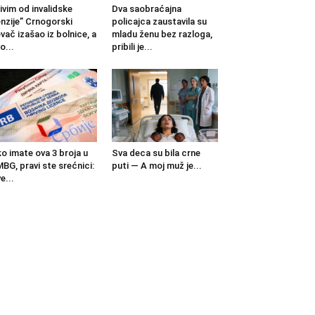
ivim od invalidske
Dva saobraćajna
nzije” Crnogorski
policajca zaustavila su
vač izašao iz bolnice, a
mladu ženu bez razloga,
o...
pribili je...
o imate ova 3 broja u
Sva deca su bila crne
BG, pravi ste srećnici:
puti — A moj muž je...
e...