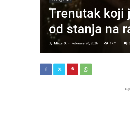
Uncategorized
Trenutak koji 
od stanja na 
By
Mirza D.
-
February 20, 2026
1771
Ogl