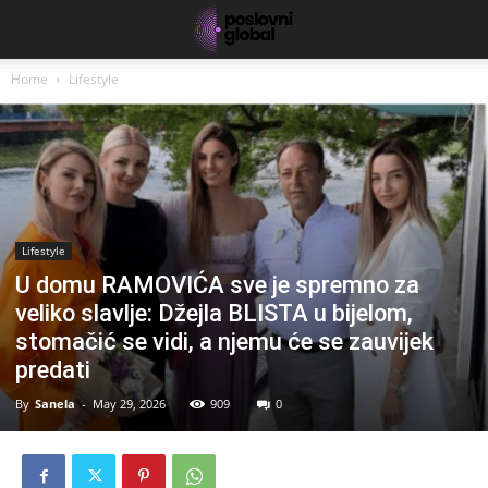
Home
Lifestyle
Lifestyle
U domu RAMOVIĆA sve je spremno za
veliko slavlje: Džejla BLISTA u bijelom,
stomačić se vidi, a njemu će se zauvijek
predati
By
Sanela
-
May 29, 2026
909
0