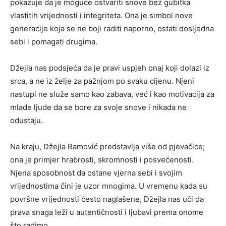
pokazuje da je moguće ostvariti snove bez gubitka
vlastitih vrijednosti i integriteta. Ona je simbol nove
generacije koja se ne boji raditi naporno, ostati dosljedna
sebi i pomagati drugima.
Džejla nas podsjeća da je pravi uspjeh onaj koji dolazi iz
srca, a ne iz želje za pažnjom po svaku cijenu. Njeni
nastupi ne služe samo kao zabava, već i kao motivacija za
mlade ljude da se bore za svoje snove i nikada ne
odustaju.
Na kraju, Džejla Ramović predstavlja više od pjevačice;
ona je primjer hrabrosti, skromnosti i posvećenosti.
Njena sposobnost da ostane vjerna sebi i svojim
vrijednostima čini je uzor mnogima. U vremenu kada su
površne vrijednosti često naglašene, Džejla nas uči da
prava snaga leži u autentičnosti i ljubavi prema onome
što radimo.