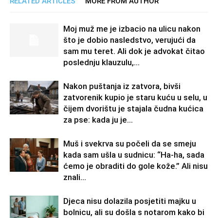
RELATED ARTICLES
MORE FROM AUTHOR
Moj muž me je izbacio na ulicu nakon
što je dobio nasledstvo, verujući da
sam mu teret. Ali dok je advokat čitao
poslednju klauzulu,...
Nakon puštanja iz zatvora, bivši
zatvorenik kupio je staru kuću u selu, u
čijem dvorištu je stajala čudna kućica
za pse: kada ju je...
Muš i svekrva su počeli da se smeju
kada sam ušla u sudnicu: “Ha-ha, sada
ćemo je obraditi do gole kože.” Ali nisu
znali...
Djeca nisu dolazila posjetiti majku u
bolnicu, ali su došla s notarom kako bi