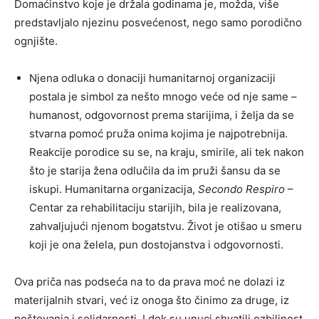
Domaćinstvo koje je držala godinama je, možda, više
predstavljalo njezinu posvećenost, nego samo porodično
ognjište.
Njena odluka o donaciji humanitarnoj organizaciji
postala je simbol za nešto mnogo veće od nje same –
humanost, odgovornost prema starijima, i želja da se
stvarna pomoć pruža onima kojima je najpotrebnija.
Reakcije porodice su se, na kraju, smirile, ali tek nakon
što je starija žena odlučila da im pruži šansu da se
iskupi. Humanitarna organizacija,
Secondo Respiro
–
Centar za rehabilitaciju starijih, bila je realizovana,
zahvaljujući njenom bogatstvu. Život je otišao u smeru
koji je ona želela, pun dostojanstva i odgovornosti.
Ova priča nas podseća na to da prava moć ne dolazi iz
materijalnih stvari, već iz onoga što činimo za druge, iz
poštovanja i solidarnosti. I dok su unuci shvatili ozbiljnost