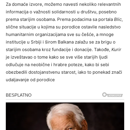
Za domaće izvore, možemo navesti nekoliko relevantnih
informacija o važnosti solidarnosti u društvu, posebno
prema starijim osobama. Prema podacima sa portala
Blic
,
slične situacije u kojima su porodice ostavile nasledstvo
humanitarnim organizacijama sve su češće, a mnoge
institucije u Srbiji i širom Balkana zalažu se za brigu o
starijim osobama kroz fundacije i donacije. Takođe,
Kurir
je izveštavao o tome kako se sve više starijih ljudi
odlučuje na neobične i hrabre poteze, kako bi sebi
obezbedili dostojanstvenu starost, iako to ponekad znači
udaljavanje od porodice