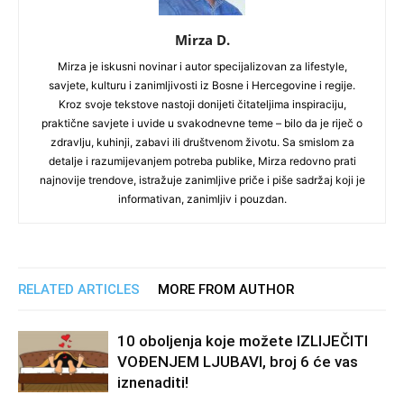
Mirza D.
Mirza je iskusni novinar i autor specijalizovan za lifestyle,
savjete, kulturu i zanimljivosti iz Bosne i Hercegovine i regije.
Kroz svoje tekstove nastoji donijeti čitateljima inspiraciju,
praktične savjete i uvide u svakodnevne teme – bilo da je riječ o
zdravlju, kuhinji, zabavi ili društvenom životu. Sa smislom za
detalje i razumijevanjem potreba publike, Mirza redovno prati
najnovije trendove, istražuje zanimljive priče i piše sadržaj koji je
informativan, zanimljiv i pouzdan.
RELATED ARTICLES
MORE FROM AUTHOR
10 oboljenja koje možete IZLIJEČITI
VOĐENJEM LJUBAVI, broj 6 će vas
iznenaditi!