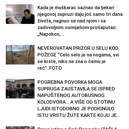
Kada je muškarac saznao da ljekari
njegovoj supruzi daju još samo tri dana
života, nagnuo se nad njom i sa
zadovoljnim osmijehom prošaputao:
„Napokon,...
NEVEROVATAN PRIZOR U SELU KOD
POŽEGE “Celo selo je na nogama, svi
se krste, niko ne zna o čemu je
reč”..FOTO
POGREBNA POVORKA MOGA
SUPRUGA ZAUSTAVILA SE ISPRED
NAPUŠTENOG AUTOBUSNOG
KOLODVORA… A VIŠE OD STOTINU
LJUDI ISTODOBNO JE PODIGNULO
ISTU VRSTU ŽUTE KARTE KOJU JE...