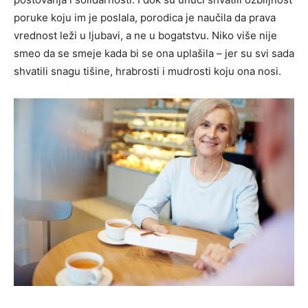
poruke koju im je poslala, porodica je naučila da prava
vrednost leži u ljubavi, a ne u bogatstvu. Niko više nije
smeo da se smeje kada bi se ona uplašila – jer su svi sada
shvatili snagu tišine, hrabrosti i mudrosti koju ona nosi.