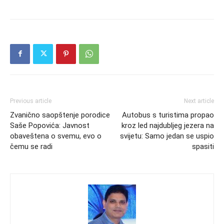
Previous article
Next article
Zvanično saopštenje porodice
Autobus s turistima propao
Saše Popovića: Javnost
kroz led najdubljeg jezera na
obaveštena o svemu, evo o
svijetu: Samo jedan se uspio
čemu se radi
spasiti