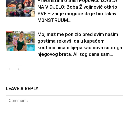
Prava istina o Saši Popoviću IZAŠLA
NA VIDJELO: Boba Živojinović otkrio
SVE – zar je moguće da je bio takav
M0NSTRUUM….
Moj muž me ponizio pred svim našim
gostima rekavši da u kupaćem
kostimu nisam lijepa kao nova supruga
njegovog brata. Ali tog dana sam...
LEAVE A REPLY