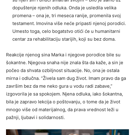
dopuštenje njenih odluka. Onda je usledila velika
promena – ona je, tri meseca ranije, promenila svoj
testament. Imovina više neće pripasti njenoj porodici.
Umesto toga, celo bogatstvo otići će u humanitarni
centar za rehabilitaciju starijih, koji su bez doma.
Reakcije njenog sina Marka i njegove porodice bile su
šokantne. Njegova snaha nije znala šta da kaže, a sin je
počeo da shvata ozbiljnost situacije. No, ona je ostala
mirna i odlučna. “Živela sam dug život. Imam pravo da ga
završim bez da me neko gura u vodu radi zabave,”
izgovorila je sa spokojem. Njena odluka, iako šokantna,
bila je zapravo lekcija o poštovanju, o tome da je život
mnogo više od materijalnog, da prava vrednost leži u
pažnji, ljubavi i solidarnosti.