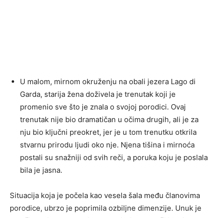
U malom, mirnom okruženju na obali jezera Lago di
Garda, starija žena doživela je trenutak koji je
promenio sve što je znala o svojoj porodici. Ovaj
trenutak nije bio dramatičan u očima drugih, ali je za
nju bio ključni preokret, jer je u tom trenutku otkrila
stvarnu prirodu ljudi oko nje. Njena tišina i mirnoća
postali su snažniji od svih reči, a poruka koju je poslala
bila je jasna.
Situacija koja je počela kao vesela šala među članovima
porodice, ubrzo je poprimila ozbiljne dimenzije. Unuk je