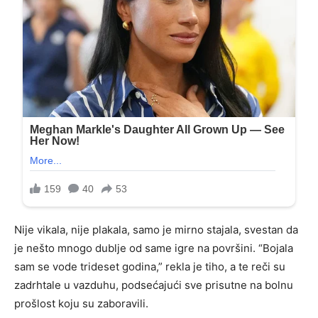
Nije vikala, nije plakala, samo je mirno stajala, svestan da
je nešto mnogo dublje od same igre na površini. “Bojala
sam se vode trideset godina,” rekla je tiho, a te reči su
zadrhtale u vazduhu, podsećajući sve prisutne na bolnu
prošlost koju su zaboravili.