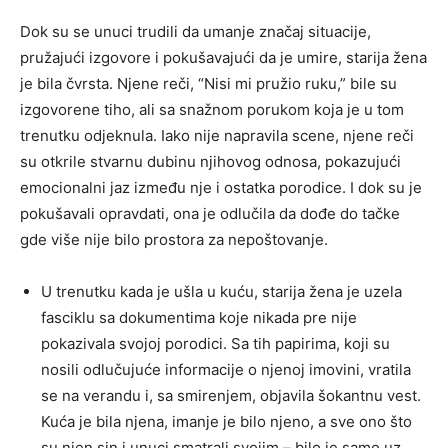
Dok su se unuci trudili da umanje značaj situacije,
pružajući izgovore i pokušavajući da je umire, starija žena
je bila čvrsta. Njene reči, “Nisi mi pružio ruku,” bile su
izgovorene tiho, ali sa snažnom porukom koja je u tom
trenutku odjeknula. Iako nije napravila scene, njene reči
su otkrile stvarnu dubinu njihovog odnosa, pokazujući
emocionalni jaz između nje i ostatka porodice. I dok su je
pokušavali opravdati, ona je odlučila da dođe do tačke
gde više nije bilo prostora za nepoštovanje.
U trenutku kada je ušla u kuću, starija žena je uzela
fasciklu sa dokumentima koje nikada pre nije
pokazivala svojoj porodici. Sa tih papirima, koji su
nosili odlučujuće informacije o njenoj imovini, vratila
se na verandu i, sa smirenjem, objavila šokantnu vest.
Kuća je bila njena, imanje je bilo njeno, a sve ono što
su njen sin i unuci smatrali svojim – bilo je samo uz