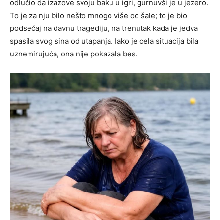
odlučio da izazove svoju baku u igri, gurnuvši je u jezero.
To je za nju bilo nešto mnogo više od šale; to je bio
podsećaj na davnu tragediju, na trenutak kada je jedva
spasila svog sina od utapanja. Iako je cela situacija bila
uznemirujuća, ona nije pokazala bes.