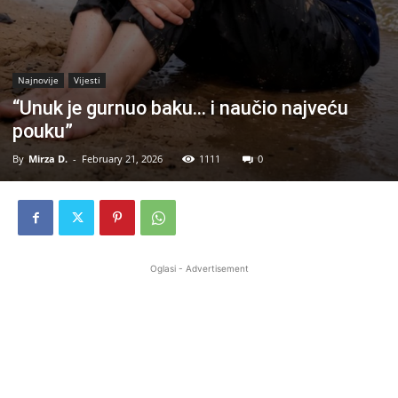
Najnovije
Vijesti
“Unuk je gurnuo baku… i naučio najveću
pouku”
By
Mirza D.
-
February 21, 2026
1111
0
Oglasi - Advertisement