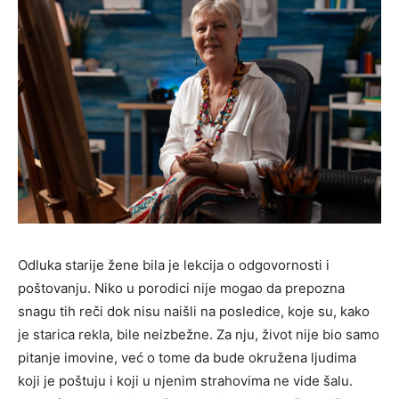
Odluka starije žene bila je lekcija o odgovornosti i
poštovanju. Niko u porodici nije mogao da prepozna
snagu tih reči dok nisu naišli na posledice, koje su, kako
je starica rekla, bile neizbežne. Za nju, život nije bio samo
pitanje imovine, već o tome da bude okružena ljudima
koji je poštuju i koji u njenim strahovima ne vide šalu.