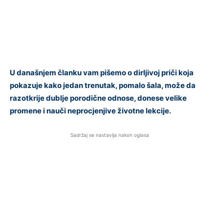
U današnjem članku vam pišemo o dirljivoj priči koja
pokazuje kako jedan trenutak, pomalo šala, može da
razotkrije dublje porodične odnose, donese velike
promene i nauči neprocjenjive životne lekcije.
Sadržaj se nastavlja nakon oglasa