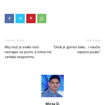
Previous article
Next article
Moj muž je svake noći
“Unuk je gurnuo baku… i naučio
nestajao sa psom, a istina me
najveću pouku”
zatekla nespremnu
Mirza D.