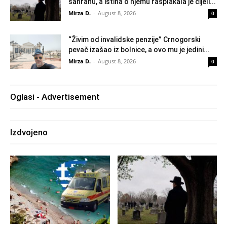
sahranu, a istina o njemu rasplakala je cijeli...
Mirza D.
-
August 8, 2026
0
“Živim od invalidske penzije” Crnogorski
pevač izašao iz bolnice, a ovo mu je jedini...
Mirza D.
-
August 8, 2026
0
Oglasi - Advertisement
Izdvojeno