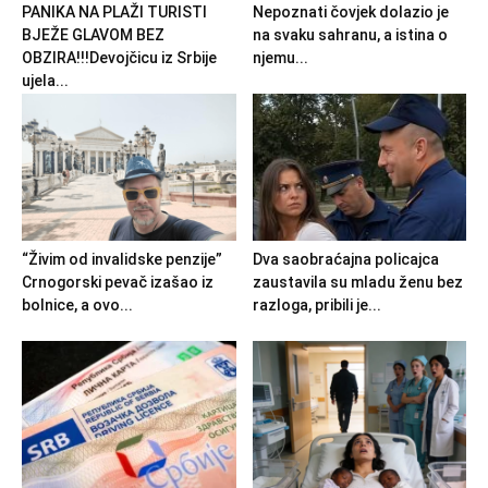
PANIKA NA PLAŽI TURISTI
Nepoznati čovjek dolazio je
BJEŽE GLAVOM BEZ
na svaku sahranu, a istina o
OBZIRA!!!Devojčicu iz Srbije
njemu...
ujela...
“Živim od invalidske penzije”
Dva saobraćajna policajca
Crnogorski pevač izašao iz
zaustavila su mladu ženu bez
bolnice, a ovo...
razloga, pribili je...