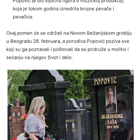
Popović je bio ključna figura u muzičkoj produkciji,
koja je tokom godina iznedrila brojne pevače i
pevačice.
Ovaj pomen će se održati na Novom Bežanijskom groblju
u Beogradu 28. februara, a porodica Popović poziva sve
koji su ga poznavali i poštovali da se pridruže u molitvi i
sećanju na njegov život i delo.