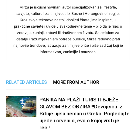
Mirza je iskusni novinar i autor specijalizovan za lifestyle,
savjete, kulturu i zanimljivosti iz Bosne i Hercegovine i regije.
Kroz svoje tekstove nastoji donijeti čitateljima inspiraciju,
praktične savjete i uvide u svakodnevne teme – bilo da je riječ o
zdravlju, kuhinji, zabavi ili društvenom životu. Sa smislom za
detalje i razumijevanjem potreba publike, Mirza redovno prati
najnovije trendove, istražuje zanimljive priče i piše sadržaj koji je
informativan, zanimljiv i pouzdan.
RELATED ARTICLES
MORE FROM AUTHOR
PANIKA NA PLAŽI TURISTI BJEŽE
GLAVOM BEZ OBZIRA!!!Devojčicu iz
Srbije ujela neman u Grčkoj:Pogledajte
ujede i crvenilo, evo o kojoj vrsti je
reč!!