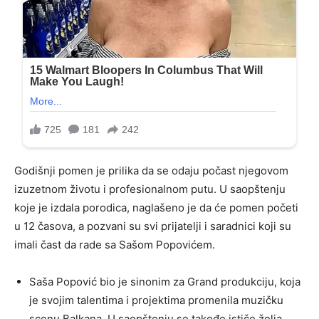
Godišnji pomen je prilika da se odaju počast njegovom
izuzetnom životu i profesionalnom putu. U saopštenju
koje je izdala porodica, naglašeno je da će pomen početi
u 12 časova, a pozvani su svi prijatelji i saradnici koji su
imali čast da rade sa Sašom Popovićem.
Saša Popović bio je sinonim za Grand produkciju, koja
je svojim talentima i projektima promenila muzičku
scenu Balkana. U saopštenju se takođe ističe želja