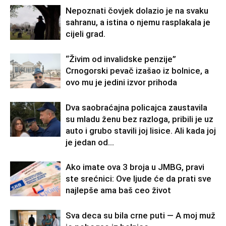
Nepoznati čovjek dolazio je na svaku
sahranu, a istina o njemu rasplakala je
cijeli grad.
“Živim od invalidske penzije”
Crnogorski pevač izašao iz bolnice, a
ovo mu je jedini izvor prihoda
Dva saobraćajna policajca zaustavila
su mladu ženu bez razloga, pribili je uz
auto i grubo stavili joj lisice. Ali kada joj
je jedan od...
Ako imate ova 3 broja u JMBG, pravi
ste srećnici: Ove ljude će da prati sve
najlepše ama baš ceo život
Sva deca su bila crne puti — A moj muž