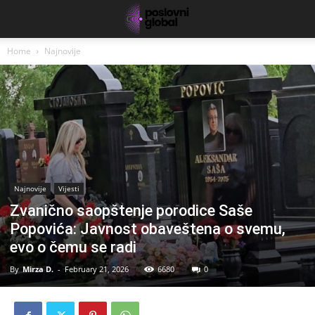
Home
Najnovije
Najnovije
Vijesti
Zvanično saopštenje porodice Saše
Popovića: Javnost obaveštena o svemu,
evo o čemu se radi
By
Mirza D.
-
February 21, 2026
6680
0