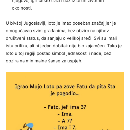
njegovoj igri često traži izlaz iz težih životnih
okolnosti.
U bivšoj Jugoslaviji, loto je imao poseban značaj jer je
omogućavao svim građanima, bez obzira na njihov
društveni status, da sanjaju o velikoj sreći. Svi su imali
istu priliku, ali ni jedan dobitak nije bio zajamčen. Tako je
loto u toj regiji postao simbol jednakosti i nade, bez
obzira na minimalne šanse za uspjeh.