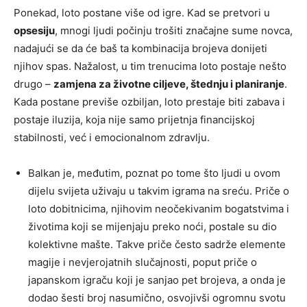
Ponekad, loto postane više od igre. Kad se pretvori u
opsesiju
, mnogi ljudi počinju trošiti značajne sume novca,
nadajući se da će baš ta kombinacija brojeva donijeti
njihov spas. Nažalost, u tim trenucima loto postaje nešto
drugo –
zamjena za životne ciljeve, štednju i planiranje
.
Kada postane previše ozbiljan, loto prestaje biti zabava i
postaje iluzija, koja nije samo prijetnja financijskoj
stabilnosti, već i emocionalnom zdravlju.
Balkan je, međutim, poznat po tome što ljudi u ovom
dijelu svijeta uživaju u takvim igrama na sreću. Priče o
loto dobitnicima, njihovim neočekivanim bogatstvima i
životima koji se mijenjaju preko noći, postale su dio
kolektivne mašte. Takve priče često sadrže elemente
magije i nevjerojatnih slučajnosti, poput priče o
japanskom igraču koji je sanjao pet brojeva, a onda je
dodao šesti broj nasumično, osvojivši ogromnu svotu