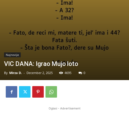
Najnovije
VIC DANA: Igrao Mujo loto
By
Mirza D.
-
December 2, 2025
4695
0
Oglasi - Advertisement