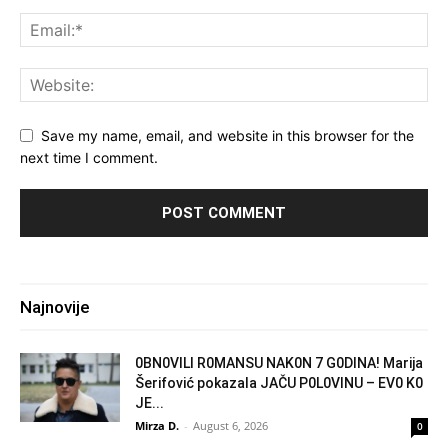
Save my name, email, and website in this browser for the
next time I comment.
Najnovije
0BN0VlLl R0MANSU NAK0N 7 G0DlNA! Marija
Šerifović pokazala JAČU P0L0VINU – EV0 K0
JE...
Mirza D.
-
August 6, 2026
0