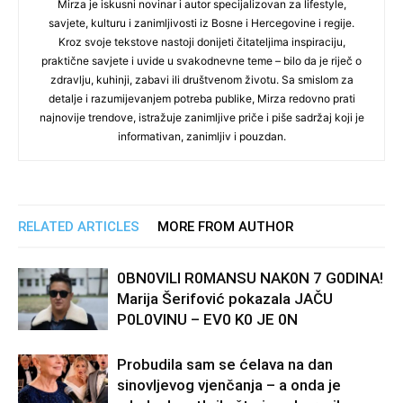
Mirza je iskusni novinar i autor specijalizovan za lifestyle,
savjete, kulturu i zanimljivosti iz Bosne i Hercegovine i regije.
Kroz svoje tekstove nastoji donijeti čitateljima inspiraciju,
praktične savjete i uvide u svakodnevne teme – bilo da je riječ o
zdravlju, kuhinji, zabavi ili društvenom životu. Sa smislom za
detalje i razumijevanjem potreba publike, Mirza redovno prati
najnovije trendove, istražuje zanimljive priče i piše sadržaj koji je
informativan, zanimljiv i pouzdan.
RELATED ARTICLES
MORE FROM AUTHOR
0BN0VlLl R0MANSU NAK0N 7 G0DlNA!
Marija Šerifović pokazala JAČU
P0L0VINU – EV0 K0 JE 0N
Probudila sam se ćelava na dan
sinovljevog vjenčanja – a onda je