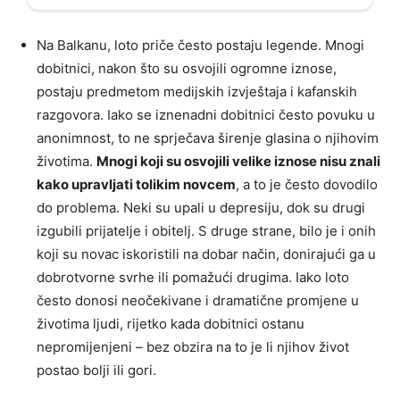
Na Balkanu, loto priče često postaju legende. Mnogi
dobitnici, nakon što su osvojili ogromne iznose,
postaju predmetom medijskih izvještaja i kafanskih
razgovora. Iako se iznenadni dobitnici često povuku u
anonimnost, to ne sprječava širenje glasina o njihovim
životima.
Mnogi koji su osvojili velike iznose nisu znali
kako upravljati tolikim novcem
, a to je često dovodilo
do problema. Neki su upali u depresiju, dok su drugi
izgubili prijatelje i obitelj. S druge strane, bilo je i onih
koji su novac iskoristili na dobar način, donirajući ga u
dobrotvorne svrhe ili pomažući drugima. Iako loto
često donosi neočekivane i dramatične promjene u
životima ljudi, rijetko kada dobitnici ostanu
nepromijenjeni – bez obzira na to je li njihov život
postao bolji ili gori.