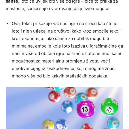
šanse
, loto će uvijek biti više od igre – biće to prilika za
maštanje, sanjarenje i vjerovanje da je sve moguće.
Ovaj tekst prikazuje važnost igre na sreću kao što je
loto i njen utjecaj na društvo, kako kroz emocije tako i
kroz ekonomiju. Iako šanse za dobitak mogu biti
minimalne, emocije koje loto izaziva u igračima čine ga
nečim više od obične igre na sreću. Loto ne nudi samo
mogućnost za materijalnu promjenu života, već i
emotivni bijeg iz svakodnevice, koji mnogima znači
mnogo više od bilo kakvih statističkih podataka.