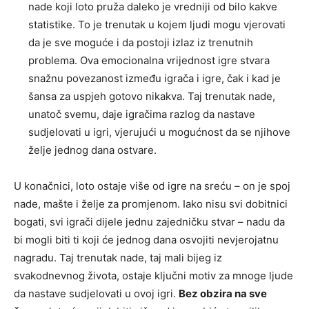
nade koji loto pruža daleko je vredniji od bilo kakve
statistike. To je trenutak u kojem ljudi mogu vjerovati
da je sve moguće i da postoji izlaz iz trenutnih
problema. Ova emocionalna vrijednost igre stvara
snažnu povezanost između igrača i igre, čak i kad je
šansa za uspjeh gotovo nikakva. Taj trenutak nade,
unatoč svemu, daje igračima razlog da nastave
sudjelovati u igri, vjerujući u mogućnost da se njihove
želje jednog dana ostvare.
U konačnici, loto ostaje više od igre na sreću – on je spoj
nade, mašte i želje za promjenom. Iako nisu svi dobitnici
bogati, svi igrači dijele jednu zajedničku stvar – nadu da
bi mogli biti ti koji će jednog dana osvojiti nevjerojatnu
nagradu. Taj trenutak nade, taj mali bijeg iz
svakodnevnog života, ostaje ključni motiv za mnoge ljude
da nastave sudjelovati u ovoj igri.
Bez obzira na sve