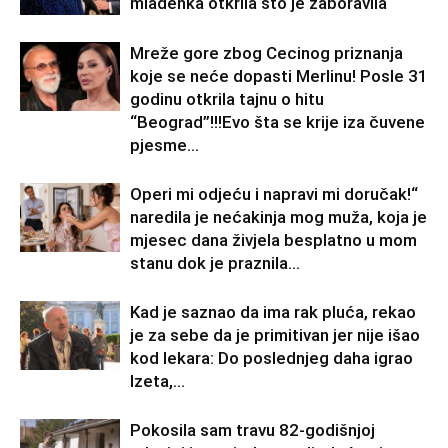
mladenka otkrila što je zaboravila
Mreže gore zbog Cecinog priznanja
koje se neće dopasti Merlinu! Posle 31
godinu otkrila tajnu o hitu
“Beograd”!!!Evo šta se krije iza čuvene
pjesme...
Operi mi odjeću i napravi mi doručak!“
naredila je nećakinja mog muža, koja je
mjesec dana živjela besplatno u mom
stanu dok je praznila...
Kad je saznao da ima rak pluća, rekao
je za sebe da je primitivan jer nije išao
kod lekara: Do poslednjeg daha igrao
Izeta,...
Pokosila sam travu 82-godišnjoj