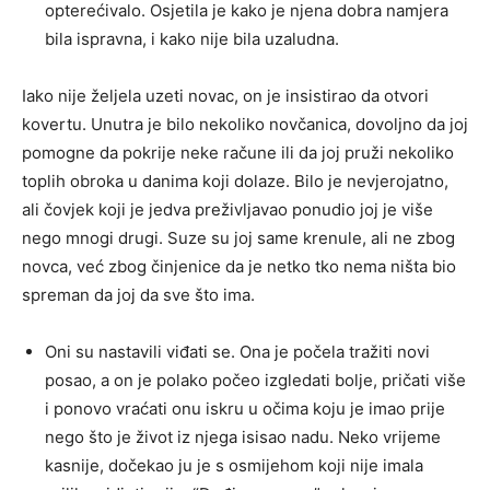
opterećivalo. Osjetila je kako je njena dobra namjera
bila ispravna, i kako nije bila uzaludna.
Iako nije željela uzeti novac, on je insistirao da otvori
kovertu. Unutra je bilo nekoliko novčanica, dovoljno da joj
pomogne da pokrije neke račune ili da joj pruži nekoliko
toplih obroka u danima koji dolaze. Bilo je nevjerojatno,
ali čovjek koji je jedva preživljavao ponudio joj je više
nego mnogi drugi. Suze su joj same krenule, ali ne zbog
novca, već zbog činjenice da je netko tko nema ništa bio
spreman da joj da sve što ima.
Oni su nastavili viđati se. Ona je počela tražiti novi
posao, a on je polako počeo izgledati bolje, pričati više
i ponovo vraćati onu iskru u očima koju je imao prije
nego što je život iz njega isisao nadu. Neko vrijeme
kasnije, dočekao ju je s osmijehom koji nije imala