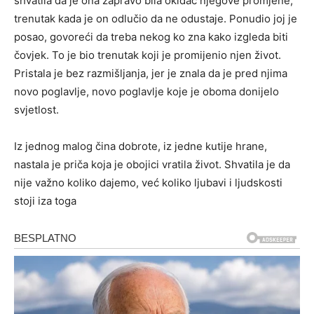
shvatila da je ona zapravo bila okidač njegove promjene,
trenutak kada je on odlučio da ne odustaje. Ponudio joj je
posao, govoreći da treba nekog ko zna kako izgleda biti
čovjek. To je bio trenutak koji je promijenio njen život.
Pristala je bez razmišljanja, jer je znala da je pred njima
novo poglavlje, novo poglavlje koje je oboma donijelo
svjetlost.
Iz jednog malog čina dobrote, iz jedne kutije hrane,
nastala je priča koja je obojici vratila život. Shvatila je da
nije važno koliko dajemo, već koliko ljubavi i ljudskosti
stoji iza toga