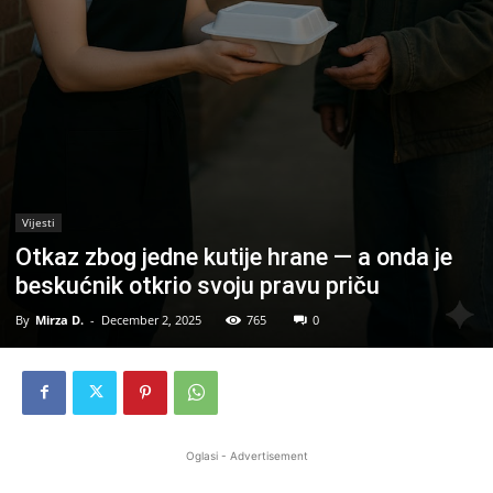
Vijesti
Otkaz zbog jedne kutije hrane — a onda je
beskućnik otkrio svoju pravu priču
By
Mirza D.
-
December 2, 2025
765
0
Oglasi - Advertisement