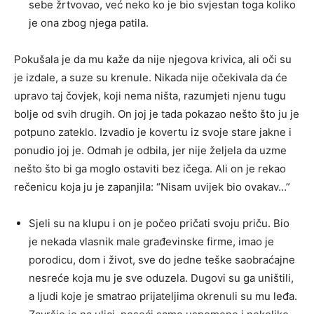
sebe žrtvovao, već neko ko je bio svjestan toga koliko
je ona zbog njega patila.
Pokušala je da mu kaže da nije njegova krivica, ali oči su
je izdale, a suze su krenule. Nikada nije očekivala da će
upravo taj čovjek, koji nema ništa, razumjeti njenu tugu
bolje od svih drugih. On joj je tada pokazao nešto što ju je
potpuno zateklo. Izvadio je kovertu iz svoje stare jakne i
ponudio joj je. Odmah je odbila, jer nije željela da uzme
nešto što bi ga moglo ostaviti bez ičega. Ali on je rekao
rečenicu koja ju je zapanjila: “Nisam uvijek bio ovakav…”
Sjeli su na klupu i on je počeo pričati svoju priču. Bio
je nekada vlasnik male građevinske firme, imao je
porodicu, dom i život, sve do jedne teške saobraćajne
nesreće koja mu je sve oduzela. Dugovi su ga uništili,
a ljudi koje je smatrao prijateljima okrenuli su mu leđa.