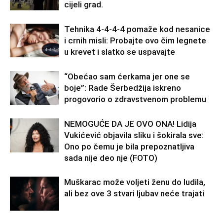
cijeli grad.
Tehnika 4-4-4-4 pomaže kod nesanice
i crnih misli: Probajte ovo čim legnete
u krevet i slatko se uspavajte
“Obećao sam ćerkama jer one se
boje”: Rade Šerbedžija iskreno
progovorio o zdravstvenom problemu
NEMOGUĆE DA JE OVO ONA! Lidija
Vukićević objavila sliku i šokirala sve:
Ono po čemu je bila prepoznatljiva
sada nije deo nje (FOTO)
Muškarac može voljeti ženu do ludila,
ali bez ove 3 stvari ljubav neće trajati