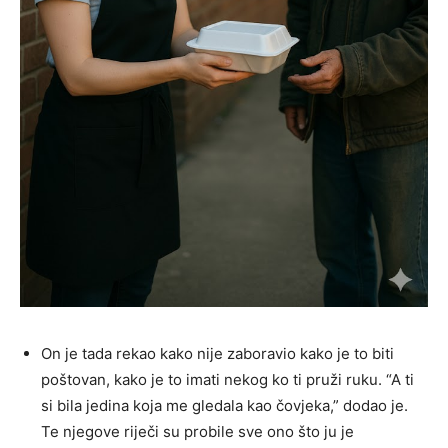
On je tada rekao kako nije zaboravio kako je to biti
poštovan, kako je to imati nekog ko ti pruži ruku. “A ti
si bila jedina koja me gledala kao čovjeka,” dodao je.
Te njegove riječi su probile sve ono što ju je