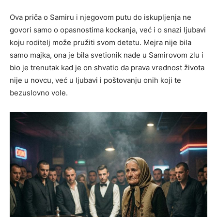
Ova priča o Samiru i njegovom putu do iskupljenja ne
govori samo o opasnostima kockanja, već i o snazi ljubavi
koju roditelj može pružiti svom detetu. Mejra nije bila
samo majka, ona je bila svetionik nade u Samirovom zlu i
bio je trenutak kad je on shvatio da prava vrednost života
nije u novcu, već u ljubavi i poštovanju onih koji te
bezuslovno vole.