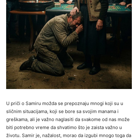
U priči o Samiru možda se prepoznaju mnogi koji su u
sličnim situacijama, koji se bore sa svojim manama i
greškama, ali je važno naglasiti da svakome od nas može
biti potrebno vreme da shvatimo što je zaista važno u
životu. Samir je, nažalost, morao da izgubi mnogo toga da