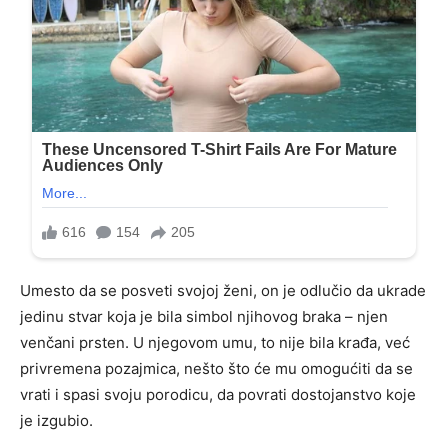
Umesto da se posveti svojoj ženi, on je odlučio da ukrade
jedinu stvar koja je bila simbol njihovog braka – njen
venčani prsten. U njegovom umu, to nije bila krađa, već
privremena pozajmica, nešto što će mu omogućiti da se
vrati i spasi svoju porodicu, da povrati dostojanstvo koje
je izgubio.