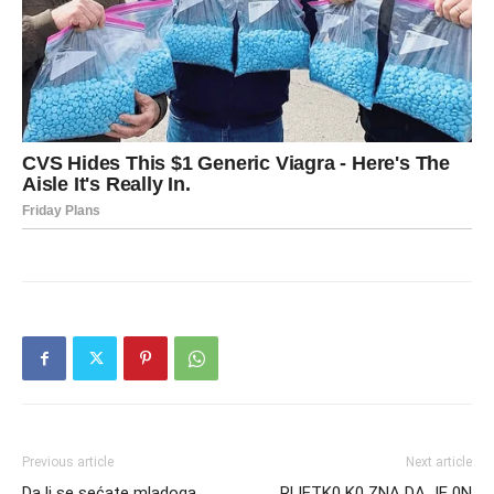
Previous article
Next article
Da li se sećate mladoga
RlJETK0 K0 ZNA DA JE 0N