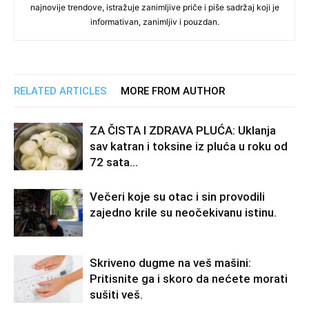
najnovije trendove, istražuje zanimljive priče i piše sadržaj koji je
informativan, zanimljiv i pouzdan.
RELATED ARTICLES
MORE FROM AUTHOR
ZA ČISTA I ZDRAVA PLUĆA: Uklanja
sav katran i toksine iz pluća u roku od
72 sata…
Večeri koje su otac i sin provodili
zajedno krile su neočekivanu istinu.
Skriveno dugme na veš mašini:
Pritisnite ga i skoro da nećete morati
sušiti veš.