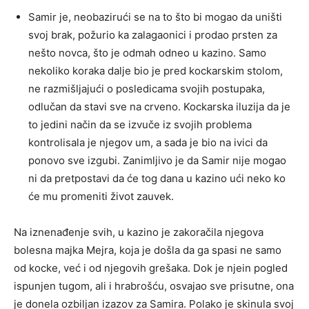
Samir je, neobazirući se na to što bi mogao da uništi
svoj brak, požurio ka zalagaonici i prodao prsten za
nešto novca, što je odmah odneo u kazino. Samo
nekoliko koraka dalje bio je pred kockarskim stolom,
ne razmišljajući o posledicama svojih postupaka,
odlučan da stavi sve na crveno. Kockarska iluzija da je
to jedini način da se izvuče iz svojih problema
kontrolisala je njegov um, a sada je bio na ivici da
ponovo sve izgubi. Zanimljivo je da Samir nije mogao
ni da pretpostavi da će tog dana u kazino ući neko ko
će mu promeniti život zauvek.
Na iznenađenje svih, u kazino je zakoračila njegova
bolesna majka Mejra, koja je došla da ga spasi ne samo
od kocke, već i od njegovih grešaka. Dok je njein pogled
ispunjen tugom, ali i hrabrošću, osvajao sve prisutne, ona
je donela ozbiljan izazov za Samira. Polako je skinula svoj