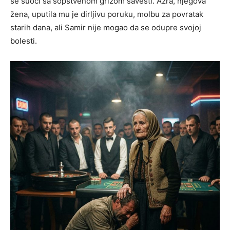
se suoči sa sopstvenom grižom savesti. Azra, njegova
žena, uputila mu je dirljivu poruku, molbu za povratak
starih dana, ali Samir nije mogao da se odupre svojoj
bolesti.