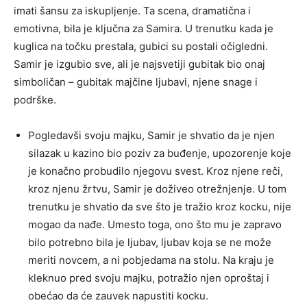
imati šansu za iskupljenje. Ta scena, dramatična i
emotivna, bila je ključna za Samira. U trenutku kada je
kuglica na točku prestala, gubici su postali očigledni.
Samir je izgubio sve, ali je najsvetiji gubitak bio onaj
simboličan – gubitak majčine ljubavi, njene snage i
podrške.
Pogledavši svoju majku, Samir je shvatio da je njen
silazak u kazino bio poziv za buđenje, upozorenje koje
je konačno probudilo njegovu svest. Kroz njene reči,
kroz njenu žrtvu, Samir je doživeo otrežnjenje. U tom
trenutku je shvatio da sve što je tražio kroz kocku, nije
mogao da nađe. Umesto toga, ono što mu je zapravo
bilo potrebno bila je ljubav, ljubav koja se ne može
meriti novcem, a ni pobjedama na stolu. Na kraju je
kleknuo pred svoju majku, potražio njen oproštaj i
obećao da će zauvek napustiti kocku.