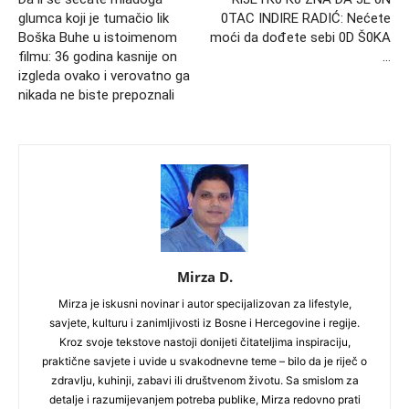
glumca koji je tumačio lik
0TAC INDIRE RADIĆ: Nećete
Boška Buhe u istoimenom
moći da dođete sebi 0D Š0KA
filmu: 36 godina kasnije on
…
izgleda ovako i verovatno ga
nikada ne biste prepoznali
Mirza D.
Mirza je iskusni novinar i autor specijalizovan za lifestyle,
savjete, kulturu i zanimljivosti iz Bosne i Hercegovine i regije.
Kroz svoje tekstove nastoji donijeti čitateljima inspiraciju,
praktične savjete i uvide u svakodnevne teme – bilo da je riječ o
zdravlju, kuhinji, zabavi ili društvenom životu. Sa smislom za
detalje i razumijevanjem potreba publike, Mirza redovno prati