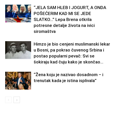
“JELA SAM HLEB I JOGURT, A ONDA
POŠEĆERIM KAD MI SE JEDE
SLATKO…” Lepa Brena otkrila
potresne detalje života na ivici
siromaštva
Himzo je bio cenjeni muslimanski lekar
u Bosni, pa pokrao čuvenog Srbina i
postao popularni pevač: Svi se
šokiraju kad čuju kako je skončao...
“Žena koju je nazivao dosadnom – i
trenutak kada je istina isplivala”