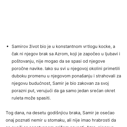
Samirov život bio je u konstantnom vrtlogu kocke, a
čak ni njegov brak sa Azrom, koji je započeo u ljubavi i
poštovanju, nije mogao da se spasi od njegove
poročne navike. Iako su svi u njegovoj okolini primetili
duboku promenu u njegovom ponašanju i strahovali za
njegovu budućnost, Samir je bio zakovan za svoj
porazni put, verujući da ga samo jedan srećan okret
ruleta može spasiti.
Tog dana, na desetu godišnjicu braka, Samir je osećao
onaj poznati nemir u stomaku, ali nije imao hrabrosti da