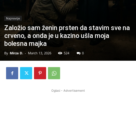
Najnovije
Založio sam ženin prsten da stavim sve na
crveno, a onda je u kazino ušla moja
bolesna majka
By
Mirza D.
-
March 13, 2026
524
0
Oglasi - Advertisement