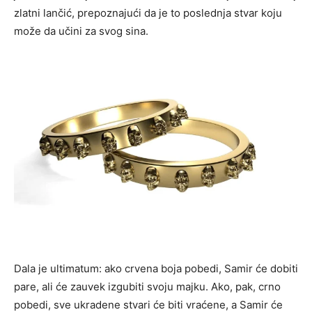
zlatni lančić, prepoznajući da je to poslednja stvar koju
može da učini za svog sina.
Dala je ultimatum: ako crvena boja pobedi, Samir će dobiti
pare, ali će zauvek izgubiti svoju majku. Ako, pak, crno
pobedi, sve ukradene stvari će biti vraćene, a Samir će