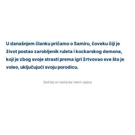
U današnjem članku pričamo o Samiru, čoveku čiji je
život postao zarobljenik ruleta i kockarskog demona,
koji je zbog svoje strasti prema igri žrtvovao sve što je
voleo, uključujući svoju porodicu.
Sadržaj se nastavlja nakon oglasa