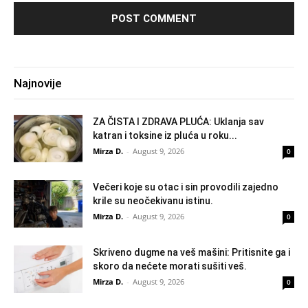
Najnovije
ZA ČISTA I ZDRAVA PLUĆA: Uklanja sav
katran i toksine iz pluća u roku...
Mirza D.
-
August 9, 2026
0
Večeri koje su otac i sin provodili zajedno
krile su neočekivanu istinu.
Mirza D.
-
August 9, 2026
0
Skriveno dugme na veš mašini: Pritisnite ga i
skoro da nećete morati sušiti veš.
Mirza D.
-
August 9, 2026
0