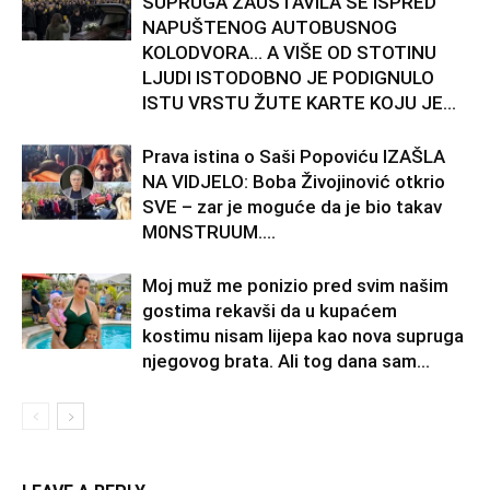
SUPRUGA ZAUSTAVILA SE ISPRED
NAPUŠTENOG AUTOBUSNOG
KOLODVORA… A VIŠE OD STOTINU
LJUDI ISTODOBNO JE PODIGNULO
ISTU VRSTU ŽUTE KARTE KOJU JE...
Prava istina o Saši Popoviću IZAŠLA
NA VIDJELO: Boba Živojinović otkrio
SVE – zar je moguće da je bio takav
M0NSTRUUM….
Moj muž me ponizio pred svim našim
gostima rekavši da u kupaćem
kostimu nisam lijepa kao nova supruga
njegovog brata. Ali tog dana sam...