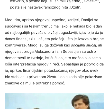
ostvario, a pesma koju su snimili zajedno,
„Odlazim”
,
postala je nastavak famoznog hita „Džuli”.
Međutim, uprkos njegovoj uspešnoj karijeri, Danijel se
suočavao i sa teškim trenucima. Iako je nekada bio jedan
od najbogatijih pevača u bivšoj Jugoslaviji, izjavio je da je
danas finansijski u lošijem položaju, što je izazvalo brojne
kontroverze. Mnogi su ga doživeli kao
socijalni slučaj
, ali
njegova supruga Aleksandra i sin Sebastijan su oštro
demantovali te tvrdnje, ističući da je to možda bila samo
loša interpretacija njegovih reči. Sebastijan je potvrdio da
je, uprkos financijskim poteškoćama, njegov otac uvek
bio stabilan u privatnom životu i da nikada nije pokazivao
znakove da mu je potrebna pomoć.