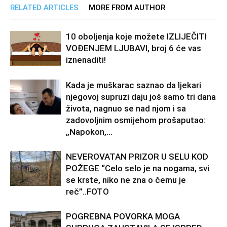
RELATED ARTICLES
MORE FROM AUTHOR
10 oboljenja koje možete IZLIJEČITI
VOĐENJEM LJUBAVI, broj 6 će vas
iznenaditi!
Kada je muškarac saznao da ljekari
njegovoj supruzi daju još samo tri dana
života, nagnuo se nad njom i sa
zadovoljnim osmijehom prošaputao:
„Napokon,...
NEVEROVATAN PRIZOR U SELU KOD
POŽEGE “Celo selo je na nogama, svi
se krste, niko ne zna o čemu je
reč”..FOTO
POGREBNA POVORKA MOGA