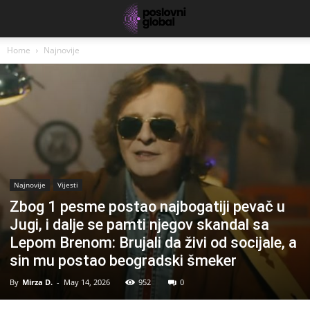
Home
Najnovije
Najnovije
Vijesti
Zbog 1 pesme postao najbogatiji pevač u
Jugi, i dalje se pamti njegov skandal sa
Lepom Brenom: Brujali da živi od socijale, a
sin mu postao beogradski šmeker
By
Mirza D.
-
May 14, 2026
952
0