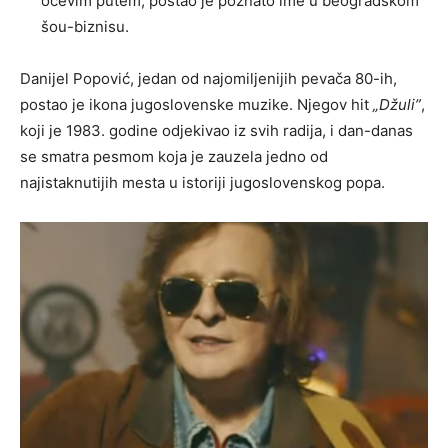
očevim putem, postao je poznato ime u beogradskom
šou-biznisu.
Danijel Popović, jedan od najomiljenijih pevača 80-ih,
postao je ikona jugoslovenske muzike. Njegov hit
„Džuli”
,
koji je 1983. godine odjekivao iz svih radija, i dan-danas
se smatra pesmom koja je zauzela jedno od
najistaknutijih mesta u istoriji jugoslovenskog popa.