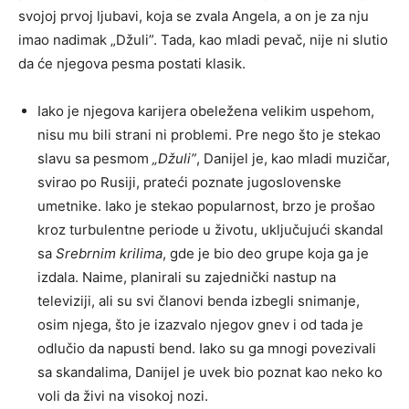
svojoj prvoj ljubavi, koja se zvala Angela, a on je za nju
imao nadimak „Džuli”. Tada, kao mladi pevač, nije ni slutio
da će njegova pesma postati klasik.
Iako je njegova karijera obeležena velikim uspehom,
nisu mu bili strani ni problemi. Pre nego što je stekao
slavu sa pesmom
„Džuli”
, Danijel je, kao mladi muzičar,
svirao po Rusiji, prateći poznate jugoslovenske
umetnike. Iako je stekao popularnost, brzo je prošao
kroz turbulentne periode u životu, uključujući skandal
sa
Srebrnim krilima
, gde je bio deo grupe koja ga je
izdala. Naime, planirali su zajednički nastup na
televiziji, ali su svi članovi benda izbegli snimanje,
osim njega, što je izazvalo njegov gnev i od tada je
odlučio da napusti bend. Iako su ga mnogi povezivali
sa skandalima, Danijel je uvek bio poznat kao neko ko
voli da živi na visokoj nozi.