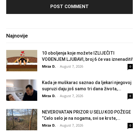
Najnovije
10 oboljenja koje možete IZLIJEČITI
VOĐENJEM LJUBAVI, broj 6 će vas iznenaditi!
Mirza D.
-
August 7, 2026
0
Kada je muškarac saznao da ljekari njegovoj
supruzi daju još samo tri dana života,...
Mirza D.
-
August 7, 2026
0
NEVEROVATAN PRIZOR U SELU KOD POŽEGE
“Celo selo je na nogama, svi se krste,...
Mirza D.
-
August 7, 2026
0