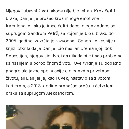
Njegov ljubavni život takođe nije bio miran. Kroz četiri
braka, Danijel je prošao kroz mnoge emotivne
turbulencije. Iako je imao četiri dece, njegov odnos sa
suprugom Sandrom Petrž, sa kojom je bio u braku do
2005. godine, završio je razvodom. Sandra je kasnije u
knjizi otkrila da je Danijel bio nasilan prema njoj, dok
Sebastijan, njegov sin, tvrdi da nikada nije imao problema
sa nasiljem u porodičnom životu. Ove tvrdnje su dodatno
podgrejale javne spekulacije o njegovom privatnom
životu, ali Danijel je, kao i uvek, nastavio sa životom i
karijerom, a 2013. godine pronašao sreću u četvrtom
braku sa suprugom Aleksandrom.