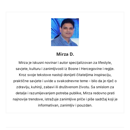
Mirza D.
Mirza je iskusni novinar i autor specijalizovan za lifestyle,
savjete, kulturu i zanimljivosti iz Bosne i Hercegovine i regije.
Kroz svoje tekstove nastoji donijeti čitateljima inspiraciju,
praktične savjete i uvide u svakodnevne teme – bilo da je riječ o
zdravlju, kuhinji, zabavi ili društvenom životu. Sa smislom za
detalje i razumijevanjem potreba publike, Mirza redovno prati
najnovije trendove, istražuje zanimljive priče i piše sadržaj koji je
informativan, zanimljiv i pouzdan.