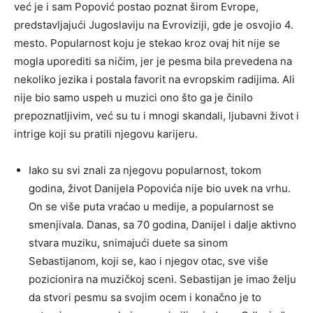
već je i sam Popović postao poznat širom Evrope,
predstavljajući Jugoslaviju na Evroviziji, gde je osvojio 4.
mesto. Popularnost koju je stekao kroz ovaj hit nije se
mogla uporediti sa ničim, jer je pesma bila prevedena na
nekoliko jezika i postala favorit na evropskim radijima. Ali
nije bio samo uspeh u muzici ono što ga je činilo
prepoznatljivim, već su tu i mnogi skandali, ljubavni život i
intrige koji su pratili njegovu karijeru.
Iako su svi znali za njegovu popularnost, tokom
godina, život Danijela Popovića nije bio uvek na vrhu.
On se više puta vraćao u medije, a popularnost se
smenjivala. Danas, sa 70 godina, Danijel i dalje aktivno
stvara muziku, snimajući duete sa sinom
Sebastijanom, koji se, kao i njegov otac, sve više
pozicionira na muzičkoj sceni. Sebastijan je imao želju
da stvori pesmu sa svojim ocem i konačno je to