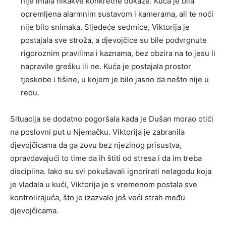
nije imala nikakve konkretne dokaze. Kuća je bila
opremljena alarmnim sustavom i kamerama, ali te noći
nije bilo snimaka. Sljedeće sedmice, Viktorija je
postajala sve stroža, a djevojčice su bile podvrgnute
rigoroznim pravilima i kaznama, bez obzira na to jesu li
napravile grešku ili ne. Kuća je postajala prostor
tjeskobe i tišine, u kojem je bilo jasno da nešto nije u
redu.
Situacija se dodatno pogoršala kada je Dušan morao otići
na poslovni put u Njemačku. Viktorija je zabranila
djevojčicama da ga zovu bez njezinog prisustva,
opravdavajući to time da ih štiti od stresa i da im treba
disciplina. Iako su svi pokušavali ignorirati nelagodu koja
je vladala u kući, Viktorija je s vremenom postala sve
kontrolirajuća, što je izazvalo još veći strah među
djevojčicama.