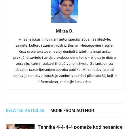
Mirza D.
Mirza je iskusni novinar i autor specijalizovan za lifestyle,
savjete, kulturu i zanimljivosti iz Bosne i Hercegovine i regije.
Kroz svoje tekstove nastoji donijeti čitateljima inspiraciju,
praktične savjete i uvide u svakodnevne teme – bilo da je riječ o
zdravlju, kuhinji, zabavi ili društvenom životu. Sa smislom za
detalje i razumijevanjem potreba publike, Mirza redovno prati
najnovije trendove, istražuje zanimljive priče i piše sadržaj koji je
informativan, zanimljiv i pouzdan.
RELATED ARTICLES
MORE FROM AUTHOR
Tehnika 4-4-4-4 pomaže kod nesanice