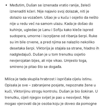
Međutim, Dušan se iznenada vratio ranije, želeći
iznenaditi kćeri. Nije najavio svoj dolazak, niti je
dolazio sa vozačem. Ušao je u kuću i osjetio da nešto
nije u redu već na samom ulazu. Kada je došao do
kuhinje, ugledao je Lanu i Sofiju kako kleče ispred
sudopera, umorne i iscrpljene od ribanja šerpi. Ruke
su im bile crvene, a pred njima se nalazilo nekoliko
desetaka šerpi. Viktorija je stajala sa strane, hladno ih
nadgledajući. Dušan je u tom trenutku osjetio
nevjerojatan bijes, ali nije vikao. Umjesto toga,
smireno je pitao što se događa.
Milica je tada skupila hrabrost i ispričala cijelu istinu.
Opisala je sve – zabranjene posjete, nepoznate žene u
kući, Viktorijinu strogu kontrolu. Dušan je bio šokiran. U
trenutku, cijeli njegov svijet je pao u nesvijest. Nije
mogao vjerovati da je osoba koju je doveo da pomogne