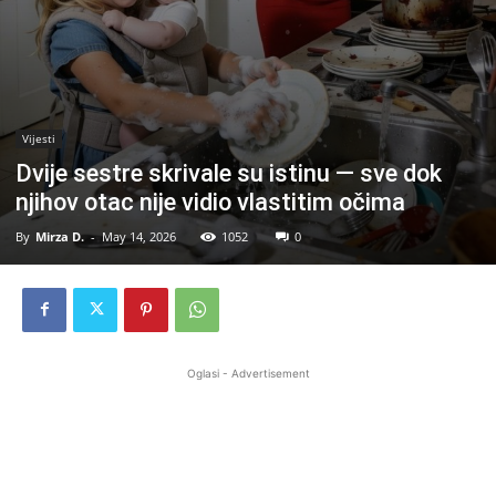
Vijesti
Dvije sestre skrivale su istinu — sve dok
njihov otac nije vidio vlastitim očima
By
Mirza D.
-
May 14, 2026
1052
0
Oglasi - Advertisement