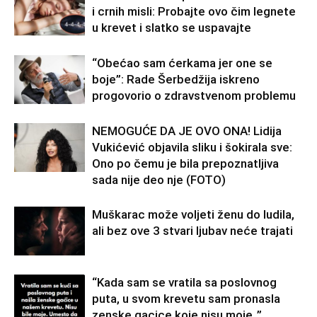
i crnih misli: Probajte ovo čim legnete
u krevet i slatko se uspavajte
“Obećao sam ćerkama jer one se
boje”: Rade Šerbedžija iskreno
progovorio o zdravstvenom problemu
NEMOGUĆE DA JE OVO ONA! Lidija
Vukićević objavila sliku i šokirala sve:
Ono po čemu je bila prepoznatljiva
sada nije deo nje (FOTO)
Muškarac može voljeti ženu do ludila,
ali bez ove 3 stvari ljubav neće trajati
“Kada sam se vratila sa poslovnog
puta, u svom krevetu sam pronasla
zenske gacice koje nisu moje..”