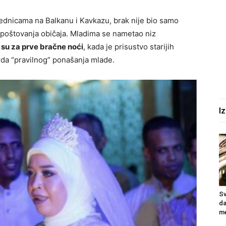
jednicama na Balkanu i Kavkazu, brak nije bio samo
 i poštovanja običaja. Mladima se nametao niz
 su za prve bračne noći
, kada je prisustvo starijih
vrda “pravilnog” ponašanja mlade.
I
Sv
da
me