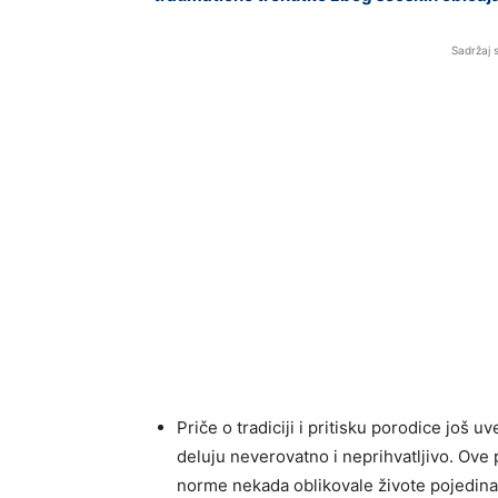
Sadržaj 
Priče o tradiciji i pritisku porodice još 
deluju neverovatno i neprihvatljivo. Ove 
norme nekada oblikovale živote pojedinac