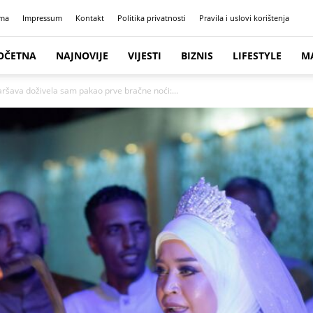
ma
Impressum
Kontakt
Politika privatnosti
Pravila i uslovi korištenja
OČETNA
NAJNOVIJE
VIJESTI
BIZNIS
LIFESTYLE
M
aršava doživela sam pakao prve bračne noći:...