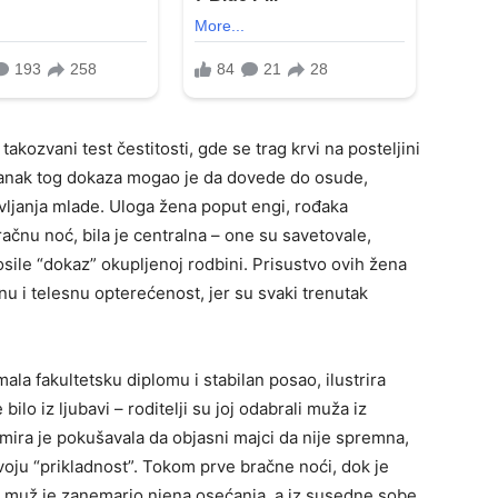
takozvani test čestitosti, gde se trag krvi na posteljini
tanak tog dokaza mogao je da dovede do osude,
stavljanja mlade. Uloga žena poput engi, rođaka
čnu noć, bila je centralna – one su savetovale,
sile “dokaz” okupljenoj rodbini. Prisustvo ovih žena
 i telesnu opterećenost, jer su svaki trenutak
ala fakultetsku diplomu i stabilan posao, ilustrira
ilo iz ljubavi – roditelji su joj odabrali muža iz
Elmira je pokušavala da objasni majci da nije spremna,
svoju “prikladnost”. Tokom prve bračne noći, dok je
n muž je zanemario njena osećanja, a iz susedne sobe