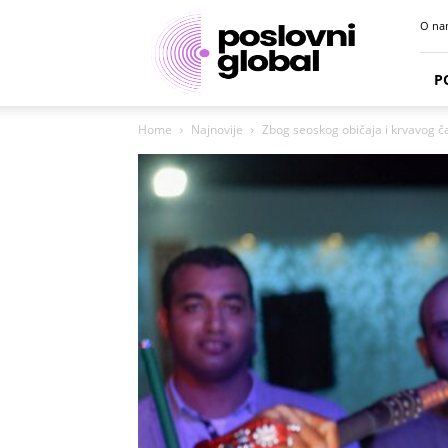
Poslovni
O na
portal
P
Home
Najnovije
Zbog seoskog običaja i krvavog č