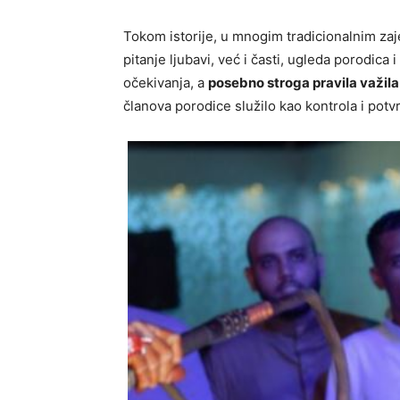
Tokom istorije, u mnogim tradicionalnim za
pitanje ljubavi, već i časti, ugleda porodica
očekivanja, a
posebno stroga pravila važila
članova porodice služilo kao kontrola i pot