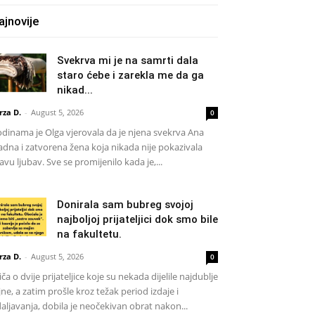
ajnovije
Svekrva mi je na samrti dala
staro ćebe i zarekla me da ga
nikad...
rza D.
-
August 5, 2026
0
dinama je Olga vjerovala da je njena svekrva Ana
adna i zatvorena žena koja nikada nije pokazivala
avu ljubav. Sve se promijenilo kada je,...
Donirala sam bubreg svojoj
najboljoj prijateljici dok smo bile
na fakultetu.
rza D.
-
August 5, 2026
0
iča o dvije prijateljice koje su nekada dijelile najdublje
jne, a zatim prošle kroz težak period izdaje i
aljavanja, dobila je neočekivan obrat nakon...