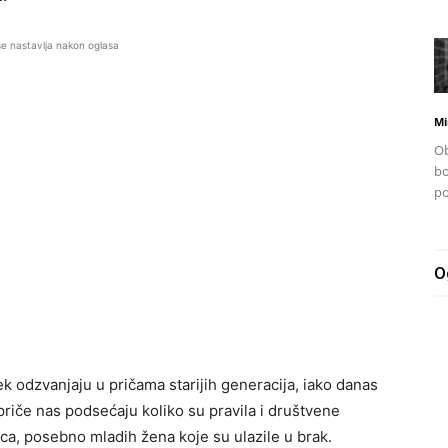
se nastavlja nakon oglasa
Mi
Ob
bo
po
O
uvek odzvanjaju u pričama starijih generacija, iako danas
priče nas podsećaju koliko su pravila i društvene
a, posebno mladih žena koje su ulazile u brak.