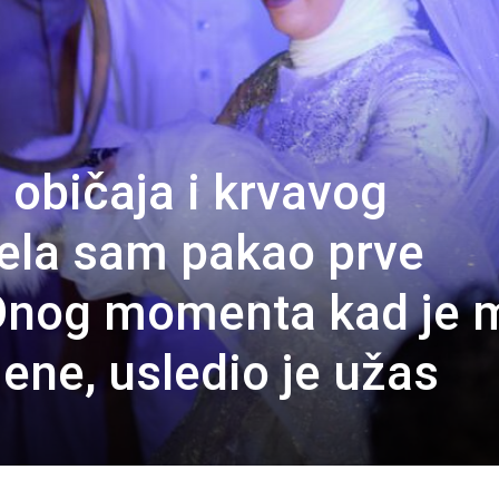
običaja i krvavog
ela sam pakao prve
 Onog momenta kad je 
ene, usledio je užas