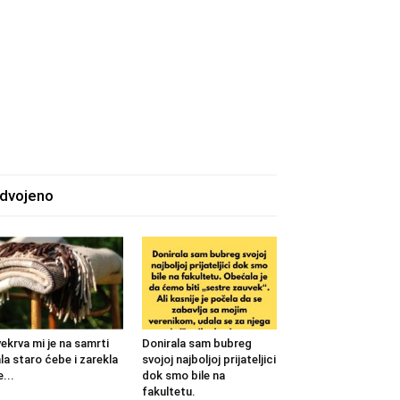
zdvojeno
ekrva mi je na samrti
Donirala sam bubreg
la staro ćebe i zarekla
svojoj najboljoj prijateljici
...
dok smo bile na
fakultetu.