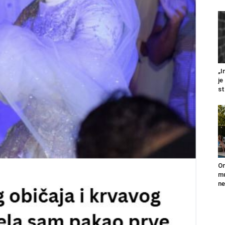
„I
je
st
On
mu
ne