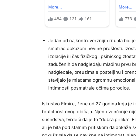
Jedan od najkontroverznijih rituala bio je 
smatrao dokazom nevine prošlosti. Izos
izolacije ili čak fizičkog i psihičkog zlo
zaduženih da nadgledaju mladinu prvu bra
nadgledale, preuzimale posteljinu i preno
stavljalo je mladama ogromnu emocionalnu
intimnosti posmatrale očima porodice.
Iskustvo Elmire, žene od 27 godina koja je im
brutalnost ovog običaja. Njeno venčanje nije b
susedstva, tvrdeći da je to “dobra prilika”. 
ali je bila pod stalnim pritiskom da dokaže 
pokušavala da se navikne na intimnost, nje