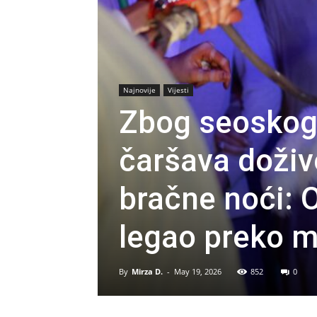
Najnovije
Vijesti
Zbog seoskog 
čaršava doživ
bračne noći:
legao preko m
By
Mirza D.
-
May 19, 2026
852
0