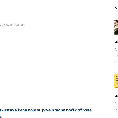
N
asi - Advertisement
Mi
Go
hl
pr
Mi
Pr
ta
kustava žena koje su prve bračne noći doživele
ud
.