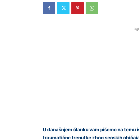
Ogl
U današnjem članku vam pišemo na temu is
traumatične trenutke zbog seoskih običaja