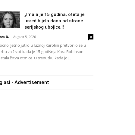
„Imala je 15 godina, oteta je
usred bijela dana od strane
serijskog ubojice.!!
rza D.
-
August 5, 2026
0
ično ljetno jutro u Južnoj Karolini pretvorilo se u
rbu za život kada je 15-godišnja Kara Robinson
stala žrtva otmice. U trenutku kada joj...
glasi - Advertisement