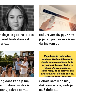
mala je 15 godina, oteta
Računi vam divljaju? Kriv
 usred bijela dana od
je jedan pogrešan klik na
rane...
daljinskom od...
og dana kada je moj
Sobala sam u bolnici,
ž poklonio motocikl
dok sam jecala, kada je
ćaku, otkrila sam...
muž došao...