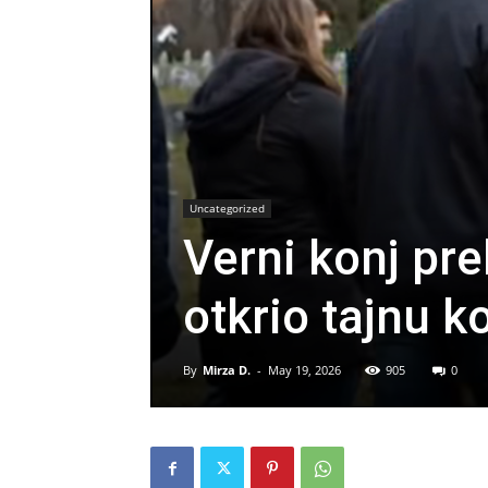
Uncategorized
Verni konj pr
otkrio tajnu ko
By
Mirza D.
-
May 19, 2026
905
0