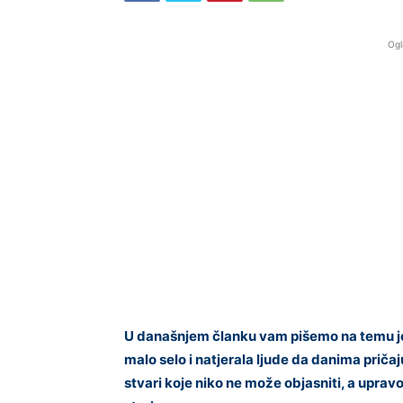
Ogl
U današnjem članku vam pišemo na temu jed
malo selo i natjerala ljude da danima prič
stvari koje niko ne može objasniti, a upravo j