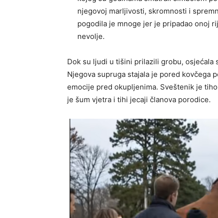
njegovoj marljivosti, skromnosti i spre
pogodila je mnoge jer je pripadao onoj rije
nevolje.
Dok su ljudi u tišini prilazili grobu, osjećal
Njegova supruga stajala je pored kovčega po
emocije pred okupljenima. Sveštenik je tiho 
je šum vjetra i tihi jecaji članova porodice.