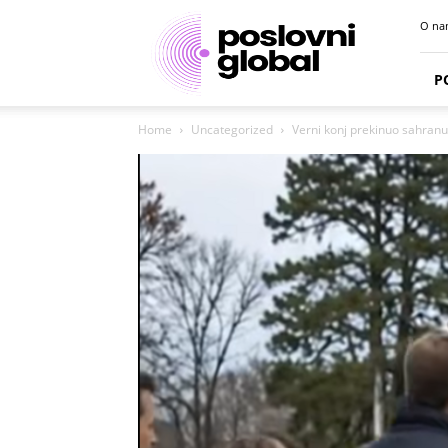
Poslovni
O na
portal
P
Home
Uncategorized
Verni konj prekinuo sahranu f