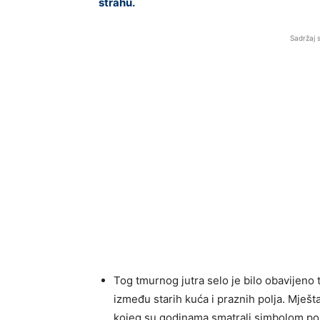
strahu.
Sadržaj 
Tog tmurnog jutra selo je bilo obavijeno 
između starih kuća i praznih polja. Mješta
kojeg su godinama smatrali simbolom pošte