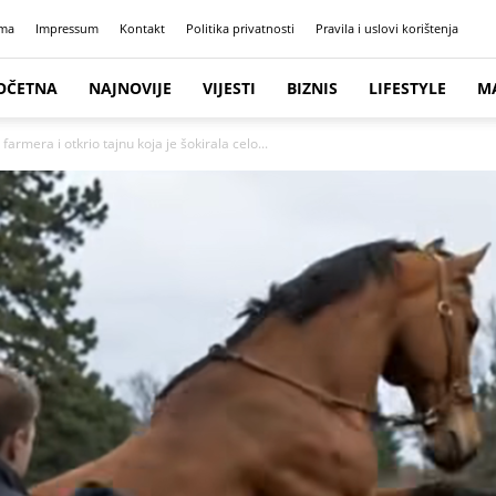
ma
Impressum
Kontakt
Politika privatnosti
Pravila i uslovi korištenja
OČETNA
NAJNOVIJE
VIJESTI
BIZNIS
LIFESTYLE
M
armera i otkrio tajnu koja je šokirala celo...