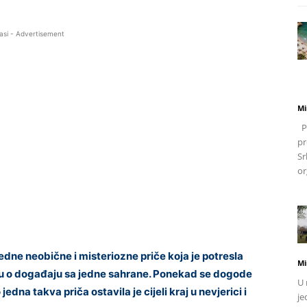
asi - Advertisement
Mi
Po
pr
Sr
or
ne neobične i misteriozne priče koja je potresla
Mi
aju o događaju sa jedne sahrane. Ponekad se dogode
U 
edna takva priča ostavila je cijeli kraj u nevjerici i
je