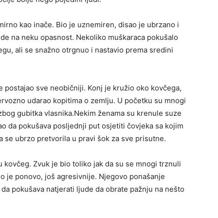
irno kao inače. Bio je uznemiren, disao je ubrzano i
jude na neku opasnost. Nekoliko muškaraca pokušalo
čegu, ali se snažno otrgnuo i nastavio prema sredini
je postajao sve neobičniji. Konj je kružio oko kovčega,
rvozno udarao kopitima o zemlju. U početku su mnogi
u zbog gubitka vlasnika.Nekim ženama su krenule suze
o da pokušava posljednji put osjetiti čovjeka sa kojim
ja se ubrzo pretvorila u pravi šok za sve prisutne.
kovčeg. Zvuk je bio toliko jak da su se mnogi trznuli
io je ponovo, još agresivnije. Njegovo ponašanje
ao da pokušava natjerati ljude da obrate pažnju na nešto