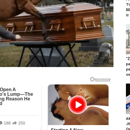
T
BE
iz
“Ž
pe
pe
ov
Ak
JM
Ov