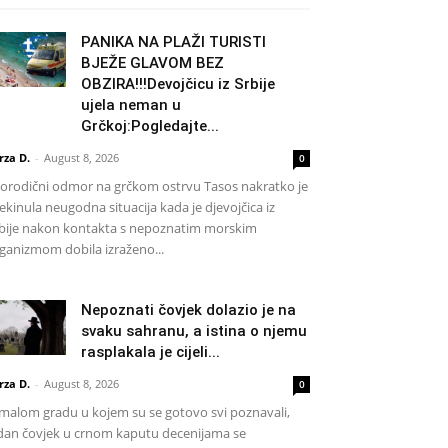
PANIKA NA PLAŽI TURISTI
BJEŽE GLAVOM BEZ
OBZIRA!!!Devojčicu iz Srbije
ujela neman u
Grčkoj:Pogledajte...
rza D.
-
August 8, 2026
0
rodični odmor na grčkom ostrvu Tasos nakratko je
ekinula neugodna situacija kada je djevojčica iz
bije nakon kontakta s nepoznatim morskim
ganizmom dobila izraženo...
Nepoznati čovjek dolazio je na
svaku sahranu, a istina o njemu
rasplakala je cijeli...
rza D.
-
August 8, 2026
0
malom gradu u kojem su se gotovo svi poznavali,
dan čovjek u crnom kaputu decenijama se