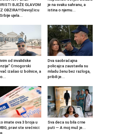
URISTI BJEŽE GLAVOM
je na svaku sahranu, a
Z OBZIRA!!!Devojčicu
istina o njemu...
 Srbije ujela...
ivim od invalidske
Dva saobraćajna
nzije” Crnogorski
policajca zaustavila su
vač izašao iz bolnice, a
mladu ženu bez razloga,
o...
pribili je...
o imate ova 3 broja u
Sva deca su bila crne
BG, pravi ste srećnici:
puti — A moj muž je...
e...