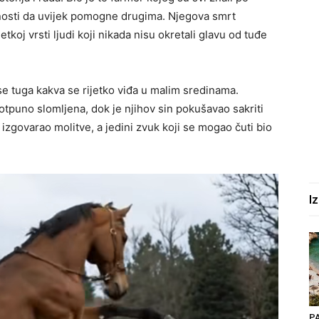
mnosti da uvijek pomogne drugima. Njegova smrt
tkoj vrsti ljudi koji nikada nisu okretali glavu od tuđe
a se tuga kakva se rijetko viđa u malim sredinama.
tpuno slomljena, dok je njihov sin pokušavao sakriti
izgovarao molitve, a jedini zvuk koji se mogao čuti bio
I
P