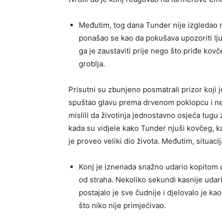
Međutim, tog dana Tunder nije izgledao m
ponašao se kao da pokušava upozoriti l
ga je zaustaviti prije nego što priđe kov
groblja.
Prisutni su zbunjeno posmatrali prizor koji 
spuštao glavu prema drvenom poklopcu i ne
mislili da životinja jednostavno osjeća tug
kada su vidjele kako Tunder njuši kovčeg, ka
je proveo veliki dio života. Međutim, situaci
Konj je iznenada snažno udario kopitom u 
od straha. Nekoliko sekundi kasnije udar
postajalo je sve čudnije i djelovalo je k
što niko nije primjećivao.