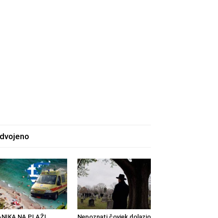
zdvojeno
ANIKA NA PLAŽI
Nepoznati čovjek dolazio