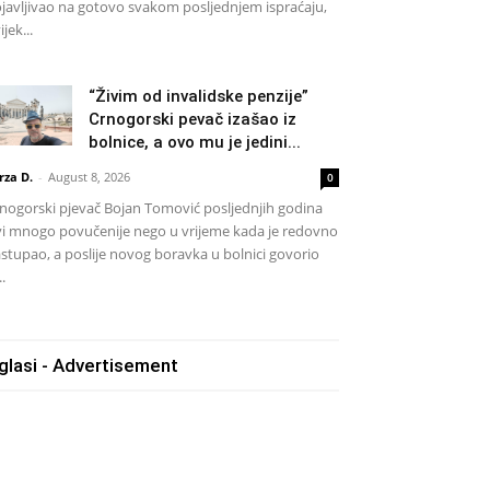
javljivao na gotovo svakom posljednjem ispraćaju,
ijek...
“Živim od invalidske penzije”
Crnogorski pevač izašao iz
bolnice, a ovo mu je jedini...
rza D.
-
August 8, 2026
0
nogorski pjevač Bojan Tomović posljednjih godina
vi mnogo povučenije nego u vrijeme kada je redovno
stupao, a poslije novog boravka u bolnici govorio
..
glasi - Advertisement