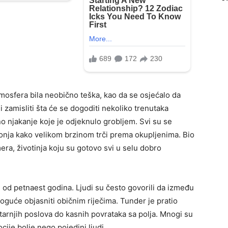
tmosfera bila neobično teška, kao da se osjećalo da
i zamisliti šta će se dogoditi nekoliko trenutaka
no njakanje koje je odjeknulo grobljem. Svi su se
onja kako velikom brzinom trči prema okupljenima. Bio
era, životinja koju su gotovo svi u selu dobro
e od petnaest godina. Ljudi su često govorili da između
oguće objasniti običnim riječima. Tunder je pratio
tarnjih poslova do kasnih povrataka sa polja. Mnogi su
cije bolje nego pojedini ljudi.