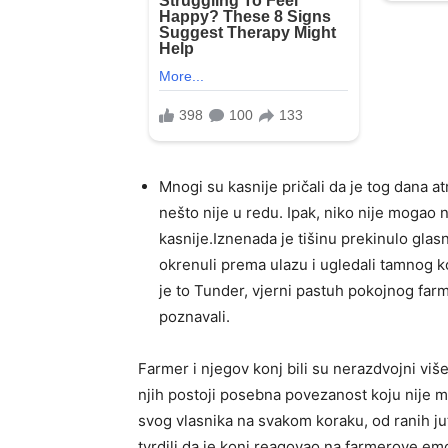
Mnogi su kasnije pričali da je tog dana a
nešto nije u redu. Ipak, niko nije mogao n
kasnije.Iznenada je tišinu prekinulo glas
okrenuli prema ulazu i ugledali tamnog k
je to Tunder, vjerni pastuh pokojnog farm
poznavali.
Farmer i njegov konj bili su nerazdvojni viš
njih postoji posebna povezanost koju nije m
svog vlasnika na svakom koraku, od ranih ju
tvrdili da je konj reagovao na farmerove emo