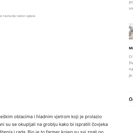
po
uv
se nastavlja nakon oglasa
Mi
Cr
ži
na
je.
O
teškim oblacima i hladnim vjetrom koji je prolazio
ni su se okupljali na groblju kako bi ispratili čovjeka
nja i rada. Bio je to farmer kojeg su svi znali po