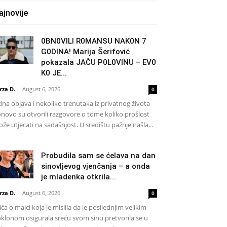
ajnovije
0BN0VlLl R0MANSU NAK0N 7
G0DlNA! Marija Šerifović
pokazala JAČU P0L0VINU – EV0
K0 JE...
rza D.
-
August 6, 2026
0
dna objava i nekoliko trenutaka iz privatnog života
novo su otvorili razgovore o tome koliko prošlost
že utjecati na sadašnjost. U središtu pažnje našla...
Probudila sam se ćelava na dan
sinovljevog vjenčanja – a onda
je mladenka otkrila...
rza D.
-
August 6, 2026
0
iča o majci koja je mislila da je posljednjim velikim
klonom osigurala sreću svom sinu pretvorila se u