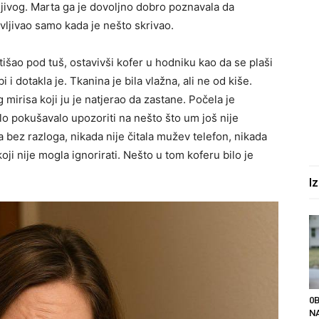
rljivog. Marta ga je dovoljno dobro poznavala da
avljivao samo kada je nešto skrivao.
 otišao pod tuš, ostavivši kofer u hodniku kao da se plaši
 i dotakla je. Tkanina je bila vlažna, ali ne od kiše.
mirisa koji ju je natjerao da zastane. Počela je
jelo pokušavalo upozoriti na nešto što um još nije
a bez razloga, nikada nije čitala mužev telefon, nikada
koji nije mogla ignorirati. Nešto u tom koferu bilo je
I
0
NA