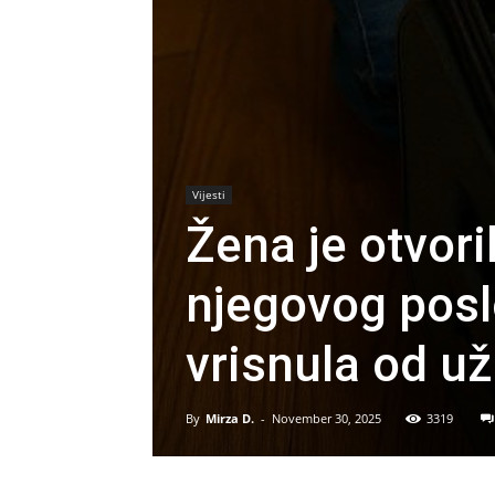
Vijesti
Žena je otvor
njegovog posl
vrisnula od u
By
Mirza D.
-
November 30, 2025
3319