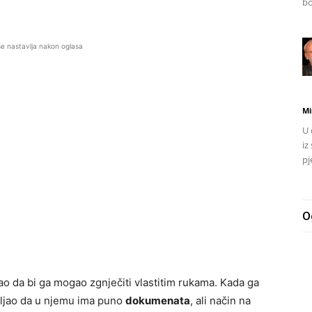
bo
se nastavlja nakon oglasa
Mi
U 
iz
pj
O
 kao da bi ga mogao zgnječiti vlastitim rukama. Kada ga
rmljao da u njemu ima puno
dokumenata
, ali način na