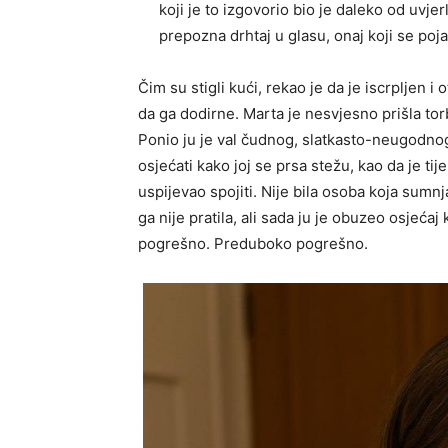
koji je to izgovorio bio je daleko od uvje
prepozna drhtaj u glasu, onaj koji se poj
Čim su stigli kući, rekao je da je iscrpljen i
da ga dodirne. Marta je nesvjesno prišla torbi
Ponio ju je val čudnog, slatkasto-neugodnog 
osjećati kako joj se prsa stežu, kao da je ti
uspijevao spojiti. Nije bila osoba koja sumnj
ga nije pratila, ali sada ju je obuzeo osjećaj 
pogrešno. Preduboko pogrešno.