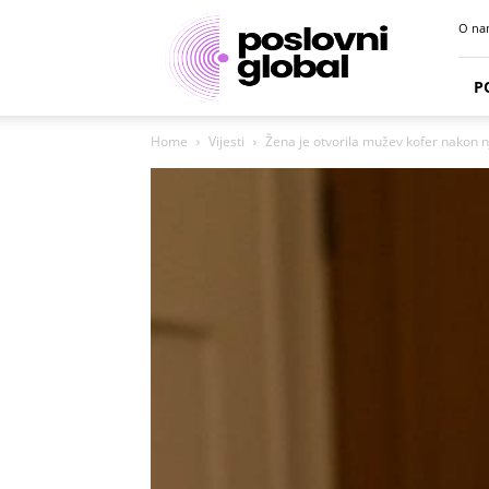
Poslovni
O na
portal
P
Home
Vijesti
Žena je otvorila mužev kofer nakon n