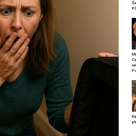
Še
P0
Mr
Ce
se
Po
Ka
pl