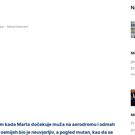
N
asi - Advertisement
Mi
Je
po
mo
Mi
Pr
kom kada Marta dočekuje muža na aerodromu i odmah
po
 osmijeh bio je neuvjerljiv, a pogled mutan, kao da se