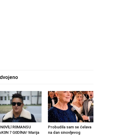
zdvojeno
BN0VlLl R0MANSU
Probudila sam se ćelava
K0N 7 G0DlNA! Marija
na dan sinovljevog