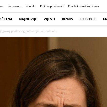
ma
Impressum
Kontakt
Politika privatnosti
Pravila i uslovi korištenja
OČETNA
NAJNOVIJE
VIJESTI
BIZNIS
LIFESTYLE
M
jegovog poslovnog putovanja i vrisnula od...