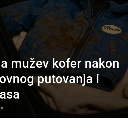
ila mužev kofer nakon
ovnog putovanja i
žasa
0