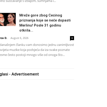
lno suočavanje s izdajom, sumnjama i...
Mreže gore zbog Cecinog
priznanja koje se neće dopasti
Merlinu! Posle 31 godinu
otkrila...
rza D.
-
August 6, 2026
0
današnjem članku vam donosimo jednu zanimljivost
 svijeta muzike koja podsjeća da iza svake poznate
esme često postoji mnogo više od onoga što...
glasi - Advertisement