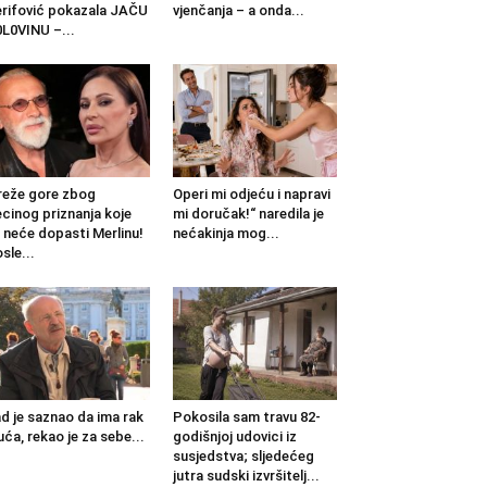
rifović pokazala JAČU
vjenčanja – a onda...
L0VINU –...
eže gore zbog
Operi mi odjeću i napravi
cinog priznanja koje
mi doručak!“ naredila je
 neće dopasti Merlinu!
nećakinja mog...
sle...
d je saznao da ima rak
Pokosila sam travu 82-
uća, rekao je za sebe...
godišnjoj udovici iz
susjedstva; sljedećeg
jutra sudski izvršitelj...