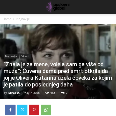
Home
Najnovije
Najnovije
Vijesti
“Znala je za mene, volela sam ga više od
muža”: Čuvena dama pred smrt otkrila da
joj je Olivera Katarina uzela čoveka za kojim
je patila do poslednjeg daha
By
Mirza D.
-
May 7, 2026
452
0