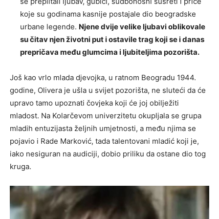
se preplitali ljubav, gubici, sudbonosni susreti i priče
koje su godinama kasnije postajale dio beogradske
urbane legende.
Njene dvije velike ljubavi oblikovale
su čitav njen životni put i ostavile trag koji se i danas
prepričava među glumcima i ljubiteljima pozorišta.
Još kao vrlo mlada djevojka, u ratnom Beogradu 1944.
godine, Olivera je ušla u svijet pozorišta, ne sluteći da će
upravo tamo upoznati čovjeka koji će joj obilježiti
mladost. Na Kolarčevom univerzitetu okupljala se grupa
mladih entuzijasta željnih umjetnosti, a među njima se
pojavio i Rade Marković, tada talentovani mladić koji je,
iako nesiguran na audiciji, dobio priliku da ostane dio tog
kruga.