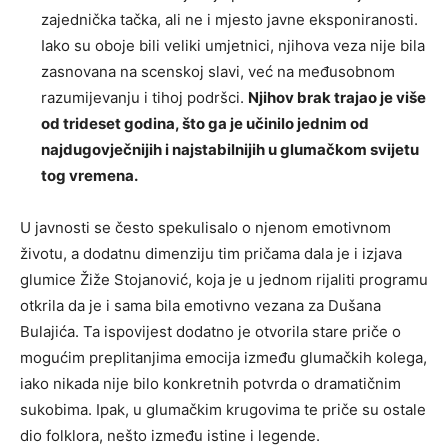
zajednička tačka, ali ne i mjesto javne eksponiranosti.
Iako su oboje bili veliki umjetnici, njihova veza nije bila
zasnovana na scenskoj slavi, već na međusobnom
razumijevanju i tihoj podršci.
Njihov brak trajao je više
od trideset godina, što ga je učinilo jednim od
najdugovječnijih i najstabilnijih u glumačkom svijetu
tog vremena.
U javnosti se često spekulisalo o njenom emotivnom
životu, a dodatnu dimenziju tim pričama dala je i izjava
glumice Žiže Stojanović, koja je u jednom rijaliti programu
otkrila da je i sama bila emotivno vezana za Dušana
Bulajića. Ta ispovijest dodatno je otvorila stare priče o
mogućim preplitanjima emocija između glumačkih kolega,
iako nikada nije bilo konkretnih potvrda o dramatičnim
sukobima. Ipak, u glumačkim krugovima te priče su ostale
dio folklora, nešto između istine i legende.