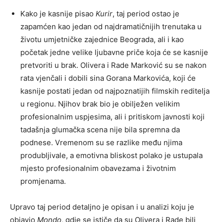
Kako je kasnije pisao
Kurir
, taj period ostao je
zapamćen kao jedan od najdramatičnijih trenutaka u
životu umjetničke zajednice Beograda, ali i kao
početak jedne velike ljubavne priče koja će se kasnije
pretvoriti u brak. Olivera i Rade Marković su se nakon
rata vjenčali i dobili sina Gorana Markovića, koji će
kasnije postati jedan od najpoznatijih filmskih reditelja
u regionu. Njihov brak bio je obilježen velikim
profesionalnim uspjesima, ali i pritiskom javnosti koji
tadašnja glumačka scena nije bila spremna da
podnese. Vremenom su se razlike među njima
produbljivale, a emotivna bliskost polako je ustupala
mjesto profesionalnim obavezama i životnim
promjenama.
Upravo taj period detaljno je opisan i u analizi koju je
objavio
Mondo
, gdje se ističe da su Olivera i Rade bili