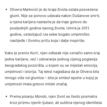
Olivera Marković je do kraja života ostala posvećena
glumi. Nije se ponovo udavala nakon Dušanove smrti,
a njena karijera nastavila je da traje gotovo do
posljednjih godina njenog života. Umrla je 2011.
godine, ostavljajući iza sebe bogato umjetničko
naslijeđe i životnu priču koja i dalje inspiriše.
Kako je prenio
Kurir
, njen odlazak nije označio samo kraj
jedne karijere, već i zatvaranje jednog cijelog poglavlja
beogradskog pozorišta, u kojem su se miješali emocija,
umjetnost i istorija. Taj tekst naglašava da je Olivera bila
mnogo više od glumice – bila je simbol epohe u kojoj je
umjetnost imala gotovo mitski značaj.
Prema pisanju
Mondo
, njen život se često posmatra
kroz prizmu njenih ljubavi, ali suština njenog identiteta