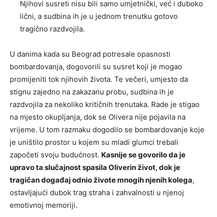
Njihovi susreti nisu bili samo umjetnički, već i duboko
lični, a sudbina ih je u jednom trenutku gotovo
tragično razdvojila.
U danima kada su Beograd potresale opasnosti
bombardovanja, dogovorili su susret koji je mogao
promijeniti tok njihovih života. Te večeri, umjesto da
stignu zajedno na zakazanu probu, sudbina ih je
razdvojila za nekoliko kritičnih trenutaka. Rade je stigao
na mjesto okupljanja, dok se Olivera nije pojavila na
vrijeme. U tom razmaku dogodilo se bombardovanje koje
je uništilo prostor u kojem su mladi glumci trebali
započeti svoju budućnost.
Kasnije se govorilo da je
upravo ta slučajnost spasila Oliverin život, dok je
tragičan događaj odnio živote mnogih njenih kolega
,
ostavljajući dubok trag straha i zahvalnosti u njenoj
emotivnoj memoriji.