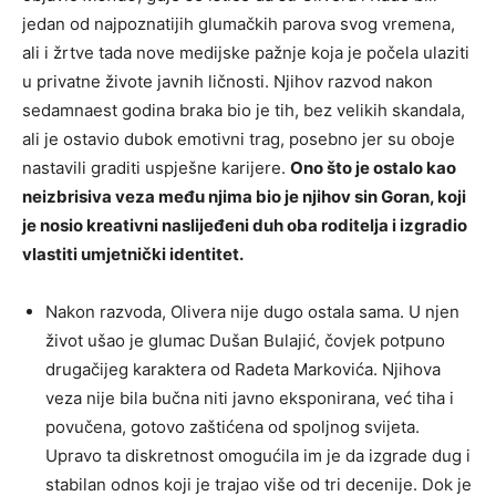
jedan od najpoznatijih glumačkih parova svog vremena,
ali i žrtve tada nove medijske pažnje koja je počela ulaziti
u privatne živote javnih ličnosti. Njihov razvod nakon
sedamnaest godina braka bio je tih, bez velikih skandala,
ali je ostavio dubok emotivni trag, posebno jer su oboje
nastavili graditi uspješne karijere.
Ono što je ostalo kao
neizbrisiva veza među njima bio je njihov sin Goran, koji
je nosio kreativni naslijeđeni duh oba roditelja i izgradio
vlastiti umjetnički identitet.
Nakon razvoda, Olivera nije dugo ostala sama. U njen
život ušao je glumac Dušan Bulajić, čovjek potpuno
drugačijeg karaktera od Radeta Markovića. Njihova
veza nije bila bučna niti javno eksponirana, već tiha i
povučena, gotovo zaštićena od spoljnog svijeta.
Upravo ta diskretnost omogućila im je da izgrade dug i
stabilan odnos koji je trajao više od tri decenije. Dok je