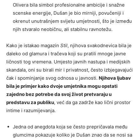
Olivera bila simbol profesionalne ambicije i snažne
scenske energije, Dušan je bio mirniji, povučeniji i
okrenut unutrašnjem svijetu umjetnosti, što je između
njih stvaralo neobičnu, ali stabilnu ravnotežu.
Kako je istakao magazin
Stil
, njihova svakodnevica bila je
daleko od glamura i tračeva koji su pratili mnoge javne
ličnosti tog vremena. Umjesto javnih nastupa i medijskih
skandala, oni su birali mir i privatnost, često izbjegavajući
čak i spominjanje svog odnosa u javnosti.
Njihova ljubav
bila je primjer kako dvoje umjetnika mogu opstati
zajedno bez potrebe da svoj život pretvaraju u
predstavu za publiku
, već da ga zadrže kao lični prostor
intime i razumijevanja.
Jedna od anegdota koja se često prepričavala među
glumcima pokazuje koliko je Dušan znao da se nosi sa