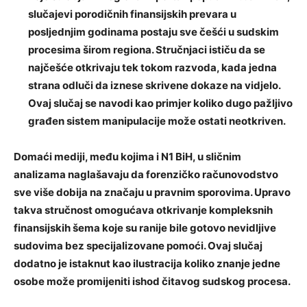
slučajevi porodičnih finansijskih prevara u
posljednjim godinama postaju sve češći u sudskim
procesima širom regiona. Stručnjaci ističu da se
najčešće otkrivaju tek tokom razvoda, kada jedna
strana odluči da iznese skrivene dokaze na vidjelo.
Ovaj slučaj se navodi kao primjer koliko dugo pažljivo
građen sistem manipulacije može ostati neotkriven.
Domaći mediji, među kojima i N1 BiH, u sličnim
analizama naglašavaju da forenzičko računovodstvo
sve više dobija na značaju u pravnim sporovima. Upravo
takva stručnost omogućava otkrivanje kompleksnih
finansijskih šema koje su ranije bile gotovo nevidljive
sudovima bez specijalizovane pomoći. Ovaj slučaj
dodatno je istaknut kao ilustracija koliko znanje jedne
osobe može promijeniti ishod čitavog sudskog procesa.