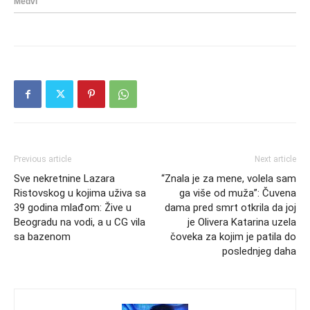
Previous article
Next article
Sve nekretnine Lazara
“Znala je za mene, volela sam
Ristovskog u kojima uživa sa
ga više od muža”: Čuvena
39 godina mlađom: Žive u
dama pred smrt otkrila da joj
Beogradu na vodi, a u CG vila
je Olivera Katarina uzela
sa bazenom
čoveka za kojim je patila do
poslednjeg daha