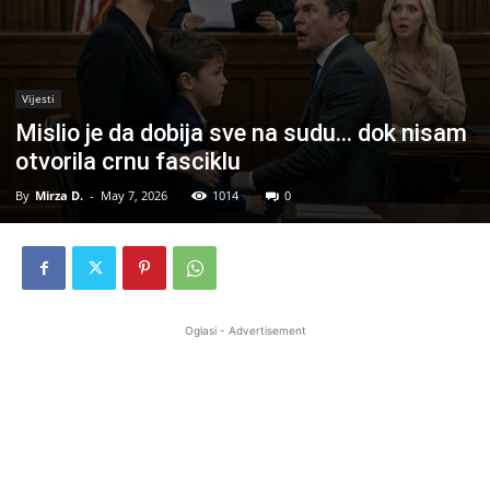
Vijesti
Mislio je da dobija sve na sudu… dok nisam
otvorila crnu fasciklu
By
Mirza D.
-
May 7, 2026
1014
0
Oglasi - Advertisement