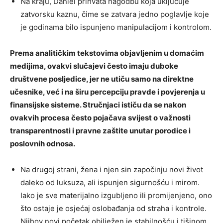
Na kraju, Daniel prihvata nagodbu koja uključuje
zatvorsku kaznu, čime se zatvara jedno poglavlje koje
je godinama bilo ispunjeno manipulacijom i kontrolom.
Prema analitičkim tekstovima objavljenim u domaćim
medijima, ovakvi slučajevi često imaju duboke
društvene posljedice, jer ne utiču samo na direktne
učesnike, već i na širu percepciju pravde i povjerenja u
finansijske sisteme. Stručnjaci ističu da se nakon
ovakvih procesa često pojačava svijest o važnosti
transparentnosti i pravne zaštite unutar porodice i
poslovnih odnosa.
Na drugoj strani, žena i njen sin započinju novi život
daleko od luksuza, ali ispunjen sigurnošću i mirom.
Iako je sve materijalno izgubljeno ili promijenjeno, ono
što ostaje je osjećaj oslobađanja od straha i kontrole.
Njihov novi početak obilježen je stabilnošću i tišinom