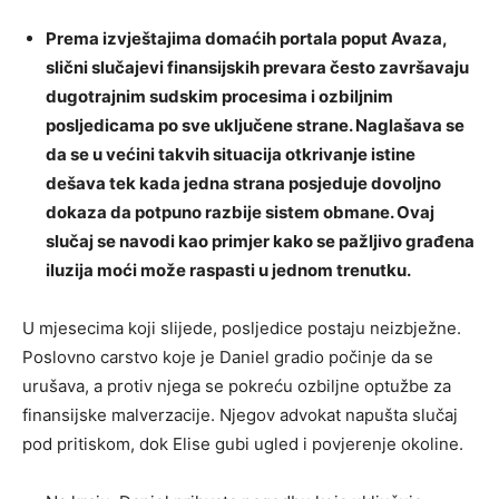
Prema izvještajima domaćih portala poput Avaza,
slični slučajevi finansijskih prevara često završavaju
dugotrajnim sudskim procesima i ozbiljnim
posljedicama po sve uključene strane. Naglašava se
da se u većini takvih situacija otkrivanje istine
dešava tek kada jedna strana posjeduje dovoljno
dokaza da potpuno razbije sistem obmane. Ovaj
slučaj se navodi kao primjer kako se pažljivo građena
iluzija moći može raspasti u jednom trenutku.
U mjesecima koji slijede, posljedice postaju neizbježne.
Poslovno carstvo koje je Daniel gradio počinje da se
urušava, a protiv njega se pokreću ozbiljne optužbe za
finansijske malverzacije. Njegov advokat napušta slučaj
pod pritiskom, dok Elise gubi ugled i povjerenje okoline.