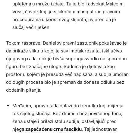
upletena u mrežu izdaje. Tu je bio i advokat Malcolm
Voss, čovjek koji je s lakoćom manipulirao pravnim
procedurama u korist svog klijenta, uvjeren da je
slučaj već riješen.
Tokom rasprave, Danielov pravni zastupnik pokušavao je
da prikaže sliku u kojoj je sav imetak rezultat isključivo
njegovog rada, dok je bivšu suprugu svodio na sporednu
figuru bez značajne uloge. Sudnica je djelovala kao
prostor u kojem je presuda već napisana, a sudija umoran
od dugih procesa bio je spreman da donese odluku bez
dodatnih pitanja.
Međutim, upravo tada dolazi do trenutka koji mijenja
tok cijelog slučaja. Bez drame i bez povišenog tona,
žena ustaje i prilazi stolu sudije, ostavljajući pred
njega
zapečaćenu crnu fasciklu
. Taj jednostavan