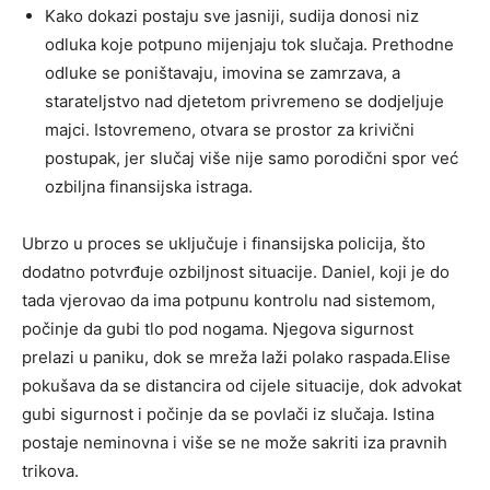
Kako dokazi postaju sve jasniji, sudija donosi niz
odluka koje potpuno mijenjaju tok slučaja. Prethodne
odluke se poništavaju, imovina se zamrzava, a
starateljstvo nad djetetom privremeno se dodjeljuje
majci. Istovremeno, otvara se prostor za krivični
postupak, jer slučaj više nije samo porodični spor već
ozbiljna finansijska istraga.
Ubrzo u proces se uključuje i finansijska policija, što
dodatno potvrđuje ozbiljnost situacije. Daniel, koji je do
tada vjerovao da ima potpunu kontrolu nad sistemom,
počinje da gubi tlo pod nogama. Njegova sigurnost
prelazi u paniku, dok se mreža laži polako raspada.Elise
pokušava da se distancira od cijele situacije, dok advokat
gubi sigurnost i počinje da se povlači iz slučaja. Istina
postaje neminovna i više se ne može sakriti iza pravnih
trikova.