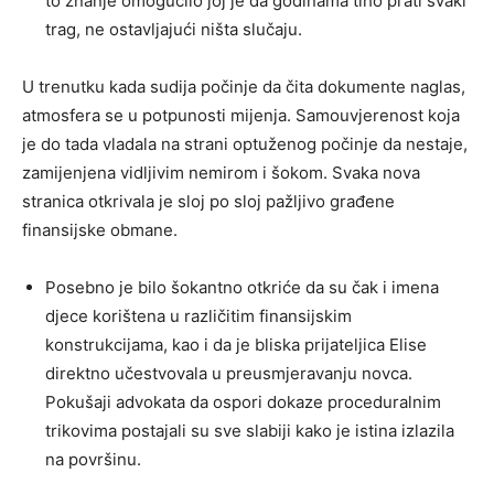
to znanje omogućilo joj je da godinama tiho prati svaki
trag, ne ostavljajući ništa slučaju.
U trenutku kada sudija počinje da čita dokumente naglas,
atmosfera se u potpunosti mijenja. Samouvjerenost koja
je do tada vladala na strani optuženog počinje da nestaje,
zamijenjena vidljivim nemirom i šokom. Svaka nova
stranica otkrivala je sloj po sloj pažljivo građene
finansijske obmane.
Posebno je bilo šokantno otkriće da su čak i imena
djece korištena u različitim finansijskim
konstrukcijama, kao i da je bliska prijateljica Elise
direktno učestvovala u preusmjeravanju novca.
Pokušaji advokata da ospori dokaze proceduralnim
trikovima postajali su sve slabiji kako je istina izlazila
na površinu.