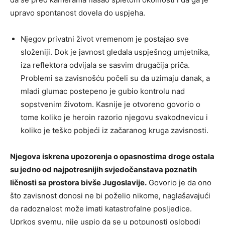
upravo spontanost dovela do uspjeha.
Njegov privatni život vremenom je postajao sve
složeniji. Dok je javnost gledala uspješnog umjetnika,
iza reflektora odvijala se sasvim drugačija priča.
Problemi sa zavisnošću počeli su da uzimaju danak, a
mladi glumac postepeno je gubio kontrolu nad
sopstvenim životom. Kasnije je otvoreno govorio o
tome koliko je heroin razorio njegovu svakodnevicu i
koliko je teško pobjeći iz začaranog kruga zavisnosti.
Njegova iskrena upozorenja o opasnostima droge ostala
su jedno od najpotresnijih svjedočanstava poznatih
ličnosti sa prostora bivše Jugoslavije.
Govorio je da ono
što zavisnost donosi ne bi poželio nikome, naglašavajući
da radoznalost može imati katastrofalne posljedice.
Uprkos svemu, nije uspio da se u potpunosti oslobodi