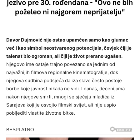
Davor Dujmović nije ostao upamćen samo kao glumac
već i kao simbol neostvarenog potencijala, čovjek čiji je
talenat bio ogroman, ali čiji je život prerano ugašen.
Njegovo ime ostaje trajno povezano sa jednim od
najvažnijih filmova regionalne kinematografije, dok
njegova sudbina podsjeća da iza slave često postoje
borbe koje javnost nikada ne vidi. I danas, decenijama
nakon njegove smrti, mnogi se sjećaju mladića iz
Sarajeva koji je osvojio filmski svijet, ali nije uspio
pobijediti vlastite životne bitke.