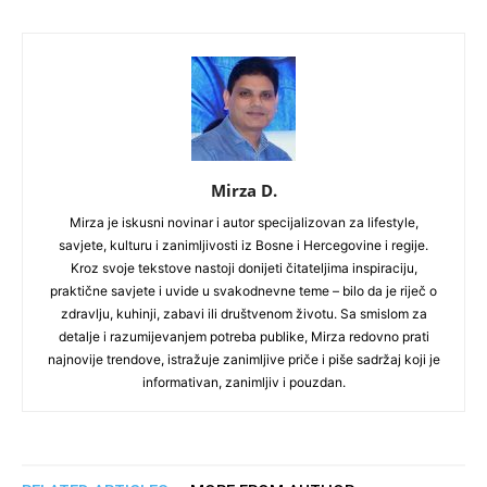
Mirza D.
Mirza je iskusni novinar i autor specijalizovan za lifestyle,
savjete, kulturu i zanimljivosti iz Bosne i Hercegovine i regije.
Kroz svoje tekstove nastoji donijeti čitateljima inspiraciju,
praktične savjete i uvide u svakodnevne teme – bilo da je riječ o
zdravlju, kuhinji, zabavi ili društvenom životu. Sa smislom za
detalje i razumijevanjem potreba publike, Mirza redovno prati
najnovije trendove, istražuje zanimljive priče i piše sadržaj koji je
informativan, zanimljiv i pouzdan.