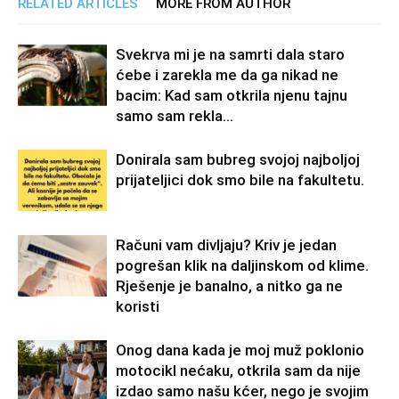
RELATED ARTICLES
MORE FROM AUTHOR
Svekrva mi je na samrti dala staro
ćebe i zarekla me da ga nikad ne
bacim: Kad sam otkrila njenu tajnu
samo sam rekla...
Donirala sam bubreg svojoj najboljoj
prijateljici dok smo bile na fakultetu.
Računi vam divljaju? Kriv je jedan
pogrešan klik na daljinskom od klime.
Rješenje je banalno, a nitko ga ne
koristi
Onog dana kada je moj muž poklonio
motocikl nećaku, otkrila sam da nije
izdao samo našu kćer, nego je svojim