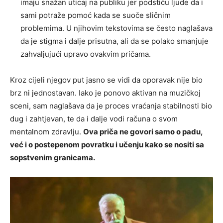
imaju snažan uticaj na publiku jer podstiču ljude da i
sami potraže pomoć kada se suoče sličnim
problemima. U njihovim tekstovima se često naglašava
da je stigma i dalje prisutna, ali da se polako smanjuje
zahvaljujući upravo ovakvim pričama.
Kroz cijeli njegov put jasno se vidi da oporavak nije bio
brz ni jednostavan. Iako je ponovo aktivan na muzičkoj
sceni, sam naglašava da je proces vraćanja stabilnosti bio
dug i zahtjevan, te da i dalje vodi računa o svom
mentalnom zdravlju.
Ova priča ne govori samo o padu,
već i o postepenom povratku i učenju kako se nositi sa
sopstvenim granicama.