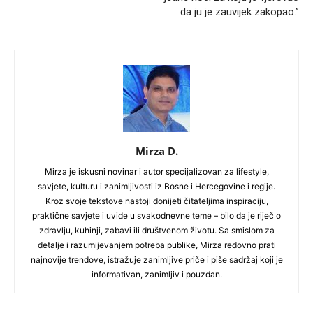
da ju je zauvijek zakopao.”
Mirza D.
Mirza je iskusni novinar i autor specijalizovan za lifestyle,
savjete, kulturu i zanimljivosti iz Bosne i Hercegovine i regije.
Kroz svoje tekstove nastoji donijeti čitateljima inspiraciju,
praktične savjete i uvide u svakodnevne teme – bilo da je riječ o
zdravlju, kuhinji, zabavi ili društvenom životu. Sa smislom za
detalje i razumijevanjem potreba publike, Mirza redovno prati
najnovije trendove, istražuje zanimljive priče i piše sadržaj koji je
informativan, zanimljiv i pouzdan.