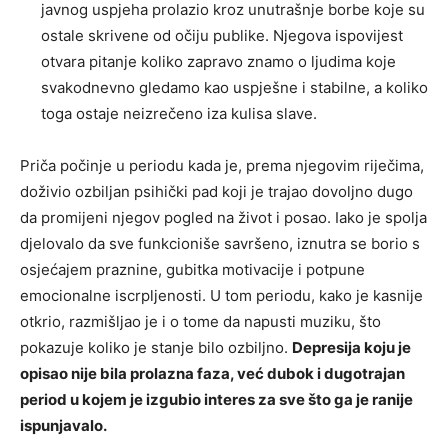
javnog uspjeha prolazio kroz unutrašnje borbe koje su
ostale skrivene od očiju publike. Njegova ispovijest
otvara pitanje koliko zapravo znamo o ljudima koje
svakodnevno gledamo kao uspješne i stabilne, a koliko
toga ostaje neizrečeno iza kulisa slave.
Priča počinje u periodu kada je, prema njegovim riječima,
doživio ozbiljan psihički pad koji je trajao dovoljno dugo
da promijeni njegov pogled na život i posao. Iako je spolja
djelovalo da sve funkcioniše savršeno, iznutra se borio s
osjećajem praznine, gubitka motivacije i potpune
emocionalne iscrpljenosti. U tom periodu, kako je kasnije
otkrio, razmišljao je i o tome da napusti muziku, što
pokazuje koliko je stanje bilo ozbiljno.
Depresija koju je
opisao nije bila prolazna faza, već dubok i dugotrajan
period u kojem je izgubio interes za sve što ga je ranije
ispunjavalo.