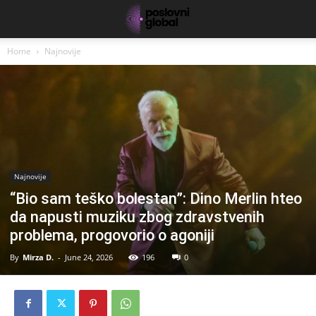
Home
Najnovije
Najnovije
“Bio sam teško bolestan”: Dino Merlin hteo
da napusti muziku zbog zdravstvenih
problema, progovorio o agoniji
By
Mirza D.
-
June 24, 2026
196
0