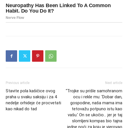
Previous article
Next article
Stavite pola kašičice ovog
“Trojke su prišle samohranom
praha u svaku saksiju i za 4
ocu i rekle mu: ‘Dobar dan,
nedelje orhideje će procvetati
gospodine, naša mama ima
kao nikad do tad
tetovažu potpuno istu kao
vašu.’ On se ukočio… jer je taj
slomljeni kompas bio tajna
jedne noći za koju je vjerovao