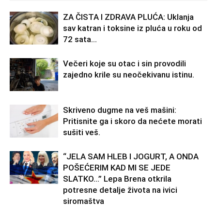
ZA ČISTA I ZDRAVA PLUĆA: Uklanja
sav katran i toksine iz pluća u roku od
72 sata…
Večeri koje su otac i sin provodili
zajedno krile su neočekivanu istinu.
Skriveno dugme na veš mašini:
Pritisnite ga i skoro da nećete morati
sušiti veš.
“JELA SAM HLEB I JOGURT, A ONDA
POŠEĆERIM KAD MI SE JEDE
SLATKO…” Lepa Brena otkrila
potresne detalje života na ivici
siromaštva