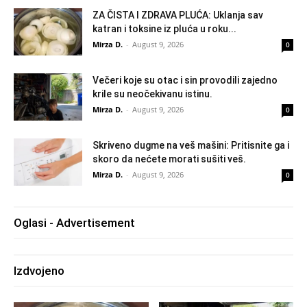
ZA ČISTA I ZDRAVA PLUĆA: Uklanja sav
katran i toksine iz pluća u roku...
Mirza D.
-
August 9, 2026
0
Večeri koje su otac i sin provodili zajedno
krile su neočekivanu istinu.
Mirza D.
-
August 9, 2026
0
Skriveno dugme na veš mašini: Pritisnite ga i
skoro da nećete morati sušiti veš.
Mirza D.
-
August 9, 2026
0
Oglasi - Advertisement
Izdvojeno