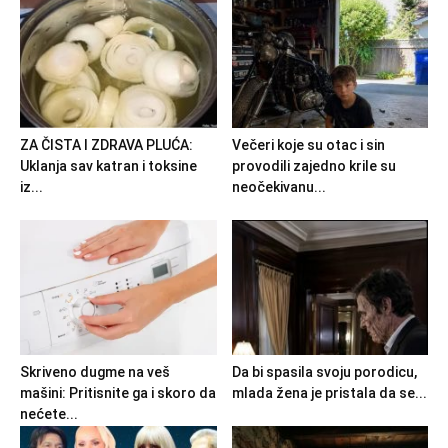
ZA ČISTA I ZDRAVA PLUĆA:
Večeri koje su otac i sin
Uklanja sav katran i toksine
provodili zajedno krile su
iz...
neočekivanu...
Skriveno dugme na veš
Da bi spasila svoju porodicu,
mašini: Pritisnite ga i skoro da
mlada žena je pristala da se...
nećete...