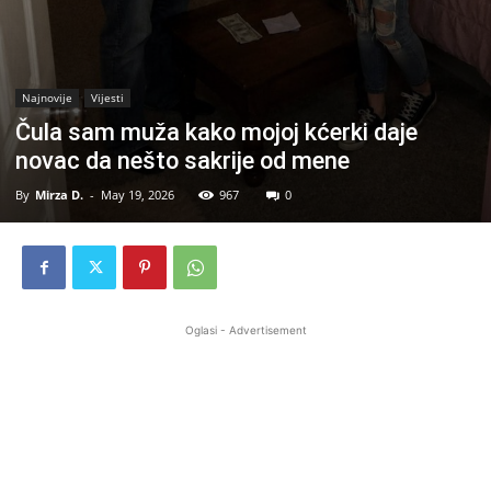
Najnovije
Vijesti
Čula sam muža kako mojoj kćerki daje
novac da nešto sakrije od mene
By
Mirza D.
-
May 19, 2026
967
0
Oglasi - Advertisement