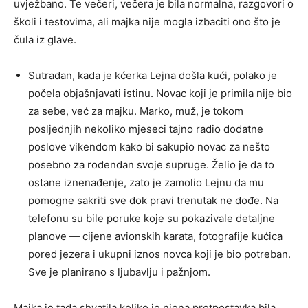
uvježbano. Te večeri, večera je bila normalna, razgovori o
školi i testovima, ali majka nije mogla izbaciti ono što je
čula iz glave.
Sutradan, kada je kćerka Lejna došla kući, polako je
počela objašnjavati istinu. Novac koji je primila nije bio
za sebe, već za majku. Marko, muž, je tokom
posljednjih nekoliko mjeseci tajno radio dodatne
poslove vikendom kako bi sakupio novac za nešto
posebno za rođendan svoje supruge. Želio je da to
ostane iznenađenje, zato je zamolio Lejnu da mu
pomogne sakriti sve dok pravi trenutak ne dođe. Na
telefonu su bile poruke koje su pokazivale detaljne
planove — cijene avionskih karata, fotografije kućica
pored jezera i ukupni iznos novca koji je bio potreban.
Sve je planirano s ljubavlju i pažnjom.
Majka je tada shvatila koliko je njena pretpostavka bila