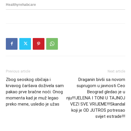
Previous article
Next article
Zbog seoskog običaja i
Draganin bivši sa novom
krvavog čaršava doživela sam
suprugom u javnosti Ceo
pakao prve bračne noći: Onog
Beograd gledao je u
momenta kad je muž legao
nju!!!JELENA I TONI U TAJNOJ
preko mene, usledio je užas
VEZI SVE VRIJEME!!!Skandal
koji je OD JUTROS potresao
svijet estrade!!!