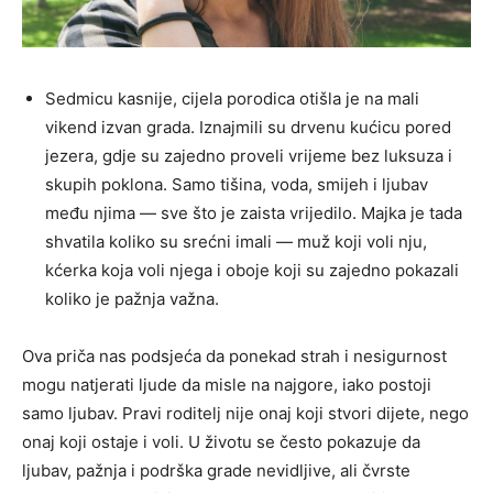
Sedmicu kasnije, cijela porodica otišla je na mali
vikend izvan grada. Iznajmili su drvenu kućicu pored
jezera, gdje su zajedno proveli vrijeme bez luksuza i
skupih poklona. Samo tišina, voda, smijeh i ljubav
među njima — sve što je zaista vrijedilo. Majka je tada
shvatila koliko su srećni imali — muž koji voli nju,
kćerka koja voli njega i oboje koji su zajedno pokazali
koliko je pažnja važna.
Ova priča nas podsjeća da ponekad strah i nesigurnost
mogu natjerati ljude da misle na najgore, iako postoji
samo ljubav. Pravi roditelj nije onaj koji stvori dijete, nego
onaj koji ostaje i voli. U životu se često pokazuje da
ljubav, pažnja i podrška grade nevidljive, ali čvrste