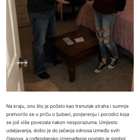
Na kraju, ono što je počelo kao trenutak straha i sumnje
pretvorilo se u priču o ljubavi, povjerenju i porodici koja
se još više povezala nakon nesporazuma. Umjesto
udaljavanja, došlo je do jačanja odnosa između svih
članova, a rođendansko iznenađenje postalo je simbol