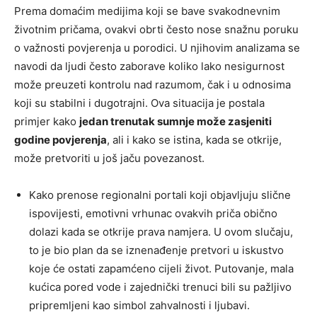
Prema domaćim medijima koji se bave svakodnevnim
životnim pričama, ovakvi obrti često nose snažnu poruku
o važnosti povjerenja u porodici. U njihovim analizama se
navodi da ljudi često zaborave koliko lako nesigurnost
može preuzeti kontrolu nad razumom, čak i u odnosima
koji su stabilni i dugotrajni. Ova situacija je postala
primjer kako
jedan trenutak sumnje može zasjeniti
godine povjerenja
, ali i kako se istina, kada se otkrije,
može pretvoriti u još jaču povezanost.
Kako prenose regionalni portali koji objavljuju slične
ispovijesti, emotivni vrhunac ovakvih priča obično
dolazi kada se otkrije prava namjera. U ovom slučaju,
to je bio plan da se iznenađenje pretvori u iskustvo
koje će ostati zapamćeno cijeli život. Putovanje, mala
kućica pored vode i zajednički trenuci bili su pažljivo
pripremljeni kao simbol zahvalnosti i ljubavi.