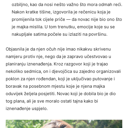
ozbiljno, kao da nosi nešto važno što mora odmah reći.
Nakon kratke tišine, izgovorila je rečenicu koja je
promijenila tok cijele priče — da novac nije bio ono što
je majka mislila. U tom trenutku, emocije koje su se
nakupljale satima počele su izlaziti na površinu.
Objasnila je da njen očuh nije imao nikakvu skrivenu
namjeru protiv nje, nego da je zapravo učestvovao u
planiranju iznenađenja. Kroz razgovor koji je trajao
nekoliko sedmica, on i djevojčica su zajedno organizovali
poklon za njen rođendan, koji je uključivao putovanje i
boravak na posebnom mjestu koje je njena majka
oduvijek željela posjetiti. Novac koji je dobila bio je dio
tog plana, ali je sve moralo ostati tajna kako bi
iznenađenje uspjelo.