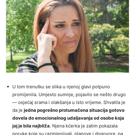
U tom trenutku se slika u njenoj glavi potpuno
promijenila. Umjesto sumnje, pojavilo se nešto drugo
— osjećaj srama i olakšanja u isto vrijeme. Shvatila je
da je
jedna pogrešno protumačena situacija gotovo
dovela do emocionalnog udaljavanja od osobe koja
joj je bila najbliža
. Njena kćerka je zatim pokazala
poruke koje su razmjenjivali, planove i dogovore, pa