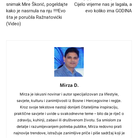
snimak Mire Škorić, pogeldajte
Cijelo vrijeme nas je lagala, a
kako je nasrnula na nju !!!!Evo
evo koliko ima GODINA
šta je poručila Ražnatovićki
(Video)
Mirza D.
Mirza je iskusni novinar i autor specijalizovan za lifestyle,
savjete, kulturu i zanimljivosti iz Bosne i Hercegovine i regije.
Kroz svoje tekstove nastoji donijeti čitateljima inspiraciju,
praktične savjete i uvide u svakodnevne teme – bilo da je riječ o
zdravlju, kuhinji, zabavi ili društvenom životu. Sa smislom za
detalje i razumijevanjem potreba publike, Mirza redovno prati
najnovije trendove, istražuje zanimljive priče i piše sadržaj koji je