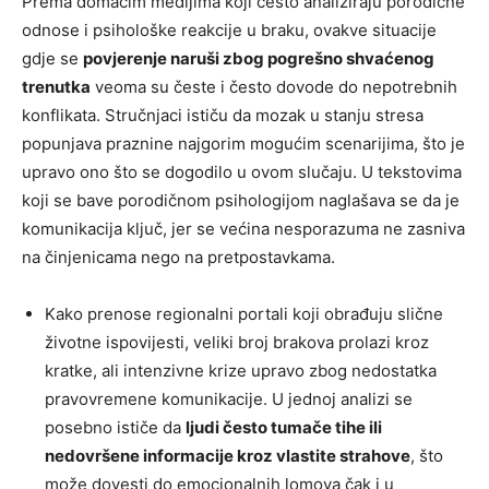
Prema domaćim medijima koji često analiziraju porodične
odnose i psihološke reakcije u braku, ovakve situacije
gdje se
povjerenje naruši zbog pogrešno shvaćenog
trenutka
veoma su česte i često dovode do nepotrebnih
konflikata. Stručnjaci ističu da mozak u stanju stresa
popunjava praznine najgorim mogućim scenarijima, što je
upravo ono što se dogodilo u ovom slučaju. U tekstovima
koji se bave porodičnom psihologijom naglašava se da je
komunikacija ključ, jer se većina nesporazuma ne zasniva
na činjenicama nego na pretpostavkama.
Kako prenose regionalni portali koji obrađuju slične
životne ispovijesti, veliki broj brakova prolazi kroz
kratke, ali intenzivne krize upravo zbog nedostatka
pravovremene komunikacije. U jednoj analizi se
posebno ističe da
ljudi često tumače tihe ili
nedovršene informacije kroz vlastite strahove
, što
može dovesti do emocionalnih lomova čak i u