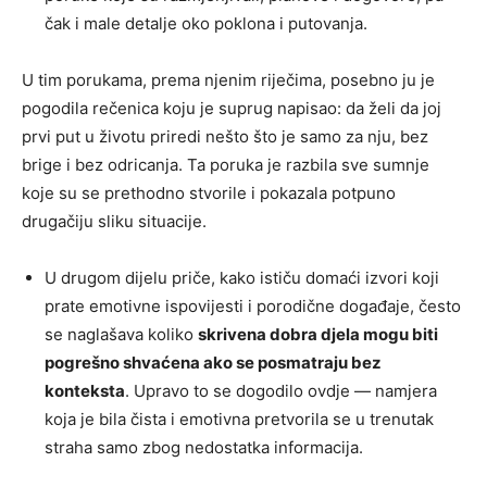
čak i male detalje oko poklona i putovanja.
U tim porukama, prema njenim riječima, posebno ju je
pogodila rečenica koju je suprug napisao: da želi da joj
prvi put u životu priredi nešto što je samo za nju, bez
brige i bez odricanja. Ta poruka je razbila sve sumnje
koje su se prethodno stvorile i pokazala potpuno
drugačiju sliku situacije.
U drugom dijelu priče, kako ističu domaći izvori koji
prate emotivne ispovijesti i porodične događaje, često
se naglašava koliko
skrivena dobra djela mogu biti
pogrešno shvaćena ako se posmatraju bez
konteksta
. Upravo to se dogodilo ovdje — namjera
koja je bila čista i emotivna pretvorila se u trenutak
straha samo zbog nedostatka informacija.