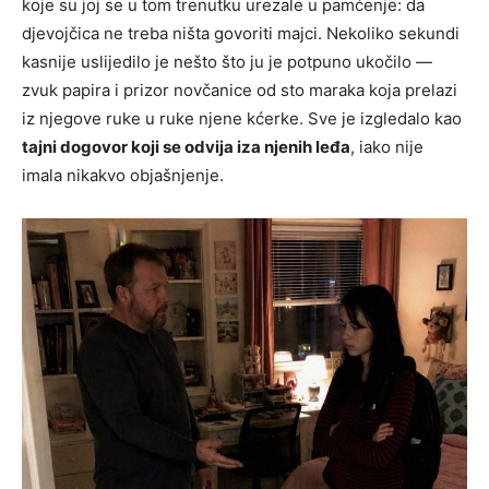
koje su joj se u tom trenutku urezale u pamćenje: da
djevojčica ne treba ništa govoriti majci. Nekoliko sekundi
kasnije uslijedilo je nešto što ju je potpuno ukočilo —
zvuk papira i prizor novčanice od sto maraka koja prelazi
iz njegove ruke u ruke njene kćerke. Sve je izgledalo kao
tajni dogovor koji se odvija iza njenih leđa
, iako nije
imala nikakvo objašnjenje.