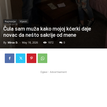
Najnovije
Vijesti
Čula sam muža kako mojoj kćerki daje
novac da nešto sakrije od mene
By
Mirza D.
-
May 18, 2026
1872
0
Oglasi - Advertisement