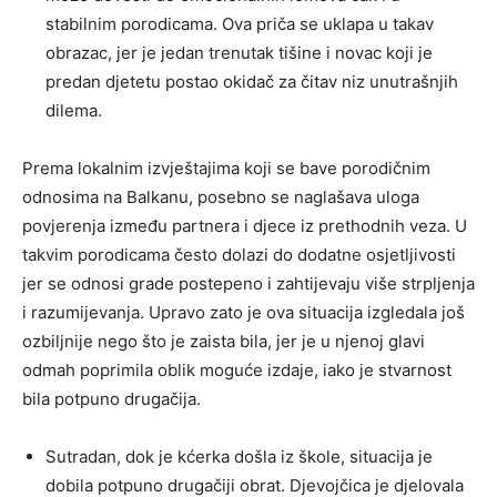
stabilnim porodicama. Ova priča se uklapa u takav
obrazac, jer je jedan trenutak tišine i novac koji je
predan djetetu postao okidač za čitav niz unutrašnjih
dilema.
Prema lokalnim izvještajima koji se bave porodičnim
odnosima na Balkanu, posebno se naglašava uloga
povjerenja između partnera i djece iz prethodnih veza. U
takvim porodicama često dolazi do dodatne osjetljivosti
jer se odnosi grade postepeno i zahtijevaju više strpljenja
i razumijevanja. Upravo zato je ova situacija izgledala još
ozbiljnije nego što je zaista bila, jer je u njenoj glavi
odmah poprimila oblik moguće izdaje, iako je stvarnost
bila potpuno drugačija.
Sutradan, dok je kćerka došla iz škole, situacija je
dobila potpuno drugačiji obrat. Djevojčica je djelovala