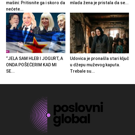
mašini: Pritisnite ga i skoro da
mlada žena je pristala da se...
nećete...
“JELA SAM HLEB I JOGURT, A
Udovica je pronašla stari ključ
ONDA POŠEĆERIM KAD MI
u džepu muževog kaputa.
SE...
Trebale su...