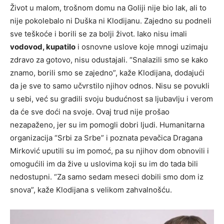
Život u malom, trošnom domu na Goliji nije bio lak, ali to
nije pokolebalo ni Duška ni Klodijanu. Zajedno su podneli
sve teškoće i borili se za bolji život. Iako nisu imali
vodovod, kupatilo
i osnovne uslove koje mnogi uzimaju
zdravo za gotovo, nisu odustajali. “Snalazili smo se kako
znamo, borili smo se zajedno”, kaže Klodijana, dodajući
da je sve to samo učvrstilo njihov odnos. Nisu se povukli
u sebi, već su gradili svoju budućnost sa ljubavlju i verom
da će sve doći na svoje. Ovaj trud nije prošao
nezapaženo, jer su im pomogli dobri ljudi. Humanitarna
organizacija “Srbi za Srbe” i poznata pevačica Dragana
Mirković uputili su im pomoć, pa su njihov dom obnovili i
omogućili im da žive u uslovima koji su im do tada bili
nedostupni. “Za samo sedam meseci dobili smo dom iz
snova”, kaže Klodijana s velikom zahvalnošću.