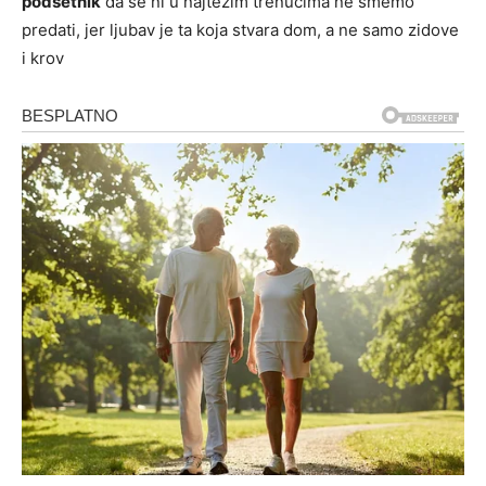
podsetnik
da se ni u najtežim trenucima ne smemo
predati, jer ljubav je ta koja stvara dom, a ne samo zidove
i krov