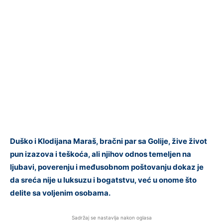
Duško i Klodijana Maraš, bračni par sa Golije, žive život
pun izazova i teškoća, ali njihov odnos temeljen na
ljubavi, poverenju i međusobnom poštovanju dokaz je
da sreća nije u luksuzu i bogatstvu, već u onome što
delite sa voljenim osobama.
Sadržaj se nastavlja nakon oglasa