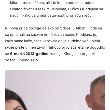
kilometara do škole, ali i to im ne oduzima radost.
Unatoč životu u teškim uslovima, Duško i Klodijana su
naučili kako da u jednostavnosti pronađu sreću.
Njihova priča počinje daleko od Srbije, u Albaniji, gde su
se upoznali na sasvim neočekivan način. Klodijana je,
kako sama kaže, tada verovala da je sudbina već uplela
svoje prste u njen život. Njihovo prvo susretanje dogodilo
se
6. marta 2013. godine
, kada je Klodijanin prijatelj
došao u njeno selo.