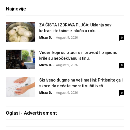
Najnovije
ZA ČISTA I ZDRAVA PLUĆA: Uklanja sav
katran i toksine iz pluća u roku...
Mirza D.
-
August 9, 2026
0
Večeri koje su otac i sin provodili zajedno
krile su neočekivanu istinu.
Mirza D.
-
August 9, 2026
0
Skriveno dugme na veš mašini: Pritisnite ga i
skoro da nećete morati sušiti veš.
Mirza D.
-
August 9, 2026
0
Oglasi - Advertisement