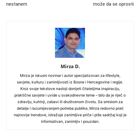
nestanem
može da se oprosti
Mirza D.
Mirza je iskusni novinar i autor specijalizovan za lifestyle,
savjete, kulturu i zanimljivosti iz Bosne i Hercegovine i regije.
Kroz svoje tekstove nastoji donijeti čitateljima inspiraciju,
praktične savjete i uvide u svakodnevne teme – bilo da je riječ o
zdravlju, kuhinji, zabavi ili društvenom životu. Sa smislom za
detalje i razumijevanjem potreba publike, Mirza redovno prati
najnovije trendove, istražuje zanimljive priče i piše sadržaj koji je
informativan, zanimljiv i pouzdan.