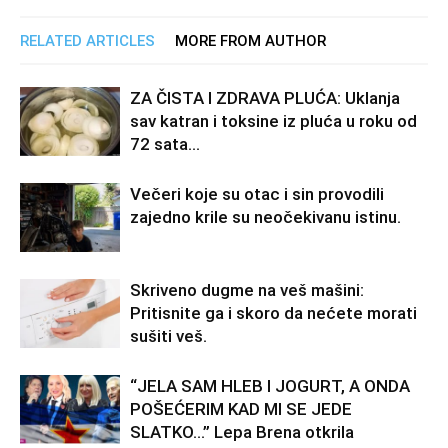
RELATED ARTICLES
MORE FROM AUTHOR
ZA ČISTA I ZDRAVA PLUĆA: Uklanja
sav katran i toksine iz pluća u roku od
72 sata…
Večeri koje su otac i sin provodili
zajedno krile su neočekivanu istinu.
Skriveno dugme na veš mašini:
Pritisnite ga i skoro da nećete morati
sušiti veš.
“JELA SAM HLEB I JOGURT, A ONDA
POŠEĆERIM KAD MI SE JEDE
SLATKO…” Lepa Brena otkrila