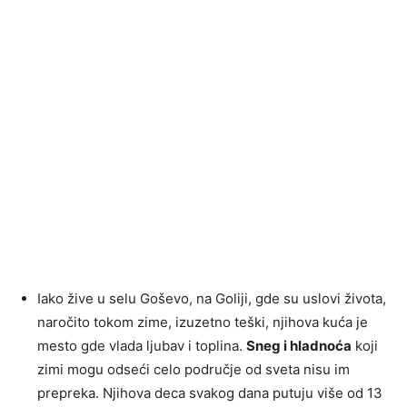
Iako žive u selu Goševo, na Goliji, gde su uslovi života,
naročito tokom zime, izuzetno teški, njihova kuća je
mesto gde vlada ljubav i toplina.
Sneg i hladnoća
koji
zimi mogu odseći celo područje od sveta nisu im
prepreka. Njihova deca svakog dana putuju više od 13