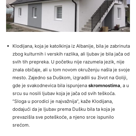
Klodijana, koja je katolkinja iz Albanije, bila je zabrinuta
zbog kulturnih i verskih razlika, ali ljubav je bila jača od
svih tih prepreka. U početku nije razumela jezik, nije
znala običaje, ali u tom novom okruženju našla je svoje
mesto. Zajedno sa Duškom, izgradili su život na Goliji,
gde je svakodnevica bila ispunjena
skromnostima
, a u
srcu su nosili ljubav koja je jača od svih teškoća.
“Sloga u porodici je najvažnija”, kaže Klodijana,
dodajući da je ljubav prema Dušku bila ta koja je
prevazišla sve poteškoće, a njeno srce ispunilo
srećom.