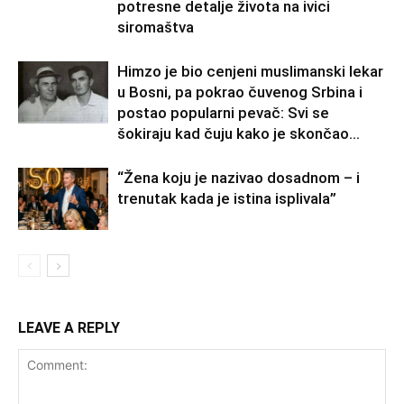
potresne detalje života na ivici
siromaštva
Himzo je bio cenjeni muslimanski lekar
u Bosni, pa pokrao čuvenog Srbina i
postao popularni pevač: Svi se
šokiraju kad čuju kako je skončao...
“Žena koju je nazivao dosadnom – i
trenutak kada je istina isplivala”
LEAVE A REPLY