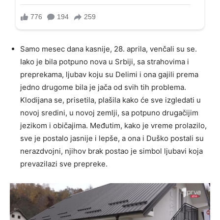
Samo mesec dana kasnije, 28. aprila, venčali su se.
Iako je bila potpuno nova u Srbiji, sa strahovima i
preprekama, ljubav koju su Delimi i ona gajili prema
jedno drugome bila je jača od svih tih problema.
Klodijana se, prisetila, plašila kako će sve izgledati u
novoj sredini, u novoj zemlji, sa potpuno drugačijim
jezikom i običajima. Međutim, kako je vreme prolazilo,
sve je postalo jasnije i lepše, a ona i Duško postali su
nerazdvojni, njihov brak postao je simbol ljubavi koja
prevazilazi sve prepreke.