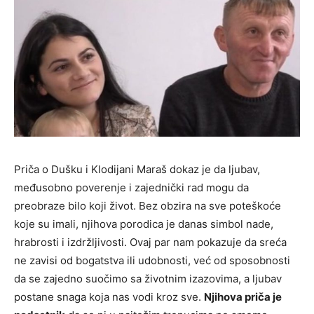
Priča o Dušku i Klodijani Maraš dokaz je da ljubav,
međusobno poverenje i zajednički rad mogu da
preobrazе bilo koji život. Bez obzira na sve poteškoće
koje su imali, njihova porodica je danas simbol nade,
hrabrosti i izdržljivosti. Ovaj par nam pokazuje da sreća
ne zavisi od bogatstva ili udobnosti, već od sposobnosti
da se zajedno suočimo sa životnim izazovima, a ljubav
postane snaga koja nas vodi kroz sve.
Njihova priča je