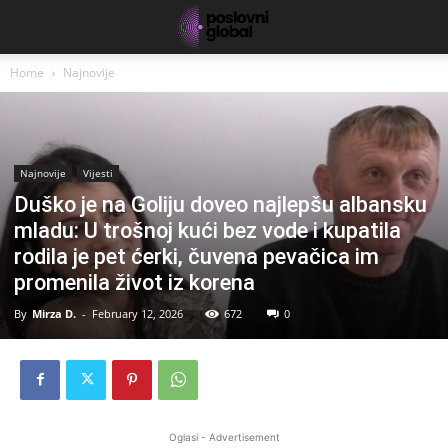
Home
Najnovije
Najnovije
Vijesti
Duško je na Goliju doveo najlepšu albansku
mladu: U trošnoj kući bez vode i kupatila
rodila je pet ćerki, čuvena pevačica im
promenila život iz korena
By
Mirza D.
-
February 12, 2026
672
0
Oglasi - Advertisement