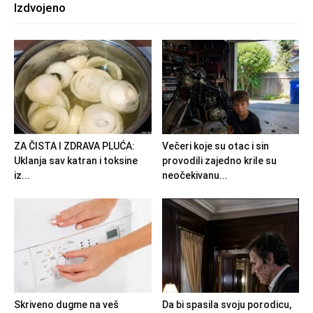
Izdvojeno
ZA ČISTA I ZDRAVA PLUĆA:
Večeri koje su otac i sin
Uklanja sav katran i toksine
provodili zajedno krile su
iz...
neočekivanu...
Skriveno dugme na veš
Da bi spasila svoju porodicu,