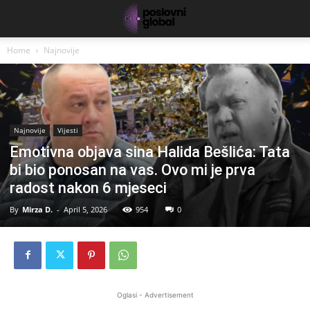
Home
Najnovije
Najnovije
Vijesti
Emotivna objava sina Halida Bešlića: Tata
bi bio ponosan na vas. Ovo mi je prva
radost nakon 6 mjeseci
By
Mirza D.
-
April 5, 2026
954
0
Oglasi - Advertisement