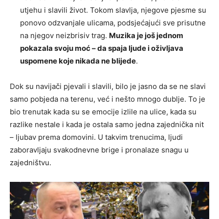
utjehu i slavili život. Tokom slavlja, njegove pjesme su
ponovo odzvanjale ulicama, podsjećajući sve prisutne
na njegov neizbrisiv trag.
Muzika je još jednom
pokazala svoju moć – da spaja ljude i oživljava
uspomene koje nikada ne blijede
.
Dok su navijači pjevali i slavili, bilo je jasno da se ne slavi
samo pobjeda na terenu, već i nešto mnogo dublje. To je
bio trenutak kada su se emocije izlile na ulice, kada su
razlike nestale i kada je ostala samo jedna zajednička nit
– ljubav prema domovini. U takvim trenucima, ljudi
zaboravljaju svakodnevne brige i pronalaze snagu u
zajedništvu.