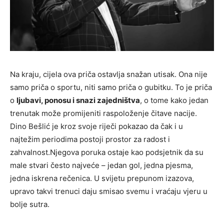
Na kraju, cijela ova priča ostavlja snažan utisak. Ona nije
samo priča o sportu, niti samo priča o gubitku. To je priča
o
ljubavi, ponosu i snazi zajedništva
, o tome kako jedan
trenutak može promijeniti raspoloženje čitave nacije.
Dino Bešlić je kroz svoje riječi pokazao da čak i u
najtežim periodima postoji prostor za radost i
zahvalnost.Njegova poruka ostaje kao podsjetnik da su
male stvari često najveće – jedan gol, jedna pjesma,
jedna iskrena rečenica. U svijetu prepunom izazova,
upravo takvi trenuci daju smisao svemu i vraćaju vjeru u
bolje sutra.