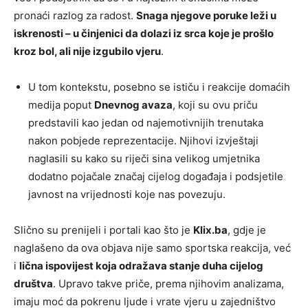
pronaći razlog za radost.
Snaga njegove poruke leži u
iskrenosti – u činjenici da dolazi iz srca koje je prošlo
kroz bol, ali nije izgubilo vjeru
.
U tom kontekstu, posebno se ističu i reakcije domaćih
medija poput
Dnevnog avaza
, koji su ovu priču
predstavili kao jedan od najemotivnijih trenutaka
nakon pobjede reprezentacije. Njihovi izvještaji
naglasili su kako su riječi sina velikog umjetnika
dodatno pojačale značaj cijelog događaja i podsjetile
javnost na vrijednosti koje nas povezuju.
Slično su prenijeli i portali kao što je
Klix.ba
, gdje je
naglašeno da ova objava nije samo sportska reakcija, već
i
lična ispovijest koja odražava stanje duha cijelog
društva
. Upravo takve priče, prema njihovim analizama,
imaju moć da pokrenu ljude i vrate vjeru u zajedništvo