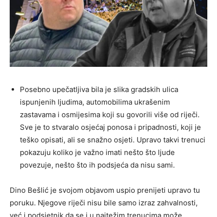
Posebno upečatljiva bila je slika gradskih ulica
ispunjenih ljudima, automobilima ukrašenim
zastavama i osmijesima koji su govorili više od riječi.
Sve je to stvaralo osjećaj ponosa i pripadnosti, koji je
teško opisati, ali se snažno osjeti. Upravo takvi trenuci
pokazuju koliko je važno imati nešto što ljude
povezuje, nešto što ih podsjeća da nisu sami.
Dino Bešlić je svojom objavom uspio prenijeti upravo tu
poruku. Njegove riječi nisu bile samo izraz zahvalnosti,
već i podsjetnik da se i u najtežim trenucima može