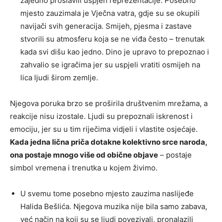
zajedno proslavili uspjeh reprezentacije. Posebno
mjesto zauzimala je Vječna vatra, gdje su se okupili
navijači svih generacija. Smijeh, pjesma i zastave
stvorili su atmosferu koja se ne viđa često – trenutak
kada svi dišu kao jedno. Dino je upravo to prepoznao i
zahvalio se igračima jer su uspjeli vratiti osmijeh na
lica ljudi širom zemlje.
Njegova poruka brzo se proširila društvenim mrežama, a
reakcije nisu izostale. Ljudi su prepoznali iskrenost i
emociju, jer su u tim riječima vidjeli i vlastite osjećaje.
Kada jedna lična priča dotakne kolektivno srce naroda,
ona postaje mnogo više od obične objave
– postaje
simbol vremena i trenutka u kojem živimo.
U svemu tome posebno mjesto zauzima naslijeđe
Halida Bešlića. Njegova muzika nije bila samo zabava,
već način na koji su se ljudi povezivali, pronalazili