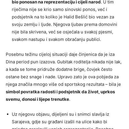
bio ponosan na reprezentaciju i cijeli narod
. U tim
riječima nije se krio samo sinovski ponos, već i
podsjetnik na to koliko je Halid Bešlić bio vezan za
svoju zemlju i ljude. Njegova ljubav prema domovini
nije bila skrivena, već se osjećala u svakoj pjesmi,
svakom nastupu i svakom obraćanju publici.
Posebnu težinu cijeloj situaciji daje činjenica da je iza
Dina period pun izazova. Gubitak roditelja nikada nije lak,
a kada se tome pridruže dodatne brige, čovjek često
ostane bez snage i nade. Upravo zato je ova pobjeda za
njega značila mnogo više od sportskog rezultata – bila je
simbol povratka radosti i podsjetnik da život, uprkos
svemu, donosi i lijepe trenutke
.
Uz njegovu objavu, dijeljeni su i snimci slavlja iz
Sarajeva, gdje su građani izašli na ulice kako bi