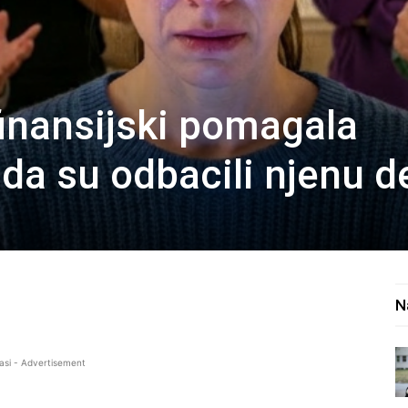
inansijski pomagala
nda su odbacili njenu 
N
asi - Advertisement