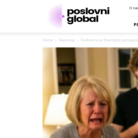
Poslovni
O na
portal
P
Home
Najnovije
Godinama je finansijski pomagala