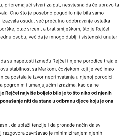
u, pripremajući stvari za put, nesvjesna da će upravo ta
ivala. Ono što je posebno pogodilo nije bila samo
ije izazvala osudu, već prećutno odobravanje ostatka
drške, otac srcem, a brat smiješkom, što je Rejčel
jednu osobu, već da je mnogo dublji i sistemski unutar
o da su napetosti između Rejčel i njene porodice trajale
ovu stabilnost sa Markom, čovjekom koji je već imao
ica postala je izvor neprihvatanja u njenoj porodici,
a pogrdnim i umanjujućim izrazima, kao da ne
je Rejčel najviše boljelo bilo je to što niko od njenih
 ponašanje niti da stane u odbranu djece koju je ona
sni, da ublaži tenzije i da pronađe način da svi
j razgovora završavao je minimiziranjem njenih