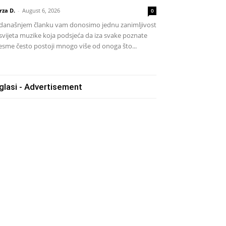
rza D.
-
August 6, 2026
0
današnjem članku vam donosimo jednu zanimljivost
 svijeta muzike koja podsjeća da iza svake poznate
esme često postoji mnogo više od onoga što...
glasi - Advertisement