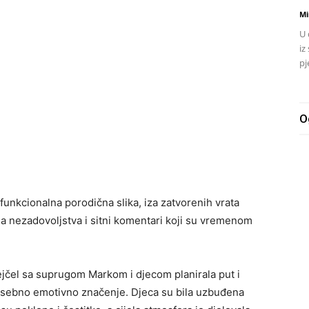
Mi
U 
iz
pj
O
i funkcionalna porodična slika, iza zatvorenih vrata
a nezadovoljstva i sitni komentari koji su vremenom
ejčel sa suprugom Markom i djecom planirala put i
posebno emotivno značenje. Djeca su bila uzbuđena