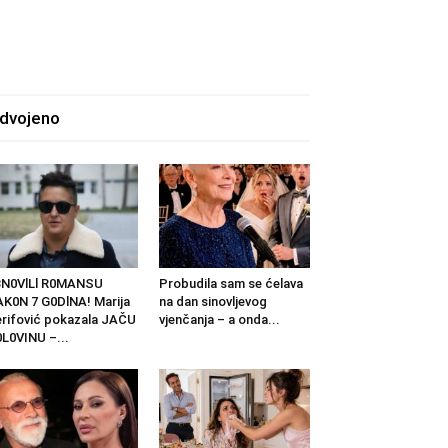
zdvojeno
BN0VlLl R0MANSU
Probudila sam se ćelava
K0N 7 G0DlNA! Marija
na dan sinovljevog
rifović pokazala JAČU
vjenčanja – a onda...
L0VINU –...