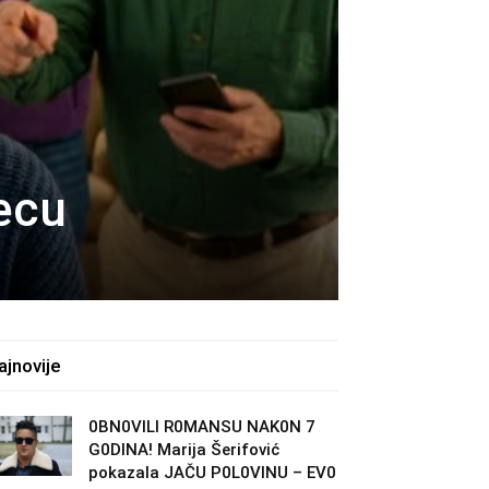
decu
ajnovije
0BN0VlLl R0MANSU NAK0N 7
G0DlNA! Marija Šerifović
pokazala JAČU P0L0VINU – EV0