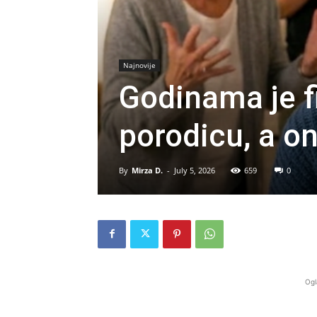
Najnovije
Godinama je f
porodicu, a o
By
Mirza D.
-
July 5, 2026
659
0
Ogl