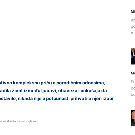
Mi
Je
po
mo
Mi
Pr
motivno kompleksnu priču o porodičnim odnosima,
po
radila život između ljubavi, obaveza i pokušaja da
bo
tavilo, nikada nije u potpunosti prihvatila njen izbor
se nastavlja nakon oglasa