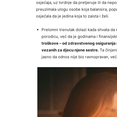
osjećaja, uz tvrdnje da pretjeruje ili da nep
preuzimala ulogu osobe koja balansira, popu
osjećala da je jedina koja to zaista i želi.
Prelomni trenutak dolazi kada shvata da
porodicu, već da je godinama i finansijski
troškove – od zdravstvenog osiguranja r
vezanih za djecu njene sestre.
Ta činjen
jasno da odnos nije bio ravnopravan, v