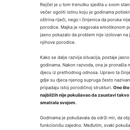
Rejčel je u tom trenutku sjedila u svom stan
večer ogoliti istinu koju je godinama potisk
oštrina riječi, nego i činjenica da poruka n
porodice. Majka je reagovala emotikonom po
jasno pokazalo da problem nije izolovan na 
njihove porodice.
Kako se dalje razvija situacija, postaje jasn
godinama. Nakon razvoda, ona je pronašla n
djecu iz prethodnog odnosa. Upravo ta činjen
gdje su djeca njenog supruga često nazivan
pripadaju istoj porodičnoj strukturi.
Ono što 
najbližih nije pokušavao da zaustavi takvo
smatrala svojom.
Godinama je pokušavala da održi mir, da obja
funkcionišu zajedno. Međutim, svaki pokuša