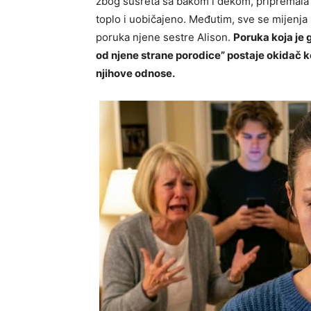
zbog susreta sa bakom i dekom, pripremala su
toplo i uobičajeno. Međutim, sve se mijenj
poruka njene sestre Alison.
Poruka koja je 
od njene strane porodice” postaje okidač ko
njihove odnose.