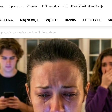
ma
Impressum
Kontakt
Politika privatnosti
Pravila i uslovi korištenja
OČETNA
NAJNOVIJE
VIJESTI
BIZNIS
LIFESTYLE
M
 porodicu, a onda su odbacili njenu decu