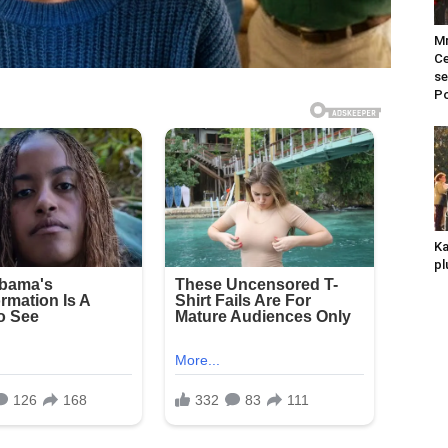
Mr
Ce
se
Po
Ka
pl