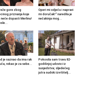
eže gore zbog
Operi mi odjeću i napravi
cinog priznanja koje
mi doručak!“ naredila je
 neće dopasti Merlinu!
nećakinja mog...
sle...
d je saznao da ima rak
Pokosila sam travu 82-
uća, rekao je za sebe...
godišnjoj udovici iz
susjedstva; sljedećeg
jutra sudski izvršitelj...