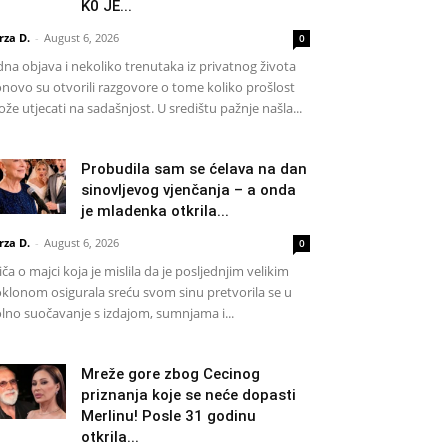
K0 JE...
rza D.
-
August 6, 2026
0
dna objava i nekoliko trenutaka iz privatnog života
novo su otvorili razgovore o tome koliko prošlost
že utjecati na sadašnjost. U središtu pažnje našla...
Probudila sam se ćelava na dan
sinovljevog vjenčanja – a onda
je mladenka otkrila...
rza D.
-
August 6, 2026
0
iča o majci koja je mislila da je posljednjim velikim
klonom osigurala sreću svom sinu pretvorila se u
lno suočavanje s izdajom, sumnjama i...
Mreže gore zbog Cecinog
priznanja koje se neće dopasti
Merlinu! Posle 31 godinu
otkrila...