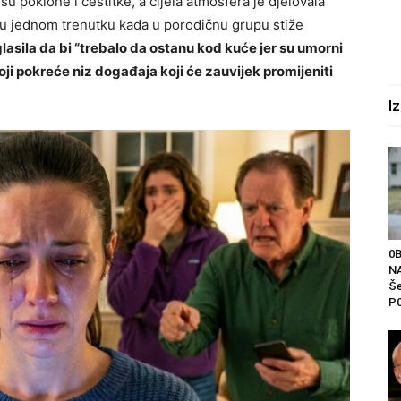
 poklone i čestitke, a cijela atmosfera je djelovala
a u jednom trenutku kada u porodičnu grupu stiže
glasila da bi “trebalo da ostanu kod kuće jer su umorni
ji pokreće niz događaja koji će zauvijek promijeniti
I
0
NA
Še
P0