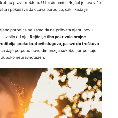
otrebno pravi problem. U toj dinamici, Rejčel je sve više
šta i pokušava da očuva porodicu, čak i kada je
 njena porodica ne samo da ne prihvata njenu novu
 zavisila od nje.
Rejčel je tiho pokrivala brojne
oditelja, preko bratovih dugova, pa sve do troškova
ica daje potpuno novu dimenziju sukobu, jer postaje
eć duboko neuravnotežen.