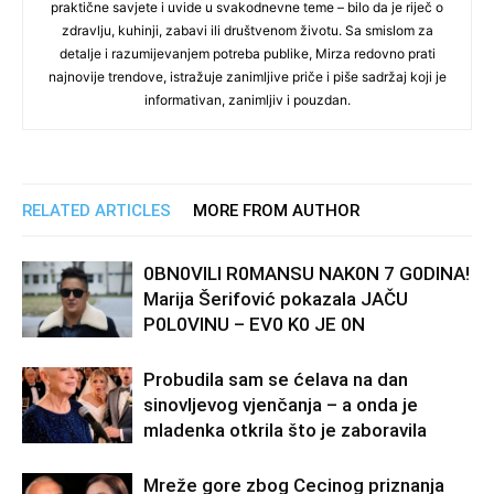
praktične savjete i uvide u svakodnevne teme – bilo da je riječ o
zdravlju, kuhinji, zabavi ili društvenom životu. Sa smislom za
detalje i razumijevanjem potreba publike, Mirza redovno prati
najnovije trendove, istražuje zanimljive priče i piše sadržaj koji je
informativan, zanimljiv i pouzdan.
RELATED ARTICLES
MORE FROM AUTHOR
0BN0VlLl R0MANSU NAK0N 7 G0DlNA!
Marija Šerifović pokazala JAČU
P0L0VINU – EV0 K0 JE 0N
Probudila sam se ćelava na dan
sinovljevog vjenčanja – a onda je
mladenka otkrila što je zaboravila
Mreže gore zbog Cecinog priznanja