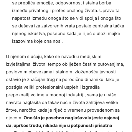
se prepliću emocije, odgovornost i stalna borba
između privatnog i profesionalnog života. Upravo ta
napetost između onoga što se vidi spolja i onoga što
se dešava iza zatvorenih vrata postaje centralna tačka
njenog iskustva, posebno kada je riječ o ulozi majke i
izazovima koje ona nosi.
U njenom slučaju, kako se navodi u medijskim
izvještajima, životni tempo obilježen čestim putovanjima,
poslovnim obavezama i stalnom izloženošću javnosti
ostavio je značajan trag na porodičnu dinamiku. Iako je
postigla veliki profesionalni uspjeh i izgradila
prepoznatljivo ime u modnoj industriji, sama je u više
navrata naglasila da takav način života zahtijeva velike
žrtve, naročito kada je riječ o vremenu provedenom sa
djecom.
Ono što je posebno naglašavala jeste osjećaj
da, uprkos trudu, nikada nije u potpunosti prisutna