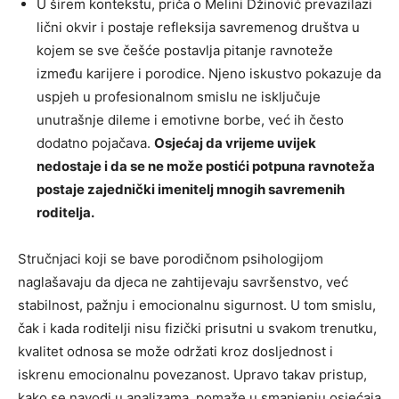
U širem kontekstu, priča o Melini Džinović prevazilazi
lični okvir i postaje refleksija savremenog društva u
kojem se sve češće postavlja pitanje ravnoteže
između karijere i porodice. Njeno iskustvo pokazuje da
uspjeh u profesionalnom smislu ne isključuje
unutrašnje dileme i emotivne borbe, već ih često
dodatno pojačava.
Osjećaj da vrijeme uvijek
nedostaje i da se ne može postići potpuna ravnoteža
postaje zajednički imenitelj mnogih savremenih
roditelja.
Stručnjaci koji se bave porodičnom psihologijom
naglašavaju da djeca ne zahtijevaju savršenstvo, već
stabilnost, pažnju i emocionalnu sigurnost. U tom smislu,
čak i kada roditelji nisu fizički prisutni u svakom trenutku,
kvalitet odnosa se može održati kroz dosljednost i
iskrenu emocionalnu povezanost. Upravo takav pristup,
kako se navodi u analizama, pomaže u smanjenju osjećaja