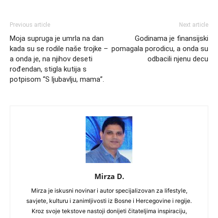
Previous article
Next article
Moja supruga je umrla na dan
Godinama je finansijski
kada su se rodile naše trojke –
pomagala porodicu, a onda su
a onda je, na njihov deseti
odbacili njenu decu
rođendan, stigla kutija s
potpisom “S ljubavlju, mama”.
Mirza D.
Mirza je iskusni novinar i autor specijalizovan za lifestyle,
savjete, kulturu i zanimljivosti iz Bosne i Hercegovine i regije.
Kroz svoje tekstove nastoji donijeti čitateljima inspiraciju,