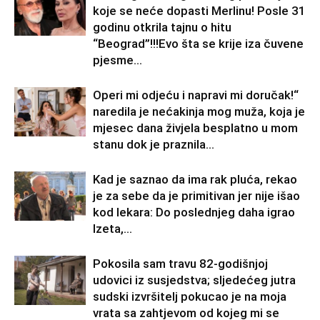
koje se neće dopasti Merlinu! Posle 31
godinu otkrila tajnu o hitu
“Beograd”!!!Evo šta se krije iza čuvene
pjesme...
Operi mi odjeću i napravi mi doručak!“
naredila je nećakinja mog muža, koja je
mjesec dana živjela besplatno u mom
stanu dok je praznila...
Kad je saznao da ima rak pluća, rekao
je za sebe da je primitivan jer nije išao
kod lekara: Do poslednjeg daha igrao
Izeta,...
Pokosila sam travu 82-godišnjoj
udovici iz susjedstva; sljedećeg jutra
sudski izvršitelj pokucao je na moja
vrata sa zahtjevom od kojeg mi se