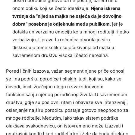
posla i porodice gotovo da ne postoji, barem ne u
onom obliku koji se često idealizuje.
Njena iskrena
tvrdnja da “nijedna majka ne osjeća da je dovoljno
dobra” posebno je odjeknula među publikom
, jer je
dotakla univerzalnu emociju koju mnogi roditelji rijetko
verbalizuju. Upravo ta rečenica otvorila je širu
diskusiju o tome koliko su očekivanja od majki u
savremenom društvu visoka i često nerealna.
Pored ličnih izazova, važan segment njene priče odnosi
se i na podršku porodice i bliskih ljudi, koji su, kako se
navodi, imali značajnu ulogu u svakodnevnom
funkcionisanju njenog porodičnog života. U savremenom
društvu, gdje su poslovni ritam i obaveze sve intenzivniji,
oslanjanje na širu porodicu postaje gotovo neophodno za
mnoge roditelje. Međutim, iako takav sistem podrške
olakšava svakodnevicu, on istovremeno može izazvati i
unutrašnji konflikt kod roditelja koji žele da budu direktno