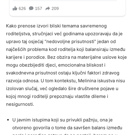
Kako prenose izvori bliski temama savremenog
roditeljstva, stručnjaci već godinama upozoravaju da je
upravo taj osjećaj “nedovoljne prisutnosti” jedan od
najčešćih problema kod roditelja koji balansiraju između
karijere i porodice. Bez obzira na materijalne uslove koje
mogu obezbijediti djeci, emocionalna bliskost i
svakodnevna prisutnost ostaju ključni faktori zdravog
razvoja odnosa. U tom kontekstu, Melinina iskustva nisu
izolovan slučaj, već ogledalo šire društvene pojave u
kojoj mnogi roditelji prepoznaju vlastite dileme i
nesigurnosti.
U javnim istupima koji su privukli pažnju, ona je
otvoreno govorila o tome da savršen balans između