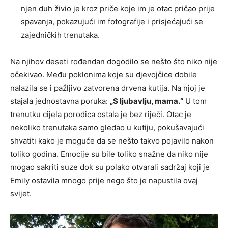
njen duh živio je kroz priče koje im je otac pričao prije
spavanja, pokazujući im fotografije i prisjećajući se
zajedničkih trenutaka.
Na njihov deseti rođendan dogodilo se nešto što niko nije
očekivao. Među poklonima koje su djevojčice dobile
nalazila se i pažljivo zatvorena drvena kutija. Na njoj je
stajala jednostavna poruka:
„S ljubavlju, mama.“
U tom
trenutku cijela porodica ostala je bez riječi. Otac je
nekoliko trenutaka samo gledao u kutiju, pokušavajući
shvatiti kako je moguće da se nešto takvo pojavilo nakon
toliko godina. Emocije su bile toliko snažne da niko nije
mogao sakriti suze dok su polako otvarali sadržaj koji je
Emily ostavila mnogo prije nego što je napustila ovaj
svijet.