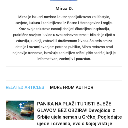
Mirza D.
Mirza je iskusni novinar i autor specijalizovan za lifestyle,
savjete, kulturu i zanimljivosti iz Bosne i Hercegovine i regije.
Kroz svoje tekstove nastoji donijeti čitateljima inspiraciju,
praktične savjete i uvide u svakodnevne teme – bilo da je riječ o
zdravlju, kuhinji, zabavi ili društvenom životu. Sa smislom za
detalje i razumijevanjem potreba publike, Mirza redovno prati
najnovije trendove, istražuje zanimljive priče i piše sadržaj koji je
informativan, zanimljiv i pouzdan.
RELATED ARTICLES
MORE FROM AUTHOR
PANIKA NA PLAŽI TURISTI BJEŽE
GLAVOM BEZ OBZIRA!!!Devojčicu iz
Srbije ujela neman u Grčkoj:Pogledajte
ujede i crvenilo, evo o kojoj vrsti je