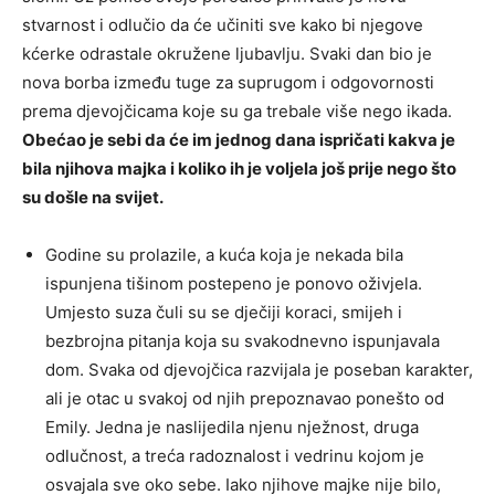
stvarnost i odlučio da će učiniti sve kako bi njegove
kćerke odrastale okružene ljubavlju. Svaki dan bio je
nova borba između tuge za suprugom i odgovornosti
prema djevojčicama koje su ga trebale više nego ikada.
Obećao je sebi da će im jednog dana ispričati kakva je
bila njihova majka i koliko ih je voljela još prije nego što
su došle na svijet.
Godine su prolazile, a kuća koja je nekada bila
ispunjena tišinom postepeno je ponovo oživjela.
Umjesto suza čuli su se dječiji koraci, smijeh i
bezbrojna pitanja koja su svakodnevno ispunjavala
dom. Svaka od djevojčica razvijala je poseban karakter,
ali je otac u svakoj od njih prepoznavao ponešto od
Emily. Jedna je naslijedila njenu nježnost, druga
odlučnost, a treća radoznalost i vedrinu kojom je
osvajala sve oko sebe. Iako njihove majke nije bilo,