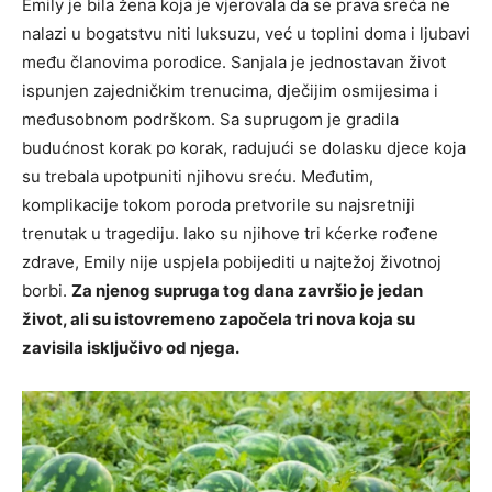
Emily je bila žena koja je vjerovala da se prava sreća ne
nalazi u bogatstvu niti luksuzu, već u toplini doma i ljubavi
među članovima porodice. Sanjala je jednostavan život
ispunjen zajedničkim trenucima, dječijim osmijesima i
međusobnom podrškom. Sa suprugom je gradila
budućnost korak po korak, radujući se dolasku djece koja
su trebala upotpuniti njihovu sreću. Međutim,
komplikacije tokom poroda pretvorile su najsretniji
trenutak u tragediju. Iako su njihove tri kćerke rođene
zdrave, Emily nije uspjela pobijediti u najtežoj životnoj
borbi.
Za njenog supruga tog dana završio je jedan
život, ali su istovremeno započela tri nova koja su
zavisila isključivo od njega.