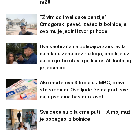
reč!!
“Živim od invalidske penzije”
Crnogorski pevač izašao iz bolnice, a
ovo mu je jedini izvor prihoda
Dva saobraćajna policajca zaustavila
su mladu ženu bez razloga, pribili je uz
auto i grubo stavili joj lisice. Ali kada joj
je jedan od...
Ako imate ova 3 broja u JMBG, pravi
ste srećnici: Ove ljude će da prati sve
najlepše ama baš ceo život
Sva deca su bila crne puti — A moj muž
je pobegao iz bolnice