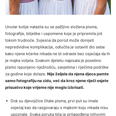
Unutar kutije nalazila su se pažljivo složena pisma,
fotografije, bilješke i uspomene koje je pripremila još
tokom trudnoće. Svjesna da porod može donijeti
nepredvidive komplikacije, odlučila je ostaviti dio sebe
kako njene kćerke nikada ne bi odrasle bez osjećaja da ih
je majka voljela. Svakom djetetu napisala je posebno
pismo ispunjeno nježnošću, savjetima i riječima podrške
za godine koje dolaze.
Nije željela da njena djeca pamte
samo fotografiju na zidu, već da kroz njene riječi osjete
prisustvo koje vrijeme nije moglo izbrisati.
Dok su djevojčice čitale pisma, prvi put su imale
osjećaj kao da razgovaraju s majkom koju nikada nisu
upoznale. Svaka poruka bila je prilagođena njihovim