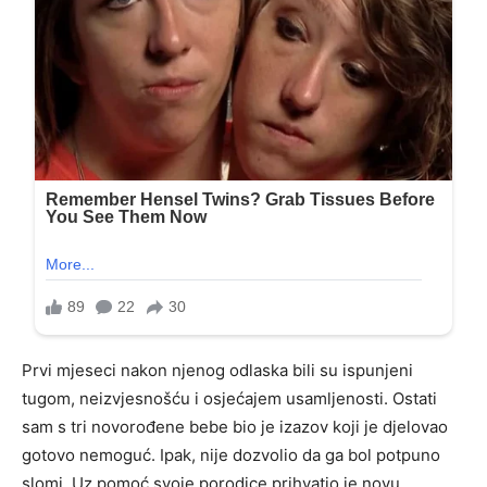
Prvi mjeseci nakon njenog odlaska bili su ispunjeni
tugom, neizvjesnošću i osjećajem usamljenosti. Ostati
sam s tri novorođene bebe bio je izazov koji je djelovao
gotovo nemoguć. Ipak, nije dozvolio da ga bol potpuno
slomi. Uz pomoć svoje porodice prihvatio je novu