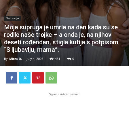
Najnovije
Moja supruga je umrla na dan kada su se
rodile naše trojke – a onda je, na njihov
deseti rođendan, stigla kutija s potpisom
“S ljubavlju, mama”.
By
Mirza D.
-
July 4, 2026
431
0
Oglasi - Advertisement