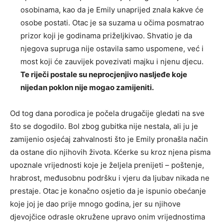
osobinama, kao da je Emily unaprijed znala kakve će
osobe postati. Otac je sa suzama u očima posmatrao
prizor koji je godinama priželjkivao. Shvatio je da
njegova supruga nije ostavila samo uspomene, već i
most koji će zauvijek povezivati majku i njenu djecu.
Te riječi postale su neprocjenjivo nasljeđe koje
nijedan poklon nije mogao zamijeniti.
Od tog dana porodica je počela drugačije gledati na sve
što se dogodilo. Bol zbog gubitka nije nestala, ali ju je
zamijenio osjećaj zahvalnosti što je Emily pronašla način
da ostane dio njihovih života. Kćerke su kroz njena pisma
upoznale vrijednosti koje je željela prenijeti – poštenje,
hrabrost, međusobnu podršku i vjeru da ljubav nikada ne
prestaje. Otac je konačno osjetio da je ispunio obećanje
koje joj je dao prije mnogo godina, jer su njihove
djevojčice odrasle okružene upravo onim vrijednostima