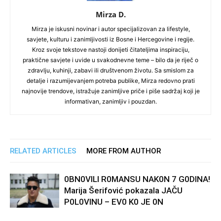
Mirza D.
Mirza je iskusni novinar i autor specijalizovan za lifestyle,
savjete, kulturu i zanimljivosti iz Bosne i Hercegovine i regije.
Kroz svoje tekstove nastoji donijeti čitateljima inspiraciju,
praktične savjete i uvide u svakodnevne teme – bilo da je riječ o
zdravlju, kuhinji, zabavi ili društvenom životu. Sa smislom za
detalje i razumijevanjem potreba publike, Mirza redovno prati
najnovije trendove, istražuje zanimljive priče i piše sadržaj koji je
informativan, zanimljiv i pouzdan.
RELATED ARTICLES
MORE FROM AUTHOR
0BN0VlLl R0MANSU NAK0N 7 G0DlNA!
Marija Šerifović pokazala JAČU
P0L0VINU – EV0 K0 JE 0N