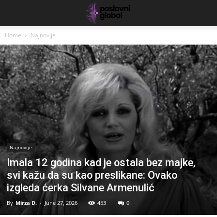
Home
Najnovije
Najnovije
Imala 12 godina kad je ostala bez majke,
svi kažu da su kao preslikane: Ovako
izgleda ćerka Silvane Armenulić
By
Mirza D.
-
June 27, 2026
453
0