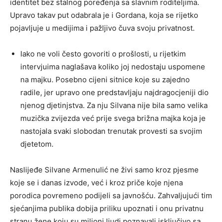
identitet bez stalnog poređenja sa slavnim roditeljima.
Upravo takav put odabrala je i Gordana, koja se rijetko
pojavljuje u medijima i pažljivo čuva svoju privatnost.
Iako ne voli često govoriti o prošlosti, u rijetkim
intervjuima naglašava koliko joj nedostaju uspomene
na majku. Posebno cijeni sitnice koje su zajedno
radile, jer upravo one predstavljaju najdragocjeniji dio
njenog djetinjstva. Za nju Silvana nije bila samo velika
muzička zvijezda već prije svega brižna majka koja je
nastojala svaki slobodan trenutak provesti sa svojim
djetetom.
Naslijeđe Silvane Armenulić ne živi samo kroz pjesme
koje se i danas izvode, već i kroz priče koje njena
porodica povremeno podijeli sa javnošću. Zahvaljujući tim
sjećanjima publika dobija priliku upoznati i onu privatnu
stranu žene koju su milioni ljudi poznavali isključivo sa