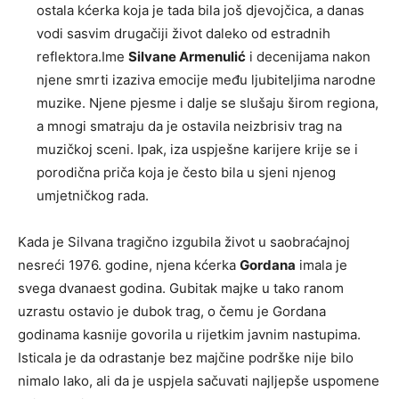
ostala kćerka koja je tada bila još djevojčica, a danas
vodi sasvim drugačiji život daleko od estradnih
reflektora.Ime
Silvane Armenulić
i decenijama nakon
njene smrti izaziva emocije među ljubiteljima narodne
muzike. Njene pjesme i dalje se slušaju širom regiona,
a mnogi smatraju da je ostavila neizbrisiv trag na
muzičkoj sceni. Ipak, iza uspješne karijere krije se i
porodična priča koja je često bila u sjeni njenog
umjetničkog rada.
Kada je Silvana tragično izgubila život u saobraćajnoj
nesreći 1976. godine, njena kćerka
Gordana
imala je
svega dvanaest godina. Gubitak majke u tako ranom
uzrastu ostavio je dubok trag, o čemu je Gordana
godinama kasnije govorila u rijetkim javnim nastupima.
Isticala je da odrastanje bez majčine podrške nije bilo
nimalo lako, ali da je uspjela sačuvati najljepše uspomene