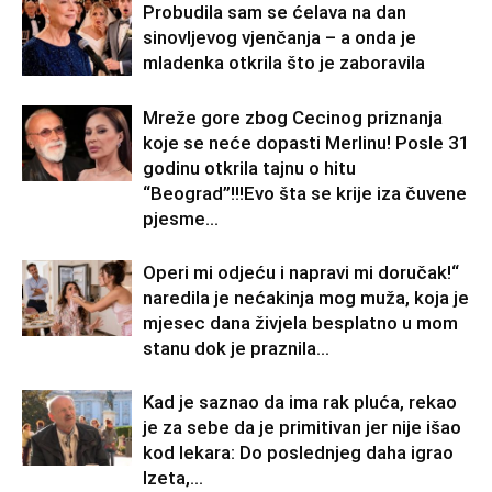
Probudila sam se ćelava na dan
sinovljevog vjenčanja – a onda je
mladenka otkrila što je zaboravila
Mreže gore zbog Cecinog priznanja
koje se neće dopasti Merlinu! Posle 31
godinu otkrila tajnu o hitu
“Beograd”!!!Evo šta se krije iza čuvene
pjesme...
Operi mi odjeću i napravi mi doručak!“
naredila je nećakinja mog muža, koja je
mjesec dana živjela besplatno u mom
stanu dok je praznila...
Kad je saznao da ima rak pluća, rekao
je za sebe da je primitivan jer nije išao
kod lekara: Do poslednjeg daha igrao
Izeta,...