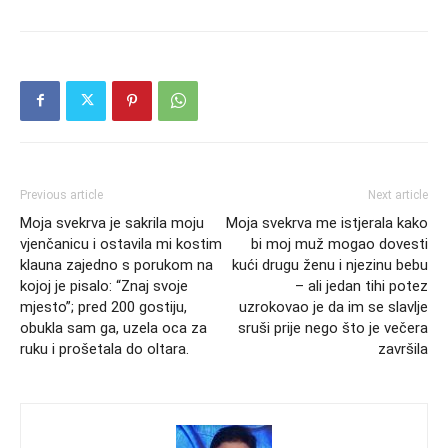
Previous article
Next article
Moja svekrva je sakrila moju
Moja svekrva me istjerala kako
vjenčanicu i ostavila mi kostim
bi moj muž mogao dovesti
klauna zajedno s porukom na
kući drugu ženu i njezinu bebu
kojoj je pisalo: “Znaj svoje
– ali jedan tihi potez
mjesto”; pred 200 gostiju,
uzrokovao je da im se slavlje
obukla sam ga, uzela oca za
sruši prije nego što je večera
ruku i prošetala do oltara.
završila