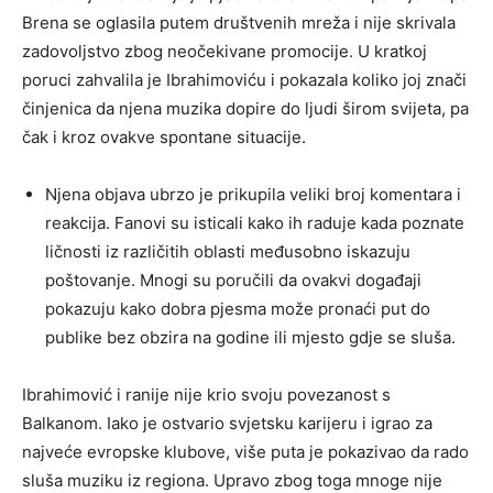
Brena se oglasila putem društvenih mreža i nije skrivala
zadovoljstvo zbog neočekivane promocije. U kratkoj
poruci zahvalila je Ibrahimoviću i pokazala koliko joj znači
činjenica da njena muzika dopire do ljudi širom svijeta, pa
čak i kroz ovakve spontane situacije.
Njena objava ubrzo je prikupila veliki broj komentara i
reakcija. Fanovi su isticali kako ih raduje kada poznate
ličnosti iz različitih oblasti međusobno iskazuju
poštovanje. Mnogi su poručili da ovakvi događaji
pokazuju kako dobra pjesma može pronaći put do
publike bez obzira na godine ili mjesto gdje se sluša.
Ibrahimović i ranije nije krio svoju povezanost s
Balkanom. Iako je ostvario svjetsku karijeru i igrao za
najveće evropske klubove, više puta je pokazivao da rado
sluša muziku iz regiona. Upravo zbog toga mnoge nije