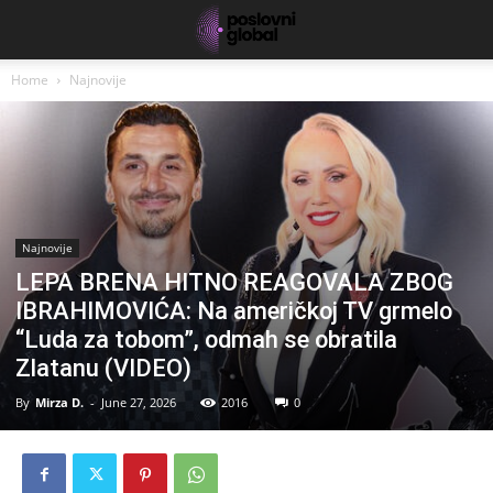
Home
Najnovije
Najnovije
LEPA BRENA HITNO REAGOVALA ZBOG
IBRAHIMOVIĆA: Na američkoj TV grmelo
“Luda za tobom”, odmah se obratila
Zlatanu (VIDEO)
By
Mirza D.
-
June 27, 2026
2016
0