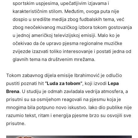
sportskim uspjesima, upečatljivim izjavama i
karakterističnim stilom. Međutim, ovoga puta nije
dospio u središte medija zbog fudbalskih tema, već
zbog neočekivanog muzičkog izbora tokom gostovanja
u jednoj američkoj televizijskoj emisiji. Malo ko je
očekivao da će upravo pjesma regionalne muzičke
zvijezde izazvati toliko interesovanje i postati jedna od
glavnih tema na društvenim mrežama.
Tokom zabavnog dijela emisije Ibrahimović je odlučio
pustiti poznati hit
“Luda za tobom”
, koji izvodi
Lepa
Brena
. U studiju je odmah zavladala vedrija atmosfera, a
prisutni su sa osmijehom reagovali na pjesmu koja je
mnogima bila potpuno novo iskustvo. Iako dio publike nije
razumio tekst, ritam i energija pjesme brzo su osvojili sve
prisutne.