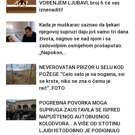
VOĐENJEM LJUBAVI, broj 6 će vas
iznenaditi!
Kada je muškarac saznao da ljekari
njegovoj supruzi daju još samo tri dana
života, nagnuo se nad njom i sa
zadovoljnim osmijehom prošaputao:
„Napokon,...
NEVEROVATAN PRIZOR U SELU KOD
POŽEGE “Celo selo je na nogama, svi
se krste, niko ne zna o čemu je
reč”..FOTO
POGREBNA POVORKA MOGA
SUPRUGA ZAUSTAVILA SE ISPRED
NAPUŠTENOG AUTOBUSNOG
KOLODVORA… A VIŠE OD STOTINU
LJUDI ISTODOBNO JE PODIGNULO