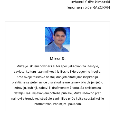
uzbunu! Stiže klimatski
fenomen i biće RAZORAN
Mirza D.
Mirza je iskusni novinar i autor specijalizovan za lifestyle,
savjete, kulturu i zanimljivosti iz Bosne i Hercegovine i regije.
Kroz svoje tekstove nastoji donijeti čitateljima inspiraciju,
praktične savjete i uvide u svakodnevne teme – bilo da je riječ o
zdravlju, kuhinji, zabavi ili društvenom životu. Sa smislom za
detalje i razumijevanjem potreba publike, Mirza redovno prati
najnovije trendove, istražuje zanimljive priče i piše sadržaj koji je
informativan, zanimljiv i pouzdan.