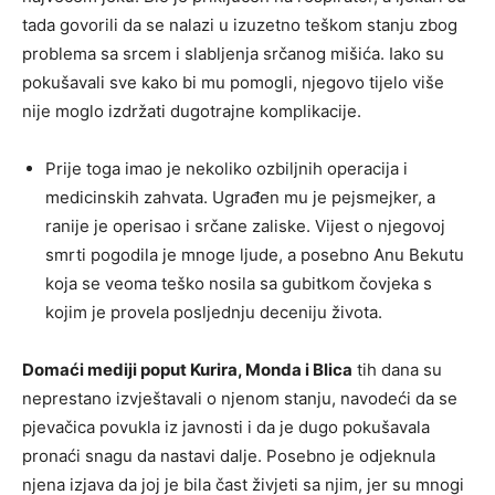
tada govorili da se nalazi u izuzetno teškom stanju zbog
problema sa srcem i slabljenja srčanog mišića. Iako su
pokušavali sve kako bi mu pomogli, njegovo tijelo više
nije moglo izdržati dugotrajne komplikacije.
Prije toga imao je nekoliko ozbiljnih operacija i
medicinskih zahvata. Ugrađen mu je pejsmejker, a
ranije je operisao i srčane zaliske. Vijest o njegovoj
smrti pogodila je mnoge ljude, a posebno Anu Bekutu
koja se veoma teško nosila sa gubitkom čovjeka s
kojim je provela posljednju deceniju života.
Domaći mediji poput Kurira, Monda i Blica
tih dana su
neprestano izvještavali o njenom stanju, navodeći da se
pjevačica povukla iz javnosti i da je dugo pokušavala
pronaći snagu da nastavi dalje. Posebno je odjeknula
njena izjava da joj je bila čast živjeti sa njim, jer su mnogi