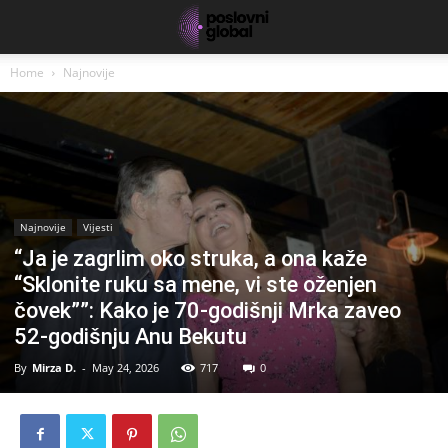
Home
Najnovije
Najnovije
Vijesti
“Ja je zagrlim oko struka, a ona kaže
“Sklonite ruku sa mene, vi ste oženjen
čovek””: Kako je 70-godišnji Mrka zaveo
52-godišnju Anu Bekutu
By
Mirza D.
-
May 24, 2026
717
0