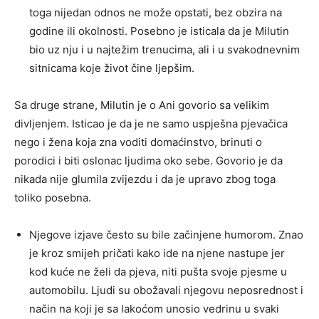
toga nijedan odnos ne može opstati, bez obzira na
godine ili okolnosti. Posebno je isticala da je Milutin
bio uz nju i u najtežim trenucima, ali i u svakodnevnim
sitnicama koje život čine ljepšim.
Sa druge strane, Milutin je o Ani govorio sa velikim
divljenjem. Isticao je da je ne samo uspješna pjevačica
nego i žena koja zna voditi domaćinstvo, brinuti o
porodici i biti oslonac ljudima oko sebe. Govorio je da
nikada nije glumila zvijezdu i da je upravo zbog toga
toliko posebna.
Njegove izjave često su bile začinjene humorom. Znao
je kroz smijeh pričati kako ide na njene nastupe jer
kod kuće ne želi da pjeva, niti pušta svoje pjesme u
automobilu. Ljudi su obožavali njegovu neposrednost i
način na koji je sa lakoćom unosio vedrinu u svaki