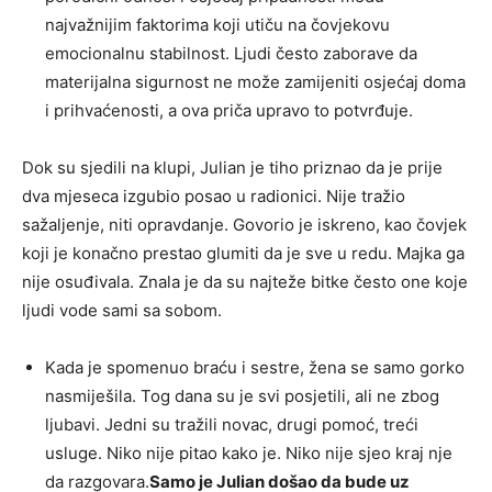
najvažnijim faktorima koji utiču na čovjekovu
emocionalnu stabilnost. Ljudi često zaborave da
materijalna sigurnost ne može zamijeniti osjećaj doma
i prihvaćenosti, a ova priča upravo to potvrđuje.
Dok su sjedili na klupi, Julian je tiho priznao da je prije
dva mjeseca izgubio posao u radionici. Nije tražio
sažaljenje, niti opravdanje. Govorio je iskreno, kao čovjek
koji je konačno prestao glumiti da je sve u redu. Majka ga
nije osuđivala. Znala je da su najteže bitke često one koje
ljudi vode sami sa sobom.
Kada je spomenuo braću i sestre, žena se samo gorko
nasmiješila. Tog dana su je svi posjetili, ali ne zbog
ljubavi. Jedni su tražili novac, drugi pomoć, treći
usluge. Niko nije pitao kako je. Niko nije sjeo kraj nje
da razgovara.
Samo je Julian došao da bude uz