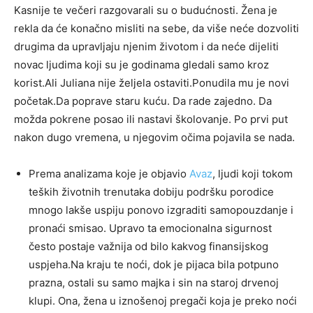
Kasnije te večeri razgovarali su o budućnosti. Žena je
rekla da će konačno misliti na sebe, da više neće dozvoliti
drugima da upravljaju njenim životom i da neće dijeliti
novac ljudima koji su je godinama gledali samo kroz
korist.Ali Juliana nije željela ostaviti.Ponudila mu je novi
početak.Da poprave staru kuću. Da rade zajedno. Da
možda pokrene posao ili nastavi školovanje. Po prvi put
nakon dugo vremena, u njegovim očima pojavila se nada.
Prema analizama koje je objavio
Avaz
, ljudi koji tokom
teških životnih trenutaka dobiju podršku porodice
mnogo lakše uspiju ponovo izgraditi samopouzdanje i
pronaći smisao. Upravo ta emocionalna sigurnost
često postaje važnija od bilo kakvog finansijskog
uspjeha.Na kraju te noći, dok je pijaca bila potpuno
prazna, ostali su samo majka i sin na staroj drvenoj
klupi. Ona, žena u iznošenoj pregači koja je preko noći