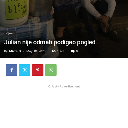
Vijesti
Julian nije odmah podigao pogled.
By
Mirza D.
-
May 10, 2026
1321
0
Oglasi - Advertisement