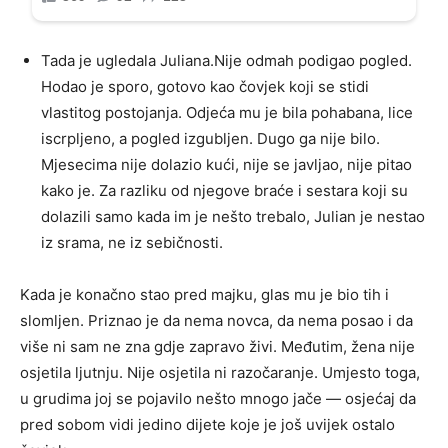
Tada je ugledala Juliana.Nije odmah podigao pogled.
Hodao je sporo, gotovo kao čovjek koji se stidi
vlastitog postojanja. Odjeća mu je bila pohabana, lice
iscrpljeno, a pogled izgubljen. Dugo ga nije bilo.
Mjesecima nije dolazio kući, nije se javljao, nije pitao
kako je. Za razliku od njegove braće i sestara koji su
dolazili samo kada im je nešto trebalo, Julian je nestao
iz srama, ne iz sebičnosti.
Kada je konačno stao pred majku, glas mu je bio tih i
slomljen. Priznao je da nema novca, da nema posao i da
više ni sam ne zna gdje zapravo živi. Međutim, žena nije
osjetila ljutnju. Nije osjetila ni razočaranje. Umjesto toga,
u grudima joj se pojavilo nešto mnogo jače — osjećaj da
pred sobom vidi jedino dijete koje je još uvijek ostalo