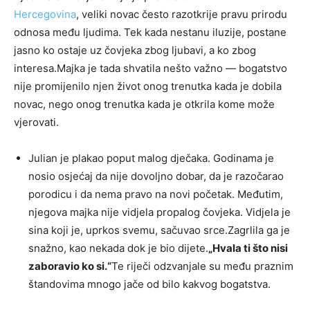
Hercegovina
, veliki novac često razotkrije pravu prirodu
odnosa među ljudima. Tek kada nestanu iluzije, postane
jasno ko ostaje uz čovjeka zbog ljubavi, a ko zbog
interesa.Majka je tada shvatila nešto važno — bogatstvo
nije promijenilo njen život onog trenutka kada je dobila
novac, nego onog trenutka kada je otkrila kome može
vjerovati.
Julian je plakao poput malog dječaka. Godinama je
nosio osjećaj da nije dovoljno dobar, da je razočarao
porodicu i da nema pravo na novi početak. Međutim,
njegova majka nije vidjela propalog čovjeka. Vidjela je
sina koji je, uprkos svemu, sačuvao srce.Zagrlila ga je
snažno, kao nekada dok je bio dijete.
„Hvala ti što nisi
zaboravio ko si.“
Te riječi odzvanjale su među praznim
štandovima mnogo jače od bilo kakvog bogatstva.