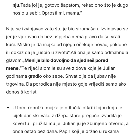
nju.
Tada joj je, gotovo šapatom, rekao ono što je dugo
nosio u sebi:„Oprosti mi, mama.“
Nije se izvinjavao zato što je bio siromašan. Izvinjavao se
jer je vjerovao da bez uspjeha nema pravo da se vrati
kući. Mislio je da majka od njega očekuje novac, poklone
ili dokaz da je „uspio u životu“.Ali ona je samo odmahnula
glavom.
„Meni je bilo dovoljno da sjedneš pored
mene.“
Te riječi slomile su sve zidove koje je Julian
godinama gradio oko sebe. Shvatio je da ljubav nije
trgovina. Da porodica nije mjesto gdje vrijediš samo ako
donosiš korist.
U tom trenutku majka je odlučila otkriti tajnu koju je
cijeli dan skrivala.Iz džepa stare pregače izvadila je
kovertu i pružila mu je. Julian ju je zbunjeno otvorio, a
onda ostao bez daha. Papir koji je držao u rukama