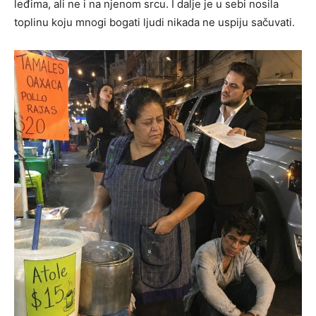
leđima, ali ne i na njenom srcu. I dalje je u sebi nosila
toplinu koju mnogi bogati ljudi nikada ne uspiju sačuvati.