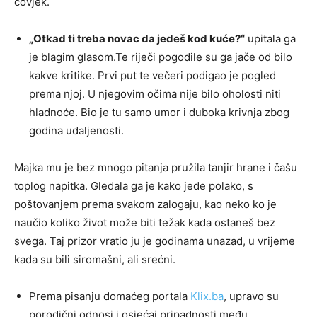
čovjek.
„Otkad ti treba novac da jedeš kod kuće?“
upitala ga
je blagim glasom.Te riječi pogodile su ga jače od bilo
kakve kritike. Prvi put te večeri podigao je pogled
prema njoj. U njegovim očima nije bilo oholosti niti
hladnoće. Bio je tu samo umor i duboka krivnja zbog
godina udaljenosti.
Majka mu je bez mnogo pitanja pružila tanjir hrane i čašu
toplog napitka. Gledala ga je kako jede polako, s
poštovanjem prema svakom zalogaju, kao neko ko je
naučio koliko život može biti težak kada ostaneš bez
svega. Taj prizor vratio ju je godinama unazad, u vrijeme
kada su bili siromašni, ali srećni.
Prema pisanju domaćeg portala
Klix.ba
, upravo su
porodični odnosi i osjećaj pripadnosti među