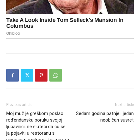
Previous article
Next article
Moj muž je greškom poslao
Sedam godina patnje i jedan
rođendansku poruku svojoj
neobičan susret
ljubavnici, ne sluteći da ću se
ja pojaviti u restoranu s
njegovom majkom i tortom za