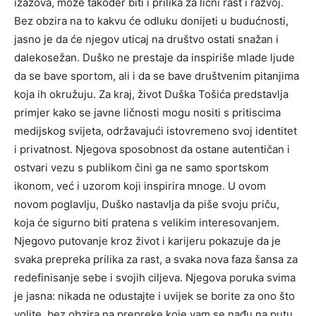
izazova, može također biti i prilika za lični rast i razvoj.
Bez obzira na to kakvu će odluku donijeti u budućnosti,
jasno je da će njegov uticaj na društvo ostati snažan i
dalekosežan. Duško ne prestaje da inspiriše mlade ljude
da se bave sportom, ali i da se bave društvenim pitanjima
koja ih okružuju.
Za kraj, život Duška Tošića predstavlja
primjer kako se javne ličnosti mogu nositi s pritiscima
medijskog svijeta, održavajući istovremeno svoj identitet
i privatnost. Njegova sposobnost da ostane autentičan i
ostvari vezu s publikom čini ga ne samo sportskom
ikonom, već i uzorom koji inspirira mnoge.
U ovom
novom poglavlju, Duško nastavlja da piše svoju priču,
koja će sigurno biti pratena s velikim interesovanjem.
Njegovo putovanje kroz život i karijeru pokazuje da je
svaka prepreka prilika za rast, a svaka nova faza šansa za
redefinisanje sebe i svojih ciljeva.
Njegova poruka svima
je jasna: nikada ne odustajte i uvijek se borite za ono što
volite, bez obzira na prepreke koje vam se nađu na putu.