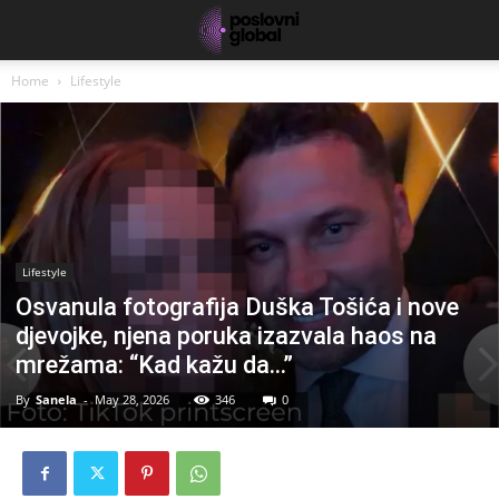
Home
Lifestyle
Lifestyle
Osvanula fotografija Duška Tošića i nove
djevojke, njena poruka izazvala haos na
mrežama: “Kad kažu da…”
By
Sanela
-
May 28, 2026
346
0