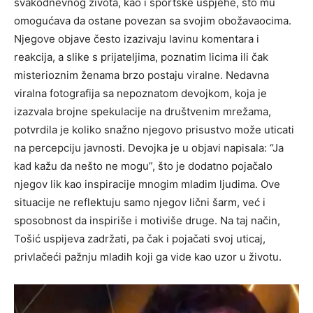
svakodnevnog života, kao i sportske uspjehe, što mu
omogućava da ostane povezan sa svojim obožavaocima.
Njegove objave često izazivaju lavinu komentara i
reakcija, a slike s prijateljima, poznatim licima ili čak
misterioznim ženama brzo postaju viralne.
Nedavna
viralna fotografija sa nepoznatom devojkom, koja je
izazvala brojne spekulacije na društvenim mrežama,
potvrdila je koliko snažno njegovo prisustvo može uticati
na percepciju javnosti. Devojka je u objavi napisala: “Ja
kad kažu da nešto ne mogu”, što je dodatno pojačalo
njegov lik kao inspiracije mnogim mladim ljudima.
Ove
situacije ne reflektuju samo njegov lični šarm, već i
sposobnost da inspiriše i motiviše druge. Na taj način,
Tošić uspijeva zadržati, pa čak i pojačati svoj uticaj,
privlačeći pažnju mladih koji ga vide kao uzor u životu.