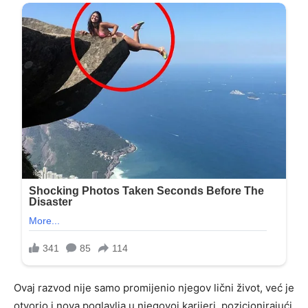
Ovaj razvod nije samo promijenio njegov lični život, već je
otvorio i nova poglavlja u njegovoj karijeri, pozicionirajući