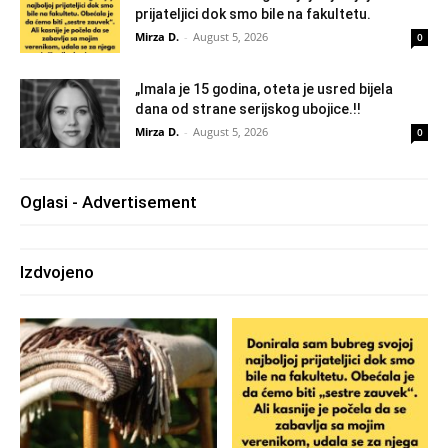
prijateljici dok smo bile na fakultetu.
Mirza D.
-
August 5, 2026
0
„Imala je 15 godina, oteta je usred bijela
dana od strane serijskog ubojice.!!
Mirza D.
-
August 5, 2026
0
Oglasi - Advertisement
Izdvojeno