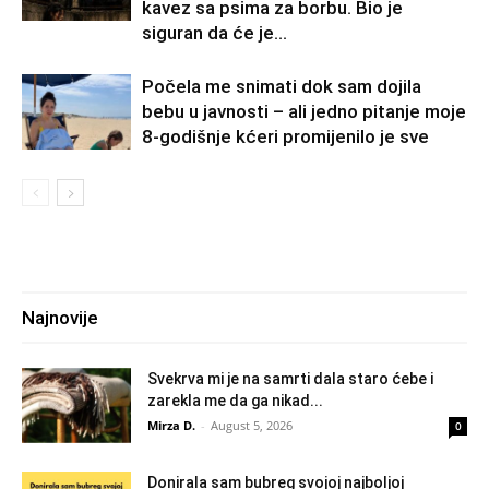
kavez sa psima za borbu. Bio je
siguran da će je...
Počela me snimati dok sam dojila
bebu u javnosti – ali jedno pitanje moje
8-godišnje kćeri promijenilo je sve
Najnovije
Svekrva mi je na samrti dala staro ćebe i
zarekla me da ga nikad...
Mirza D.
-
August 5, 2026
0
Donirala sam bubreg svojoj najboljoj