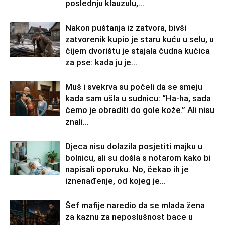
poslednju klauzulu,...
Nakon puštanja iz zatvora, bivši
zatvorenik kupio je staru kuću u selu, u
čijem dvorištu je stajala čudna kućica
za pse: kada ju je...
Muš i svekrva su počeli da se smeju
kada sam ušla u sudnicu: “Ha-ha, sada
ćemo je obraditi do gole kože.” Ali nisu
znali...
Djeca nisu dolazila posjetiti majku u
bolnicu, ali su došla s notarom kako bi
napisali oporuku. No, čekao ih je
iznenađenje, od kojeg je...
Šef mafije naredio da se mlada žena
za kaznu za neposlušnost bace u