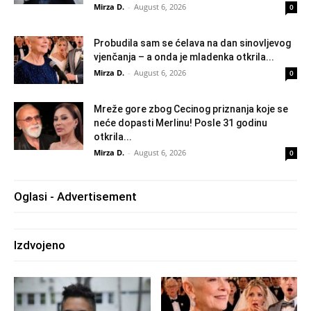
Mirza D.
-
August 6, 2026
0
Probudila sam se ćelava na dan sinovljevog
vjenčanja – a onda je mladenka otkrila...
Mirza D.
-
August 6, 2026
0
Mreže gore zbog Cecinog priznanja koje se
neće dopasti Merlinu! Posle 31 godinu
otkrila...
Mirza D.
-
August 6, 2026
0
Oglasi - Advertisement
Izdvojeno