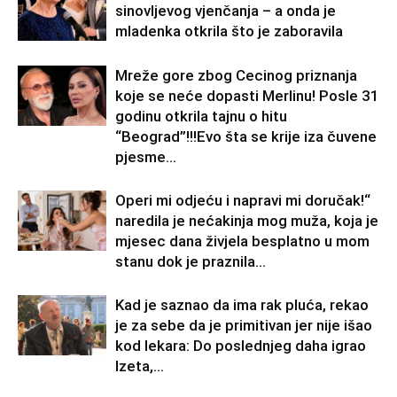
sinovljevog vjenčanja – a onda je
mladenka otkrila što je zaboravila
Mreže gore zbog Cecinog priznanja
koje se neće dopasti Merlinu! Posle 31
godinu otkrila tajnu o hitu
“Beograd”!!!Evo šta se krije iza čuvene
pjesme...
Operi mi odjeću i napravi mi doručak!“
naredila je nećakinja mog muža, koja je
mjesec dana živjela besplatno u mom
stanu dok je praznila...
Kad je saznao da ima rak pluća, rekao
je za sebe da je primitivan jer nije išao
kod lekara: Do poslednjeg daha igrao
Izeta,...