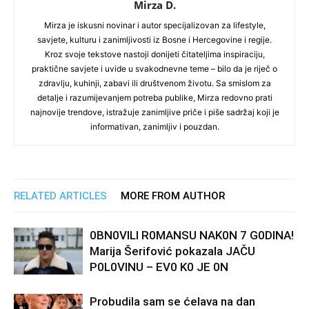
Mirza D.
Mirza je iskusni novinar i autor specijalizovan za lifestyle,
savjete, kulturu i zanimljivosti iz Bosne i Hercegovine i regije.
Kroz svoje tekstove nastoji donijeti čitateljima inspiraciju,
praktične savjete i uvide u svakodnevne teme – bilo da je riječ o
zdravlju, kuhinji, zabavi ili društvenom životu. Sa smislom za
detalje i razumijevanjem potreba publike, Mirza redovno prati
najnovije trendove, istražuje zanimljive priče i piše sadržaj koji je
informativan, zanimljiv i pouzdan.
RELATED ARTICLES
MORE FROM AUTHOR
0BN0VlLl R0MANSU NAK0N 7 G0DlNA!
Marija Šerifović pokazala JAČU
P0L0VINU – EV0 K0 JE 0N
Probudila sam se ćelava na dan