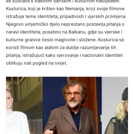
se suočava s vlastitim vjerskim i kulturnim naslijeđem.
Kusturica, koji je kršten kao Nemanja, kroz svoje filmove
istražuje teme identiteta, pripadnosti i vjerskih promjena.
Njegovo umjetničko djelo neprestano postavlja pitanja o
naravi identiteta, posebno na Balkanu, gdje su vjerske i
kulturne granice često maglovite i složene. Kusturica se
koristi filmom kao alatom za dublje razumijevanje tih
pitanja, istražujući kako vjerovanje i nacionalni identitet
oblikuju naš pogled na svijet.