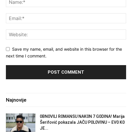
Save my name, email, and website in this browser for the
next time I comment.
Najnovije
0BN0VlLl R0MANSU NAK0N 7 G0DlNA! Marija
Šerifović pokazala JAČU P0L0VINU – EV0 K0
JE...