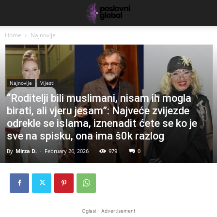
Home
Najnovije
Najnovije
Vijesti
“Roditelji bili muslimani, nisam ih mogla
birati, ali vjeru jesam”: Najveće zvijezde
odrekle se isIama, iznenadit ćete se ko je
sve na spisku, ona ima š0k razlog
By
Mirza D.
-
February 26, 2026
979
0
Oglasi - Advertisement