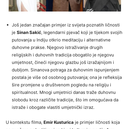
Još jedan značajan primjer iz svijeta poznatih ličnosti
je
Sinan Sakić
, legendarni pjevač koji je tijekom svojih
putovanja u Indiju otkrio meditaciju i alternativne
duhovne prakse. Njegovo istraživanje drugih
religijskih i duhovnih tradicija obogatilo je njegovu
umjetnost, čineći njegovu glazbu još izražajnijom i
dubljom. Sinanova potraga za duhovnim ispunjenjem
postala je više od osobnog putovanja; ona je refleksija
šire promjene u društvenom pogledu na religiju i
spiritualnost. Mnogi umjetnici danas traže duhovnu
slobodu kroz različite tradicije, što im omogućava da
istraže i obogate vlastiti umjetnički izraz.
U kontekstu filma,
Emir Kusturica
je primjer ličnosti koja