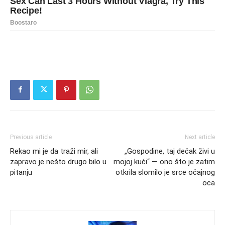
Previous article
Next article
Rekao mi je da traži mir, ali
„Gospodine, taj dečak živi u
zapravo je nešto drugo bilo u
mojoj kući“ — ono što je zatim
pitanju
otkrila slomilo je srce očajnog
oca