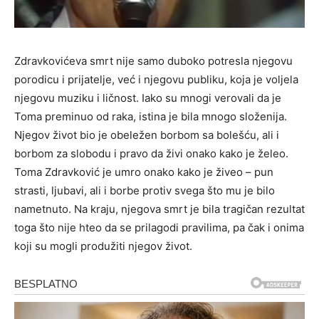
Zdravkovićeva smrt nije samo duboko potresla njegovu
porodicu i prijatelje, već i njegovu publiku, koja je voljela
njegovu muziku i ličnost. Iako su mnogi verovali da je
Toma preminuo od raka, istina je bila mnogo složenija.
Njegov život bio je obeležen borbom sa bolešću, ali i
borbom za slobodu i pravo da živi onako kako je želeo.
Toma Zdravković je umro onako kako je živeo – pun
strasti, ljubavi, ali i borbe protiv svega što mu je bilo
nametnuto. Na kraju, njegova smrt je bila tragičan rezultat
toga što nije hteo da se prilagodi pravilima, pa čak i onima
koji su mogli produžiti njegov život.