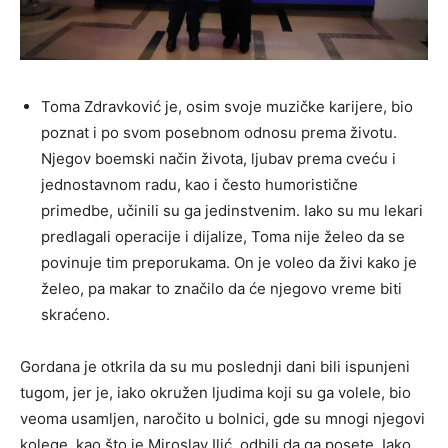
Toma Zdravković je, osim svoje muzičke karijere, bio
poznat i po svom posebnom odnosu prema životu.
Njegov boemski način života, ljubav prema cveću i
jednostavnom radu, kao i često humoristične
primedbe, učinili su ga jedinstvenim. Iako su mu lekari
predlagali operacije i dijalize, Toma nije želeo da se
povinuje tim preporukama. On je voleo da živi kako je
želeo, pa makar to značilo da će njegovo vreme biti
skraćeno.
Gordana je otkrila da su mu poslednji dani bili ispunjeni
tugom, jer je, iako okružen ljudima koji su ga volele, bio
veoma usamljen, naročito u bolnici, gde su mnogi njegovi
kolege, kao što je Miroslav Ilić, odbili da ga posete. Iako