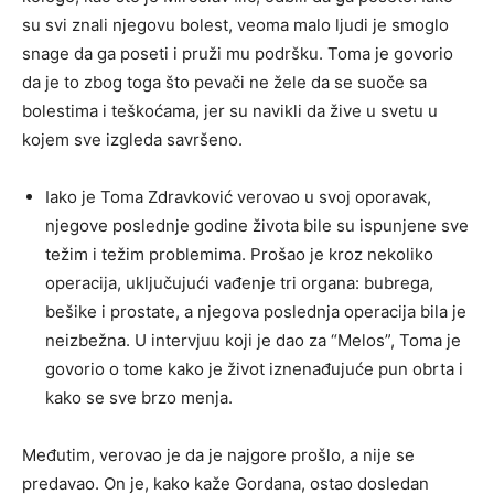
su svi znali njegovu bolest, veoma malo ljudi je smoglo
snage da ga poseti i pruži mu podršku. Toma je govorio
da je to zbog toga što pevači ne žele da se suoče sa
bolestima i teškoćama, jer su navikli da žive u svetu u
kojem sve izgleda savršeno.
Iako je Toma Zdravković verovao u svoj oporavak,
njegove poslednje godine života bile su ispunjene sve
težim i težim problemima. Prošao je kroz nekoliko
operacija, uključujući vađenje tri organa: bubrega,
bešike i prostate, a njegova poslednja operacija bila je
neizbežna. U intervjuu koji je dao za “Melos”, Toma je
govorio o tome kako je život iznenađujuće pun obrta i
kako se sve brzo menja.
Međutim, verovao je da je najgore prošlo, a nije se
predavao. On je, kako kaže Gordana, ostao dosledan