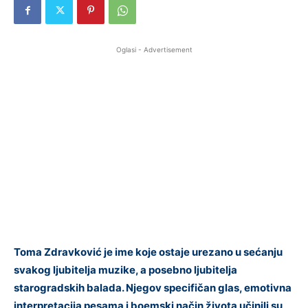
Oglasi - Advertisement
Toma Zdravković je ime koje ostaje urezano u sećanju
svakog ljubitelja muzike, a posebno ljubitelja
starogradskih balada. Njegov specifičan glas, emotivna
interpretacija pesama i boemski način života učinili su