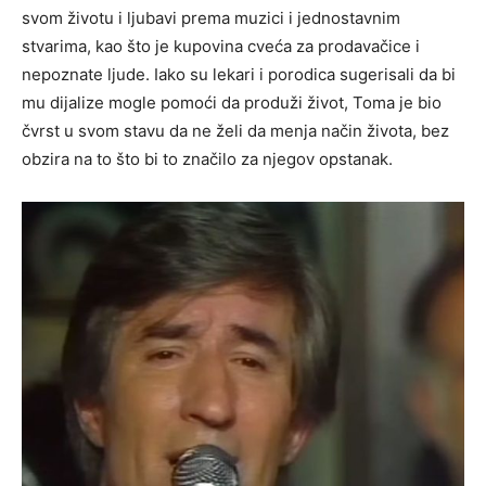
svom životu i ljubavi prema muzici i jednostavnim
stvarima, kao što je kupovina cveća za prodavačice i
nepoznate ljude. Iako su lekari i porodica sugerisali da bi
mu dijalize mogle pomoći da produži život, Toma je bio
čvrst u svom stavu da ne želi da menja način života, bez
obzira na to što bi to značilo za njegov opstanak.