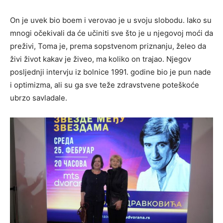
On je uvek bio boem i verovao je u svoju slobodu. Iako su
mnogi očekivali da će učiniti sve što je u njegovoj moći da
preživi, Toma je, prema sopstvenom priznanju, želeo da
živi život kakav je živeo, ma koliko on trajao. Njegov
posljednji intervju iz bolnice 1991. godine bio je pun nade
i optimizma, ali su ga sve teže zdravstvene poteškoće
ubrzo savladale.