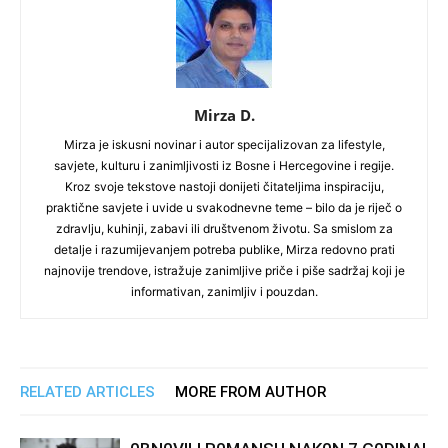
Mirza D.
Mirza je iskusni novinar i autor specijalizovan za lifestyle,
savjete, kulturu i zanimljivosti iz Bosne i Hercegovine i regije.
Kroz svoje tekstove nastoji donijeti čitateljima inspiraciju,
praktične savjete i uvide u svakodnevne teme – bilo da je riječ o
zdravlju, kuhinji, zabavi ili društvenom životu. Sa smislom za
detalje i razumijevanjem potreba publike, Mirza redovno prati
najnovije trendove, istražuje zanimljive priče i piše sadržaj koji je
informativan, zanimljiv i pouzdan.
RELATED ARTICLES
MORE FROM AUTHOR