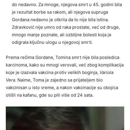
do nedavno. Za mnoge, njegova smrt u 45. godini bila
je rezultat borbe sa rakom, ali njegova supruga
Gordana nedavno je otkrila da to nije bila istina.
Zdravković nije umro od raka prostate, već od druge,
mnogo manje poznate, ali ozbiljne bolesti koja je
odigrala ključnu ulogu u njegovoj smrti.
Prema rečima Gordane, Tomina smrt nije bila posledica
karcinoma, kako su mnogi verovali, već zbog komplikacija
koje je izazvala vakcina protiv velikih boginja,
Variola
Vera
. Naime, Toma je zajedno sa prijateljem bio
vakcinisan u isto vreme, a nakon vakcinacije su obojica
otišli na kafanu, gde su pili više od 24 sata.