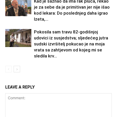
Kad je saznao da ima rak pluća, rekao
je za sebe da je primitivan jer nije išao
kod lekara: Do poslednjeg daha igrao
Izeta,...
Pokosila sam travu 82-godišnjoj
udovici iz susjedstva; sljedećeg jutra
sudski izvršitelj pokucao je na moja
vrata sa zahtjevom od kojeg mi se
sledila krv...
LEAVE A REPLY