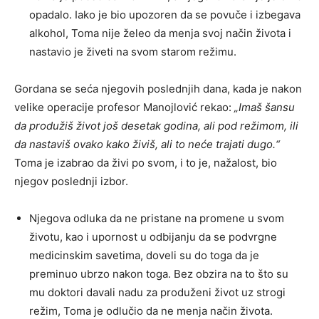
opadalo. Iako je bio upozoren da se povuče i izbegava
alkohol, Toma nije želeo da menja svoj način života i
nastavio je živeti na svom starom režimu.
Gordana se seća njegovih poslednjih dana, kada je nakon
velike operacije profesor Manojlović rekao:
„Imaš šansu
da produžiš život još desetak godina, ali pod režimom, ili
da nastaviš ovako kako živiš, ali to neće trajati dugo.“
Toma je izabrao da živi po svom, i to je, nažalost, bio
njegov poslednji izbor.
Njegova odluka da ne pristane na promene u svom
životu, kao i upornost u odbijanju da se podvrgne
medicinskim savetima, doveli su do toga da je
preminuo ubrzo nakon toga. Bez obzira na to što su
mu doktori davali nadu za produženi život uz strogi
režim, Toma je odlučio da ne menja način života.