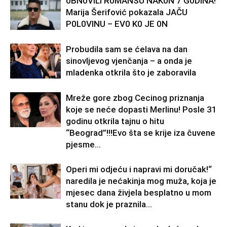
0BN0VlLl R0MANSU NAK0N 7 G0DlNA!
Marija Šerifović pokazala JAČU
P0L0VINU – EV0 K0 JE 0N
Probudila sam se ćelava na dan
sinovljevog vjenčanja – a onda je
mladenka otkrila što je zaboravila
Mreže gore zbog Cecinog priznanja
koje se neće dopasti Merlinu! Posle 31
godinu otkrila tajnu o hitu
“Beograd”!!!Evo šta se krije iza čuvene
pjesme...
Operi mi odjeću i napravi mi doručak!“
naredila je nećakinja mog muža, koja je
mjesec dana živjela besplatno u mom
stanu dok je praznila...