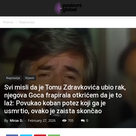
Home
Najnovije
Najnovije
Vijesti
Svi misli da je Tomu Zdravkovića ubio rak,
njegova Goca frapirala otkrićem da je to
laž: Povukao koban potez koji ga je
usmrtio, ovako je zaista skončao
By
Mirza D.
-
February 27, 2026
705
0