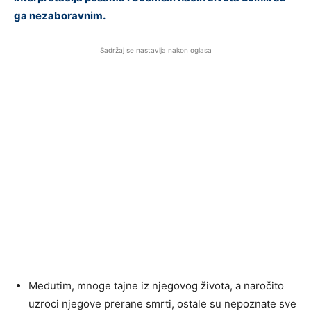
ga nezaboravnim.
Sadržaj se nastavlja nakon oglasa
Međutim, mnoge tajne iz njegovog života, a naročito
uzroci njegove prerane smrti, ostale su nepoznate sve