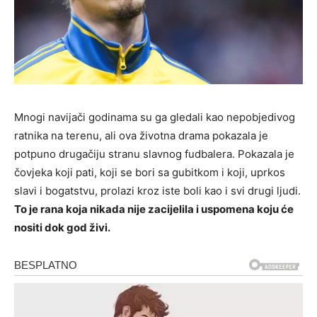
Mnogi navijači godinama su ga gledali kao nepobjedivog
ratnika na terenu, ali ova životna drama pokazala je
potpuno drugačiju stranu slavnog fudbalera. Pokazala je
čovjeka koji pati, koji se bori sa gubitkom i koji, uprkos
slavi i bogatstvu, prolazi kroz iste boli kao i svi drugi ljudi.
To je rana koja nikada nije zacijelila i uspomena koju će
nositi dok god živi.