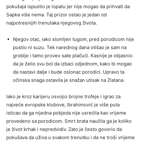
pokušaja ispustio je lopatu jer nije mogao da prihvati da
Sapka više nema. Taj prizor ostao je jedan od
najpotresnijih trenutaka njegovog života.
Njegov otac, iako slomljen tugom, pred porodicom nije
pustio ni suzu. Tek narednog dana otišao je sam na
groblje i tamo proveo sate plačući. Kasnije je objasnio
da je želio svu bol da izbaci odjednom, kako bi mogao
da nastavi dalje i bude oslonac porodici. Upravo ta
očinska snaga ostavila je snažan utisak na Zlatana.
Iako je kroz karijeru osvojio brojne trofeje i igrao za
najveće evropske klubove, Ibrahimović je više puta
isticao da ga nijedna pobjeda nije usrećila kao vrijeme
provedeno sa porodicom. Smrt brata naučila ga je koliko
je život krhak i nepredvidiv. Zato je često govorio da
pokušava da uživa u svakom trenutku i da ne troši vrijeme