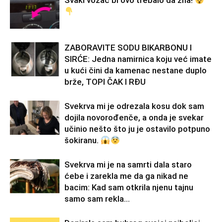
Svaki vozač bi ovo trebalo da zna!
ZABORAVITE SODU BIKARBONU I
SIRĆE: Jedna namirnica koju već imate
u kući čini da kamenac nestane duplo
brže, TOPI ČAK I RĐU
Svekrva mi je odrezala kosu dok sam
dojila novorođenče, a onda je svekar
učinio nešto što ju je ostavilo potpuno
šokiranu.
Svekrva mi je na samrti dala staro
ćebe i zarekla me da ga nikad ne
bacim: Kad sam otkrila njenu tajnu
samo sam rekla...