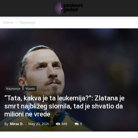
Home
Najnovije
Najnovije
Vijesti
“Tata, kakva je ta leukemija?”: Zlatana je
smrt najbližeg slomila, tad je shvatio da
milioni ne vrede
By
Mirza D.
-
May 20, 2026
448
0