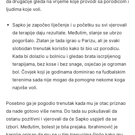
da drugačije gleda na vrijeme koje provodi sa porodicom i
ljudima koje voli.
Sapko je započeo liječenje i u početku su svi vjerovali
da terapije daju rezultate. Međutim, stanje se ubrzo
pogoršalo. Zlatan je tada igrao u Parizu, ali je svaki
slobodan trenutak koristio kako bi bio uz porodicu.
Kada bi dolazio u bolnicu i gledao brata iscrpljenog
terapijama, bez kose i bez snage, osjećao je ogroman
bol. Čovjek koji je godinama dominirao na fudbalskim
terenima sada nije mogao da pomogne nekome koga
najviše voli.
Posebno ga je pogodio trenutak kada mu je otac priznao
da nade gotovo više nema. Do tada su pokušavali da
ostanu pozitivni i vjerovali da će Sapko uspjeti da se
izbori. Međutim, bolest je bila prejaka. Ibrahimović je
kasnije opisao da mu se u tim trenucima činilo kako mu