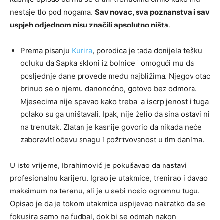
nestaje tlo pod nogama.
Sav novac, sva poznanstva i sav
uspjeh odjednom nisu značili apsolutno ništa.
Prema pisanju
Kurira
, porodica je tada donijela tešku
odluku da Sapka skloni iz bolnice i omogući mu da
posljednje dane provede među najbližima. Njegov otac
brinuo se o njemu danonoćno, gotovo bez odmora.
Mjesecima nije spavao kako treba, a iscrpljenost i tuga
polako su ga uništavali. Ipak, nije želio da sina ostavi ni
na trenutak. Zlatan je kasnije govorio da nikada neće
zaboraviti očevu snagu i požrtvovanost u tim danima.
U isto vrijeme, Ibrahimović je pokušavao da nastavi
profesionalnu karijeru. Igrao je utakmice, trenirao i davao
maksimum na terenu, ali je u sebi nosio ogromnu tugu.
Opisao je da je tokom utakmica uspijevao nakratko da se
fokusira samo na fudbal, dok bi se odmah nakon