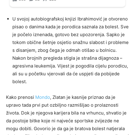
U svojoj autobiografskoj knjizi Ibrahimović je otvoreno
pisao o danima kada je porodica saznala za bolest. Sve
je počelo iznenada, gotovo bez upozorenja. Sapko je
tokom obične šetnje osjetio snažnu slabost i probleme
s disanjem, zbog čega je odmah otišao u bolnicu.
Nakon brojnih pregleda stigla je strašna dijagnoza –
agresivna leukemija. Vijest je pogodila cijelu porodicu,
ali su u početku vjerovali da će uspjeti da pobijede
bolest.
Kako prenosi
Mondo
, Zlatan je kasnije priznao da je
upravo tada prvi put ozbiljno razmišljao o prolaznosti
života. Dok je njegova karijera bila na vrhuncu, shvatio je
da postoje bitke koje ni najveće sportske zvijezde ne
mogu dobiti. Govorio je da ga je bratova bolest natjerala