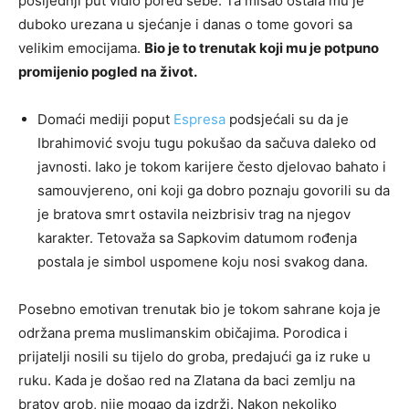
posljednji put vidio pored sebe. Ta misao ostala mu je
duboko urezana u sjećanje i danas o tome govori sa
velikim emocijama.
Bio je to trenutak koji mu je potpuno
promijenio pogled na život.
Domaći mediji poput
Espresa
podsjećali su da je
Ibrahimović svoju tugu pokušao da sačuva daleko od
javnosti. Iako je tokom karijere često djelovao bahato i
samouvjereno, oni koji ga dobro poznaju govorili su da
je bratova smrt ostavila neizbrisiv trag na njegov
karakter. Tetovaža sa Sapkovim datumom rođenja
postala je simbol uspomene koju nosi svakog dana.
Posebno emotivan trenutak bio je tokom sahrane koja je
održana prema muslimanskim običajima. Porodica i
prijatelji nosili su tijelo do groba, predajući ga iz ruke u
ruku. Kada je došao red na Zlatana da baci zemlju na
bratov grob, nije mogao da izdrži. Nakon nekoliko