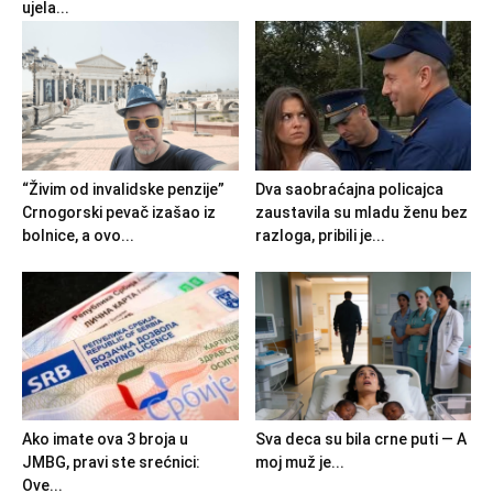
ujela...
“Živim od invalidske penzije”
Dva saobraćajna policajca
Crnogorski pevač izašao iz
zaustavila su mladu ženu bez
bolnice, a ovo...
razloga, pribili je...
Ako imate ova 3 broja u
Sva deca su bila crne puti — A
JMBG, pravi ste srećnici:
moj muž je...
Ove...