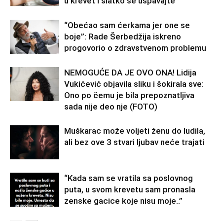
u krevet i slatko se uspavajte
“Obećao sam ćerkama jer one se
boje”: Rade Šerbedžija iskreno
progovorio o zdravstvenom problemu
NEMOGUĆE DA JE OVO ONA! Lidija
Vukićević objavila sliku i šokirala sve:
Ono po čemu je bila prepoznatljiva
sada nije deo nje (FOTO)
Muškarac može voljeti ženu do ludila,
ali bez ove 3 stvari ljubav neće trajati
“Kada sam se vratila sa poslovnog
puta, u svom krevetu sam pronasla
zenske gacice koje nisu moje..”