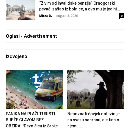
“Živim od invalidske penzije” Crnogorski
pevač izašao iz bolnice, a ovo mu je jedini...
Mirza D.
-
August 8, 2026
0
Oglasi - Advertisement
Izdvojeno
PANIKA NA PLAŽI TURISTI
Nepoznati čovjek dolazio je
BJEŽE GLAVOM BEZ
na svaku sahranu, a istina o
OBZIRA!!!Devojčicu iz Srbije
njemu...