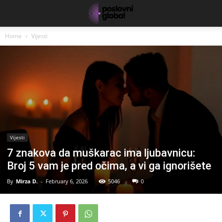
Home
Vijesti
Vijesti
7 znakova da muškarac ima ljubavnicu:
Broj 5 vam je pred očima, a vi ga ignorišete
By
Mirza D.
-
February 6, 2026
5046
0