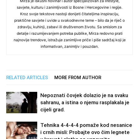
Mirza je iskusni novinar i autor specijalizovan za lifestyle,
savjete, kulturu i zanimljivosti iz Bosne i Hercegovine i regije.
Kroz svoje tekstove nastoji donijeti čitateljima inspiraciju,
praktične savjete i uvide u svakodnevne teme – bilo da je riječ o
zdravlju, kuhinji, zabavi ili društvenom životu. Sa smislom za
detalje i razumijevanjem potreba publike, Mirza redovno prati
najnovije trendove, istražuje zanimljive priče i piše sadržaj koji je
informativan, zanimljiv i pouzdan.
RELATED ARTICLES
MORE FROM AUTHOR
Nepoznati čovjek dolazio je na svaku
sahranu, a istina o njemu rasplakala je
cijeli grad.
Tehnika 4-4-4-4 pomaže kod nesanice
i crnih misli: Probajte ovo čim legnete