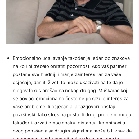
Emocionalno udaljavanje također je jedan od znakova
na koji bi trebalo obratiti pozornost. Ako vaš partner
postane sve hladniji i manje zainteresiran za vaše
osjećaje, dan ili život, to može ukazivati na to da je
njegov fokus prešao na nekog drugog. Muškarac koji
se povlači emocionalno često ne pokazuje interes za
vaše probleme ili osjećanja, a razgovori postaju
površinski. Iako stres na poslu ili drugi problemi mogu
također izazvati emocionalnu distancu, kombinacija
ovog ponašanja sa drugim signalima može biti znak da
u njegovom životu postoji netko drugi na koga je