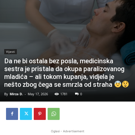
Vijesti
Da ne bi ostala bez posla, medicinska
sestra je pristala da okupa paralizovanog
mladića – ali tokom kupanja, vidjela je
nešto zbog čega se smrzla od straha
By
Mirza D.
-
May 17, 2026
1781
0
Oglasi - Advertisement