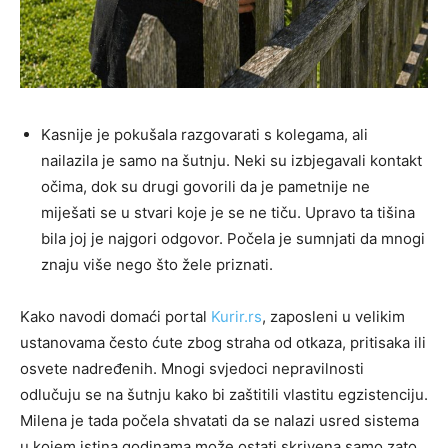
Kasnije je pokušala razgovarati s kolegama, ali
nailazila je samo na šutnju. Neki su izbjegavali kontakt
očima, dok su drugi govorili da je pametnije ne
miješati se u stvari koje je se ne tiču. Upravo ta tišina
bila joj je najgori odgovor. Počela je sumnjati da mnogi
znaju više nego što žele priznati.
Kako navodi domaći portal
Kurir.rs
, zaposleni u velikim
ustanovama često ćute zbog straha od otkaza, pritisaka ili
osvete nadređenih. Mnogi svjedoci nepravilnosti
odlučuju se na šutnju kako bi zaštitili vlastitu egzistenciju.
Milena je tada počela shvatati da se nalazi usred sistema
u kojem istina godinama može ostati skrivena samo zato