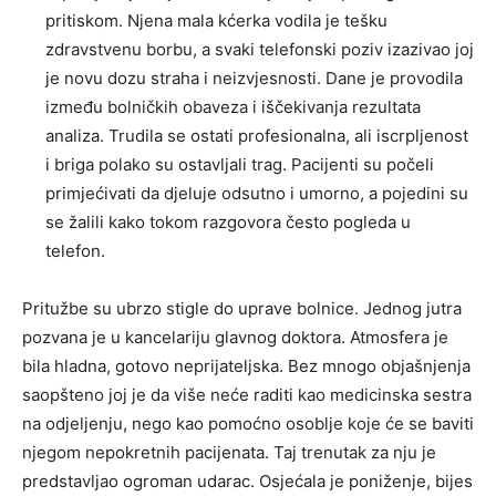
pritiskom. Njena mala kćerka vodila je tešku
zdravstvenu borbu, a svaki telefonski poziv izazivao joj
je novu dozu straha i neizvjesnosti. Dane je provodila
između bolničkih obaveza i iščekivanja rezultata
analiza. Trudila se ostati profesionalna, ali iscrpljenost
i briga polako su ostavljali trag. Pacijenti su počeli
primjećivati da djeluje odsutno i umorno, a pojedini su
se žalili kako tokom razgovora često pogleda u
telefon.
Pritužbe su ubrzo stigle do uprave bolnice. Jednog jutra
pozvana je u kancelariju glavnog doktora. Atmosfera je
bila hladna, gotovo neprijateljska. Bez mnogo objašnjenja
saopšteno joj je da više neće raditi kao medicinska sestra
na odjeljenju, nego kao pomoćno osoblje koje će se baviti
njegom nepokretnih pacijenata. Taj trenutak za nju je
predstavljao ogroman udarac. Osjećala je poniženje, bijes