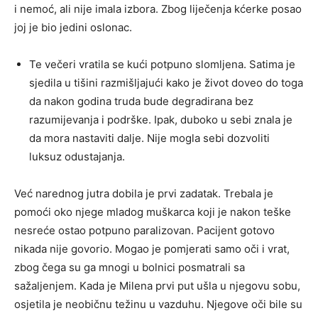
i nemoć, ali nije imala izbora. Zbog liječenja kćerke posao
joj je bio jedini oslonac.
Te večeri vratila se kući potpuno slomljena. Satima je
sjedila u tišini razmišljajući kako je život doveo do toga
da nakon godina truda bude degradirana bez
razumijevanja i podrške. Ipak, duboko u sebi znala je
da mora nastaviti dalje. Nije mogla sebi dozvoliti
luksuz odustajanja.
Već narednog jutra dobila je prvi zadatak. Trebala je
pomoći oko njege mladog muškarca koji je nakon teške
nesreće ostao potpuno paralizovan. Pacijent gotovo
nikada nije govorio. Mogao je pomjerati samo oči i vrat,
zbog čega su ga mnogi u bolnici posmatrali sa
sažaljenjem. Kada je Milena prvi put ušla u njegovu sobu,
osjetila je neobičnu težinu u vazduhu. Njegove oči bile su