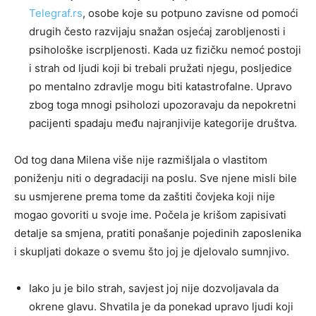
Telegraf.rs
, osobe koje su potpuno zavisne od pomoći
drugih često razvijaju snažan osjećaj zarobljenosti i
psihološke iscrpljenosti. Kada uz fizičku nemoć postoji
i strah od ljudi koji bi trebali pružati njegu, posljedice
po mentalno zdravlje mogu biti katastrofalne. Upravo
zbog toga mnogi psiholozi upozoravaju da nepokretni
pacijenti spadaju među najranjivije kategorije društva.
Od tog dana Milena više nije razmišljala o vlastitom
poniženju niti o degradaciji na poslu. Sve njene misli bile
su usmjerene prema tome da zaštiti čovjeka koji nije
mogao govoriti u svoje ime. Počela je krišom zapisivati
detalje sa smjena, pratiti ponašanje pojedinih zaposlenika
i skupljati dokaze o svemu što joj je djelovalo sumnjivo.
Iako ju je bilo strah, savjest joj nije dozvoljavala da
okrene glavu. Shvatila je da ponekad upravo ljudi koji