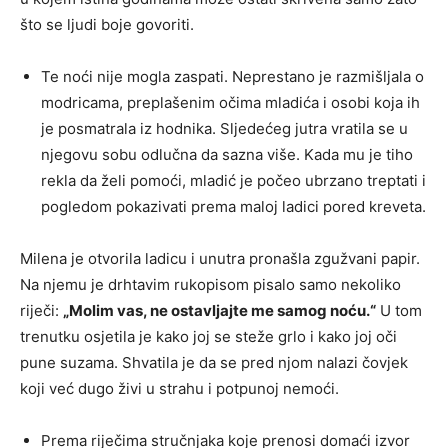
što se ljudi boje govoriti.
Te noći nije mogla zaspati. Neprestano je razmišljala o
modricama, preplašenim očima mladića i osobi koja ih
je posmatrala iz hodnika. Sljedećeg jutra vratila se u
njegovu sobu odlučna da sazna više. Kada mu je tiho
rekla da želi pomoći, mladić je počeo ubrzano treptati i
pogledom pokazivati prema maloj ladici pored kreveta.
Milena je otvorila ladicu i unutra pronašla zgužvani papir.
Na njemu je drhtavim rukopisom pisalo samo nekoliko
riječi:
„Molim vas, ne ostavljajte me samog noću.“
U tom
trenutku osjetila je kako joj se steže grlo i kako joj oči
pune suzama. Shvatila je da se pred njom nalazi čovjek
koji već dugo živi u strahu i potpunoj nemoći.
Prema riječima stručnjaka koje prenosi domaći izvor