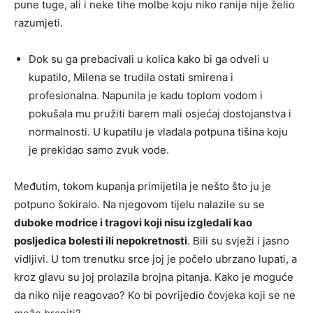
pune tuge, ali i neke tihe molbe koju niko ranije nije želio
razumjeti.
Dok su ga prebacivali u kolica kako bi ga odveli u
kupatilo, Milena se trudila ostati smirena i
profesionalna. Napunila je kadu toplom vodom i
pokušala mu pružiti barem mali osjećaj dostojanstva i
normalnosti. U kupatilu je vladala potpuna tišina koju
je prekidao samo zvuk vode.
Međutim, tokom kupanja primijetila je nešto što ju je
potpuno šokiralo. Na njegovom tijelu nalazile su se
duboke modrice i tragovi koji nisu izgledali kao
posljedica bolesti ili nepokretnosti
. Bili su svježi i jasno
vidljivi. U tom trenutku srce joj je počelo ubrzano lupati, a
kroz glavu su joj prolazila brojna pitanja. Kako je moguće
da niko nije reagovao? Ko bi povrijedio čovjeka koji se ne