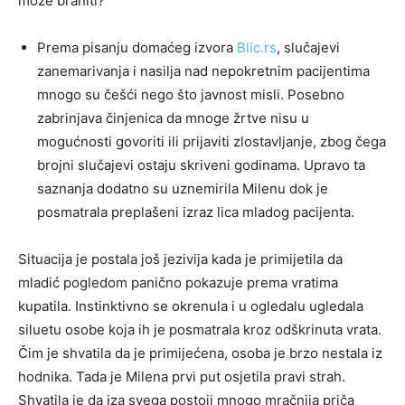
može braniti?
Prema pisanju domaćeg izvora
Blic.rs
, slučajevi
zanemarivanja i nasilja nad nepokretnim pacijentima
mnogo su češći nego što javnost misli. Posebno
zabrinjava činjenica da mnoge žrtve nisu u
mogućnosti govoriti ili prijaviti zlostavljanje, zbog čega
brojni slučajevi ostaju skriveni godinama. Upravo ta
saznanja dodatno su uznemirila Milenu dok je
posmatrala preplašeni izraz lica mladog pacijenta.
Situacija je postala još jezivija kada je primijetila da
mladić pogledom panično pokazuje prema vratima
kupatila. Instinktivno se okrenula i u ogledalu ugledala
siluetu osobe koja ih je posmatrala kroz odškrinuta vrata.
Čim je shvatila da je primijećena, osoba je brzo nestala iz
hodnika. Tada je Milena prvi put osjetila pravi strah.
Shvatila je da iza svega postoji mnogo mračnija priča