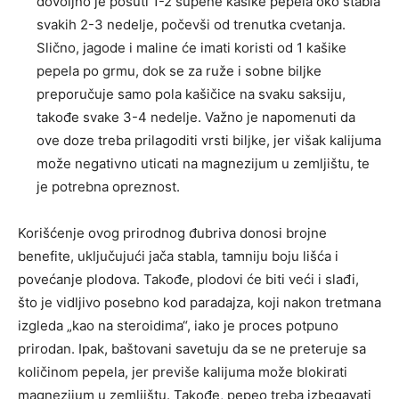
dovoljno je posuti 1-2 supene kašike pepela oko stabla
svakih 2-3 nedelje, počevši od trenutka cvetanja.
Slično, jagode i maline će imati koristi od 1 kašike
pepela po grmu, dok se za ruže i sobne biljke
preporučuje samo pola kašičice na svaku saksiju,
takođe svake 3-4 nedelje. Važno je napomenuti da
ove doze treba prilagoditi vrsti biljke, jer višak kalijuma
može negativno uticati na magnezijum u zemljištu, te
je potrebna opreznost.
Korišćenje ovog prirodnog đubriva donosi brojne
benefite, uključujući jača stabla, tamniju boju lišća i
povećanje plodova. Takođe, plodovi će biti veći i slađi,
što je vidljivo posebno kod paradajza, koji nakon tretmana
izgleda „kao na steroidima“, iako je proces potpuno
prirodan. Ipak, baštovani savetuju da se ne preteruje sa
količinom pepela, jer previše kalijuma može blokirati
magnezijum u zemljištu. Takođe, pepeo treba izbegavati