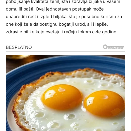
poboljšanje kvaliteta zemljišta i zdravlja biljaka u vašem
domu ili bašti. Ovaj jednostavan postupak može
unaprediti rast i izgled biljaka, što je posebno korisno za
one koji žele da postignu bogatiji urod, ali i lepše,
zdravije biljke koje cvetaju i rađaju tokom cele godine