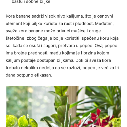
baštu i sobne biljke.
Kora banane sadrži visok nivo kalijuma, što je osnovni
element koji biljke koriste za rast i plodnost. Međutim,
sveža kora banane može privući mušice i druge
štetočine, zbog čega je bolje koristiti ispečenu koru koja
se, kada se osuši i sagori, pretvara u pepeo. Ovaj pepeo
ima brojne prednosti, među kojima je i brzina kojom
kalijum postaje dostupan biljkama. Dok bi sveža kora
trebalo nekoliko nedelja da se razloži, pepeo je već za tri
dana potpuno efikasan.