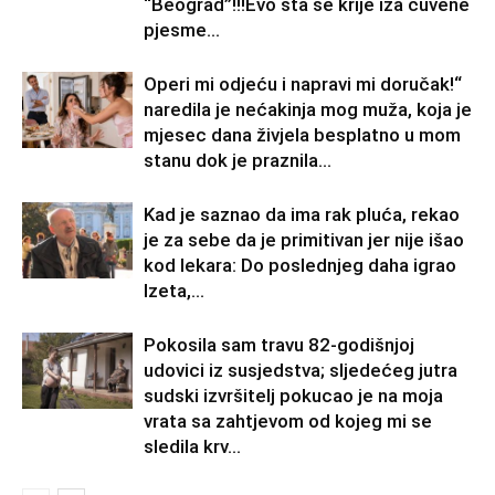
“Beograd”!!!Evo šta se krije iza čuvene
pjesme...
Operi mi odjeću i napravi mi doručak!“
naredila je nećakinja mog muža, koja je
mjesec dana živjela besplatno u mom
stanu dok je praznila...
Kad je saznao da ima rak pluća, rekao
je za sebe da je primitivan jer nije išao
kod lekara: Do poslednjeg daha igrao
Izeta,...
Pokosila sam travu 82-godišnjoj
udovici iz susjedstva; sljedećeg jutra
sudski izvršitelj pokucao je na moja
vrata sa zahtjevom od kojeg mi se
sledila krv...