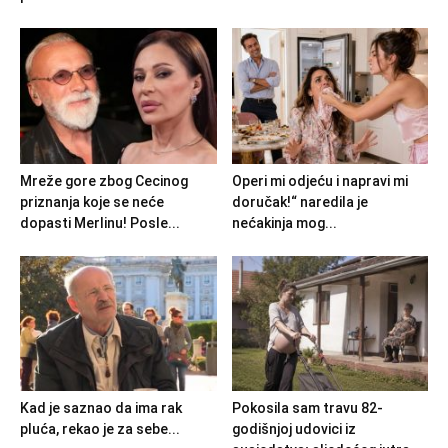
Mreže gore zbog Cecinog
Operi mi odjeću i napravi mi
priznanja koje se neće
doručak!“ naredila je
dopasti Merlinu! Posle...
nećakinja mog...
Kad je saznao da ima rak
Pokosila sam travu 82-
pluća, rekao je za sebe...
godišnjoj udovici iz