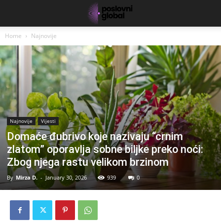
Home
Najnovije
Najnovije
Vijesti
Domaće đubrivo koje nazivaju “crnim
zlatom” oporavlja sobne biljke preko noći:
Zbog njega rastu velikom brzinom
By
Mirza D.
-
January 30, 2026
939
0