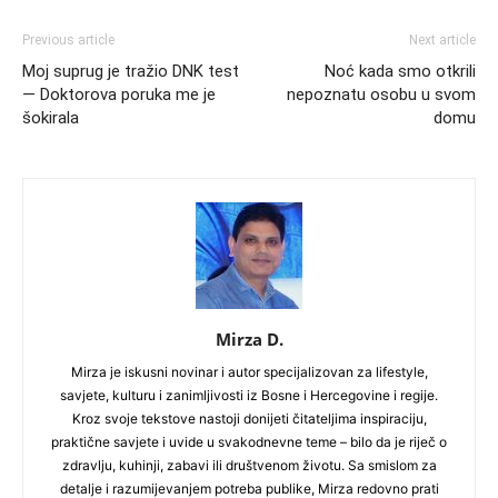
Previous article
Next article
Moj suprug je tražio DNK test
Noć kada smo otkrili
— Doktorova poruka me je
nepoznatu osobu u svom
šokirala
domu
Mirza D.
Mirza je iskusni novinar i autor specijalizovan za lifestyle,
savjete, kulturu i zanimljivosti iz Bosne i Hercegovine i regije.
Kroz svoje tekstove nastoji donijeti čitateljima inspiraciju,
praktične savjete i uvide u svakodnevne teme – bilo da je riječ o
zdravlju, kuhinji, zabavi ili društvenom životu. Sa smislom za
detalje i razumijevanjem potreba publike, Mirza redovno prati