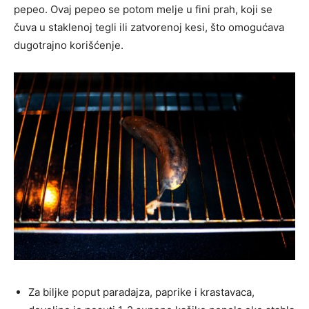
pepeo. Ovaj pepeo se potom melje u fini prah, koji se
čuva u staklenoj tegli ili zatvorenoj kesi, što omogućava
dugotrajno korišćenje.
Za biljke poput paradajza, paprike i krastavaca,