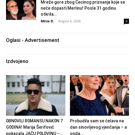
Mreže gore zbog Cecinog priznanja koje se
neće dopasti Merlinu! Posle 31 godinu
otkrila...
Mirza D.
-
August 6, 2026
0
Oglasi - Advertisement
Izdvojeno
0BN0VlLl R0MANSU NAK0N 7
Probudila sam se ćelava na
G0DlNA! Marija Šerifović
dan sinovljevog vjenčanja – a
pokazala JAČU P0L0VINU –...
onda...