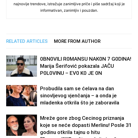
najnovije trendove, istražuje zanimljive priče i piše sadržaj koji je
informativan, zanimljiv i pouzdan.
RELATED ARTICLES
MORE FROM AUTHOR
0BN0VlLl R0MANSU NAK0N 7 G0DlNA!
Marija Šerifović pokazala JAČU
P0L0VINU – EV0 K0 JE 0N
Probudila sam se ćelava na dan
sinovljevog vjenčanja – a onda je
mladenka otkrila što je zaboravila
Mreže gore zbog Cecinog priznanja
koje se neće dopasti Merlinu! Posle 31
godinu otkrila tajnu o hitu