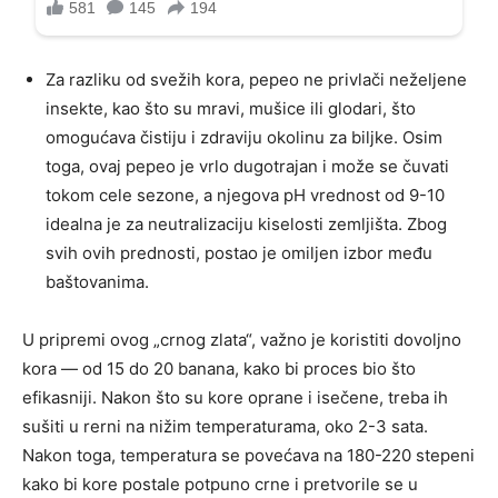
Za razliku od svežih kora, pepeo ne privlači neželjene
insekte, kao što su mravi, mušice ili glodari, što
omogućava čistiju i zdraviju okolinu za biljke. Osim
toga, ovaj pepeo je vrlo dugotrajan i može se čuvati
tokom cele sezone, a njegova pH vrednost od 9-10
idealna je za neutralizaciju kiselosti zemljišta. Zbog
svih ovih prednosti, postao je omiljen izbor među
baštovanima.
U pripremi ovog „crnog zlata“, važno je koristiti dovoljno
kora — od 15 do 20 banana, kako bi proces bio što
efikasniji. Nakon što su kore oprane i isečene, treba ih
sušiti u rerni na nižim temperaturama, oko 2-3 sata.
Nakon toga, temperatura se povećava na 180-220 stepeni
kako bi kore postale potpuno crne i pretvorile se u