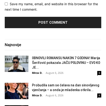
Save my name, email, and website in this browser for the
next time I comment.
Najnovije
0BN0VlLl R0MANSU NAK0N 7 G0DlNA! Marija
Šerifović pokazala JAČU P0L0VINU – EV0 K0
JE...
Mirza D.
-
August 6, 2026
0
Probudila sam se ćelava na dan sinovljevog
vjenčanja – a onda je mladenka otkrila...
Mirza D.
-
August 6, 2026
0