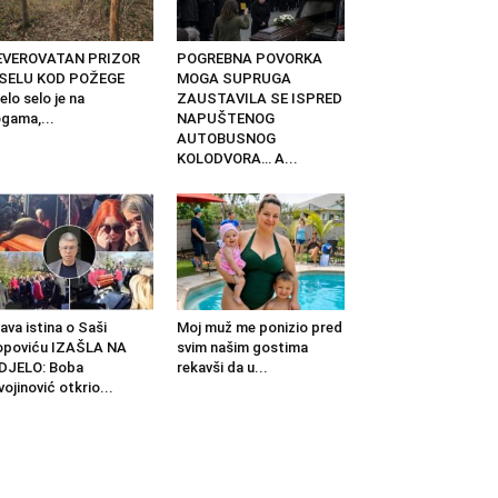
EVEROVATAN PRIZOR
POGREBNA POVORKA
 SELU KOD POŽEGE
MOGA SUPRUGA
elo selo je na
ZAUSTAVILA SE ISPRED
gama,...
NAPUŠTENOG
AUTOBUSNOG
KOLODVORA… A...
ava istina o Saši
Moj muž me ponizio pred
opoviću IZAŠLA NA
svim našim gostima
DJELO: Boba
rekavši da u...
vojinović otkrio...