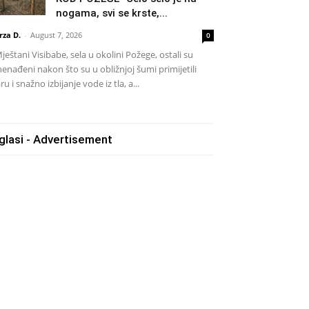
nogama, svi se krste,...
rza D.
-
August 7, 2026
0
eštani Visibabe, sela u okolini Požege, ostali su
nenađeni nakon što su u obližnjoj šumi primijetili
ru i snažno izbijanje vode iz tla, a...
glasi - Advertisement