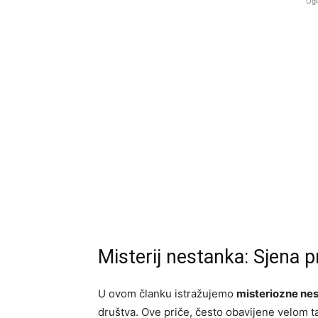
Ogl
Misterij nestanka: Sjena p
U ovom članku istražujemo
misteriozne ne
društva. Ove priče, često obavijene velom ta