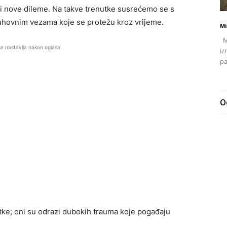
 nove dileme. Na takve trenutke susrećemo se s
i duhovnim vezama koje se protežu kroz vrijeme.
Mi
Mj
se nastavlja nakon oglasa
iz
pa
O
ke; oni su odrazi dubokih trauma koje pogađaju