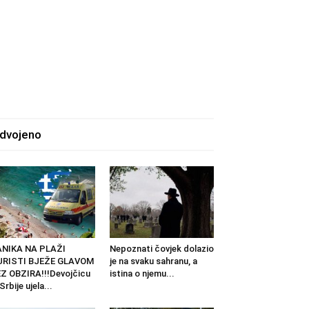
zdvojeno
ANIKA NA PLAŽI
Nepoznati čovjek dolazio
URISTI BJEŽE GLAVOM
je na svaku sahranu, a
Z OBZIRA!!!Devojčicu
istina o njemu...
 Srbije ujela...