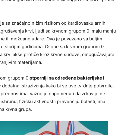
e sa značajno nižim rizikom od kardiovaskularnih
 zgrušavanja krvi, ljudi sa krvnom grupom 0 imaju manju
ne ili moždane udare. Ovo je povezano sa boljim
o u starijim godinama. Osobe sa krvnom grupom 0
 da krv lakše protiče kroz krvne sudove, omogućavajući
hranjivim materijama.
rvnom grupom 0
otporniji na određene bakterijske i
dodatna istraživanja kako bi se ove tvrdnje potvrdile.
 prednostima, važno je napomenuti da zdravlje ne
ishranu, fizičku aktivnost i prevenciju bolesti, ima
ma krvna grupa.