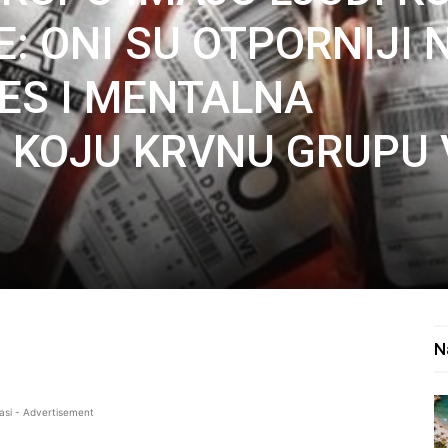
: ONI SU OTPORNIJI 
TES I MENTALNA
 KOJU KRVNU GRUPU 
N
asi - Advertisement