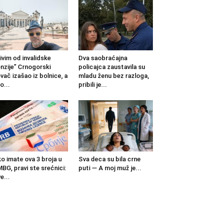
ivim od invalidske
Dva saobraćajna
nzije” Crnogorski
policajca zaustavila su
vač izašao iz bolnice, a
mladu ženu bez razloga,
o...
pribili je...
o imate ova 3 broja u
Sva deca su bila crne
BG, pravi ste srećnici:
puti — A moj muž je...
e...