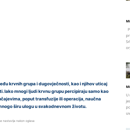
Mi
Po
pr
Sr
or
 krvnih grupa i dugovječnosti, kao i njihov uticaj
Mi
ti. Iako mnogi ljudi krvnu grupu percipiraju samo kao
U 
čajevima, poput transfuzije ili operacija, naučna
je
 mnogo širu ulogu u svakodnevnom životu.
po
uv
se nastavlja nakon oglasa