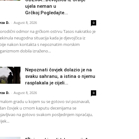
ujela neman u
Grčkoj:Pogledajte...
rza D.
-
August 8, 2026
0
rodični odmor na grčkom ostrvu Tasos nakratko je
ekinula neugodna situacija kada je djevojčica iz
bije nakon kontakta s nepoznatim morskim
ganizmom dobila izraženo...
Nepoznati čovjek dolazio je na
svaku sahranu, a istina o njemu
rasplakala je cijeli...
rza D.
-
August 8, 2026
0
malom gradu u kojem su se gotovo svi poznavali,
dan čovjek u crnom kaputu decenijama se
javljivao na gotovo svakom posljednjem ispraćaju,
ijek...