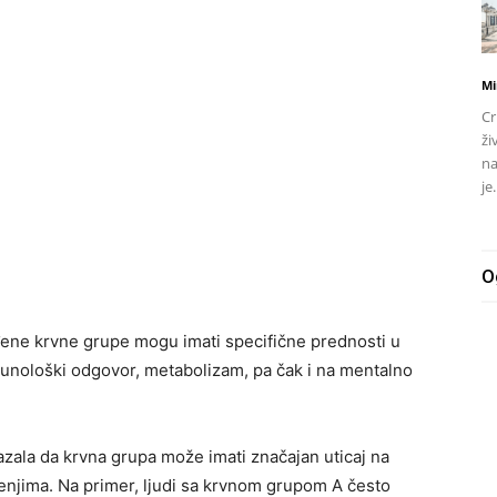
Mi
Cr
ži
na
je.
O
ene krvne grupe mogu imati specifične prednosti u
imunološki odgovor, metabolizam, pa čak i na mentalno
azala da krvna grupa može imati značajan uticaj na
njima. Na primer, ljudi sa krvnom grupom A često