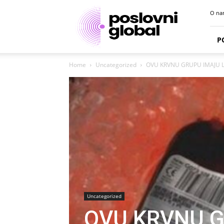
Poslovni
O na
portal
P
Home
Uncategorized
OVU KRVNU GRUPU IMAJU LJU
Uncategorized
OVU KRVNU G