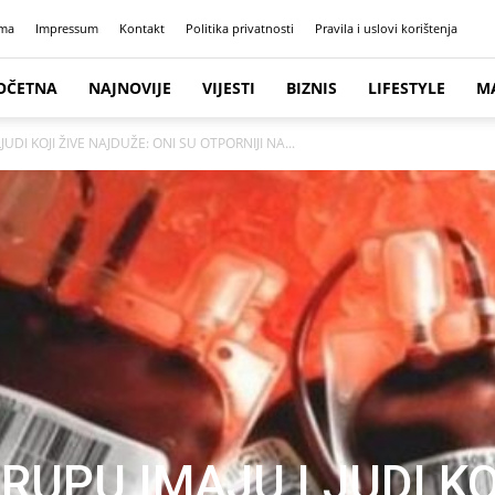
ma
Impressum
Kontakt
Politika privatnosti
Pravila i uslovi korištenja
OČETNA
NAJNOVIJE
VIJESTI
BIZNIS
LIFESTYLE
M
DI KOJI ŽIVE NAJDUŽE: ONI SU OTPORNIJI NA...
RUPU IMAJU LJUDI KO