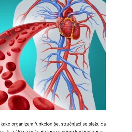
 kako organizam funkcioniše, stručnjaci se slažu da
ike, kao što su pušenje, prekomerno konzumiranje