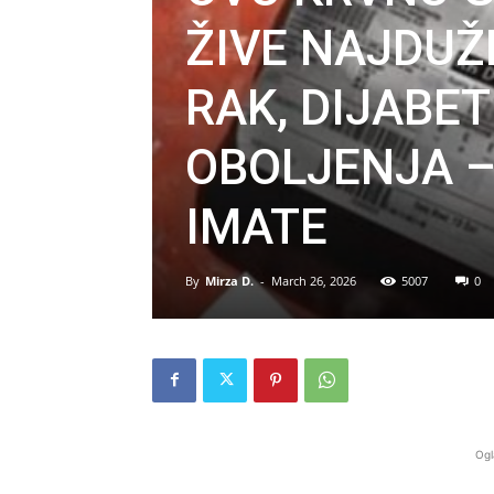
ŽIVE NAJDUŽE
RAK, DIJABE
OBOLJENJA –
IMATE
By
Mirza D.
-
March 26, 2026
5007
0
Ogl