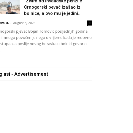
“Živim od invalidske penzije”
Crnogorski pevač izašao iz
bolnice, a ovo mu je jedini...
rza D.
-
August 8, 2026
0
nogorski pjevač Bojan Tomović posljednjih godina
vi mnogo povučenije nego u vrijeme kada je redovno
stupao, a poslije novog boravka u bolnici govorio
..
glasi - Advertisement