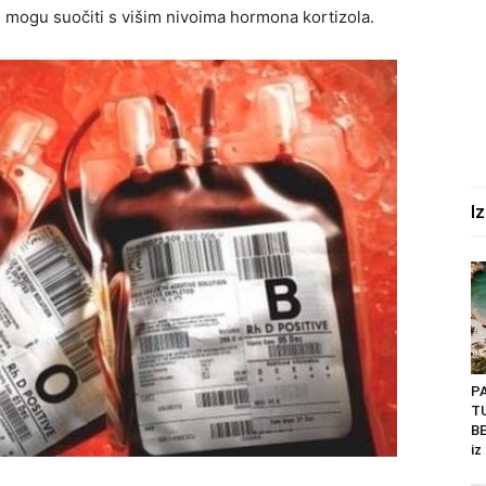
 mogu suočiti s višim nivoima hormona kortizola.
I
P
T
BE
iz