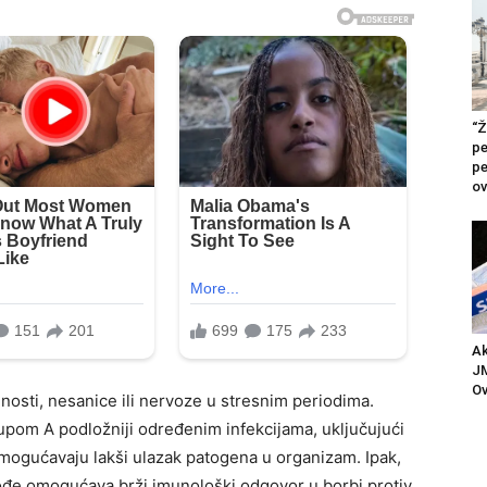
“Ž
pe
pe
ov
Ak
JM
Ov
osti, nesanice ili nervoze u stresnim periodima.
upom A podložniji određenim infekcijama, uključujući
 omogućavaju lakši ulazak patogena u organizam. Ipak,
akođe omogućava brži imunološki odgovor u borbi protiv