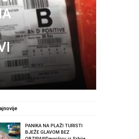
NA
VI
ajnovije
PANIKA NA PLAŽI TURISTI
BJEŽE GLAVOM BEZ
OBZIRA!!!Devojčicu iz Srbije