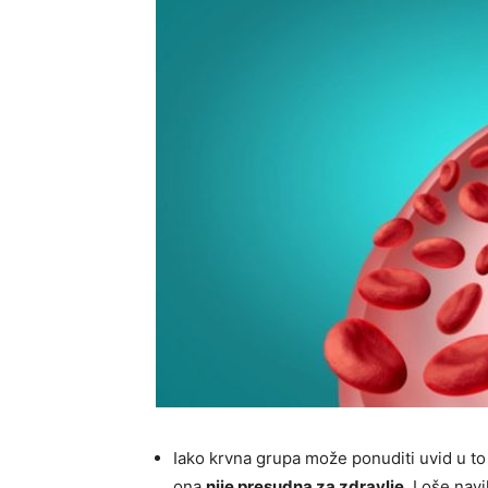
Iako krvna grupa može ponuditi uvid u to
ona
nije presudna za zdravlje
. Loše nav