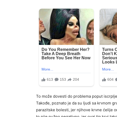
To može dovesti do problema poput iscrpljen
Takođe, poznato je da su ljudi sa krvnom gr
parazitske bolesti, jer njihove krvne ćelije
to nije nužno negativno, jer ovaj tip krvi t