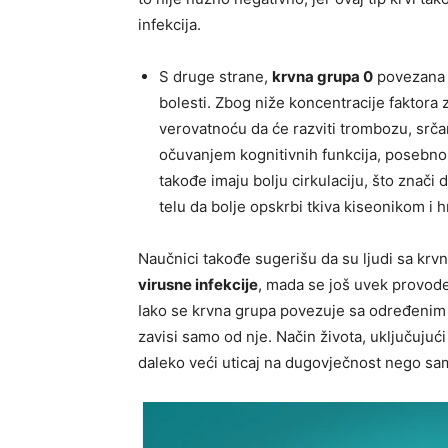
infekcija.
S druge strane,
krvna grupa 0
povezana j
bolesti. Zbog niže koncentracije faktora
verovatnoću da će razviti trombozu, srča
očuvanjem kognitivnih funkcija, posebn
takođe imaju bolju cirkulaciju, što znači
telu da bolje opskrbi tkiva kiseonikom i 
Naučnici takođe sugerišu da su ljudi sa k
virusne infekcije
, mada se još uvek provode 
Iako se krvna grupa povezuje sa određenim
zavisi samo od nje. Način života, uključujući 
daleko veći uticaj na dugovječnost nego sa