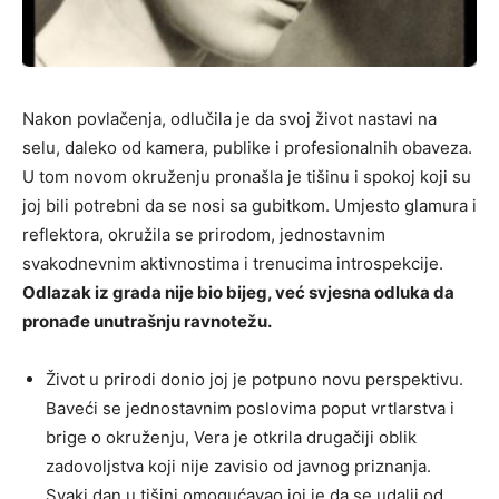
Nakon povlačenja, odlučila je da svoj život nastavi na
selu, daleko od kamera, publike i profesionalnih obaveza.
U tom novom okruženju pronašla je tišinu i spokoj koji su
joj bili potrebni da se nosi sa gubitkom. Umjesto glamura i
reflektora, okružila se prirodom, jednostavnim
svakodnevnim aktivnostima i trenucima introspekcije.
Odlazak iz grada nije bio bijeg, već svjesna odluka da
pronađe unutrašnju ravnotežu.
Život u prirodi donio joj je potpuno novu perspektivu.
Baveći se jednostavnim poslovima poput vrtlarstva i
brige o okruženju, Vera je otkrila drugačiji oblik
zadovoljstva koji nije zavisio od javnog priznanja.
Svaki dan u tišini omogućavao joj je da se udalji od