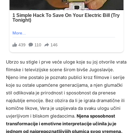
Ubrzo su stigle i prve veće uloge koje su joj otvorile vrata
filmske i televizijske scene širom bivše Jugoslavije.
Njeno ime postalo je poznato publici kroz filmove i serije
koje su ostale upamćene generacijama, a njen glumački
stil odlikovala je prirodnost i sposobnost da prenese
najdublje emocije. Bez obzira da li je igrala dramatične ili
komične likove, Vera je uspijevala da svaku ulogu učini
uvjerljivom i bliskom gledaocima.
Njena sposobnost
transformacije i emotivne interpretacije učinila ju je
jednom od najprepoznatljivijih glumica svog vremena.