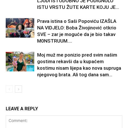
LJUDI ISTODOBNO JE PODIGNULO
ISTU VRSTU ŽUTE KARTE KOJU JE...
Prava istina o Saši Popoviću IZAŠLA
NA VIDJELO: Boba Živojinović otkrio
SVE – zar je moguće da je bio takav
M0NSTRUUM….
Moj muž me ponizio pred svim našim
gostima rekavši da u kupaćem
kostimu nisam lijepa kao nova supruga
njegovog brata. Ali tog dana sam...
LEAVE A REPLY