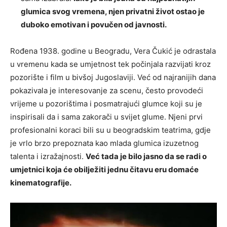
glumica svog vremena, njen privatni život ostao je
duboko emotivan i povučen od javnosti.
Rođena 1938. godine u Beogradu, Vera Čukić je odrastala
u vremenu kada se umjetnost tek počinjala razvijati kroz
pozorište i film u bivšoj Jugoslaviji. Već od najranijih dana
pokazivala je interesovanje za scenu, često provodeći
vrijeme u pozorištima i posmatrajući glumce koji su je
inspirisali da i sama zakorači u svijet glume. Njeni prvi
profesionalni koraci bili su u beogradskim teatrima, gdje
je vrlo brzo prepoznata kao mlada glumica izuzetnog
talenta i izražajnosti.
Već tada je bilo jasno da se radi o
umjetnici koja će obilježiti jednu čitavu eru domaće
kinematografije.