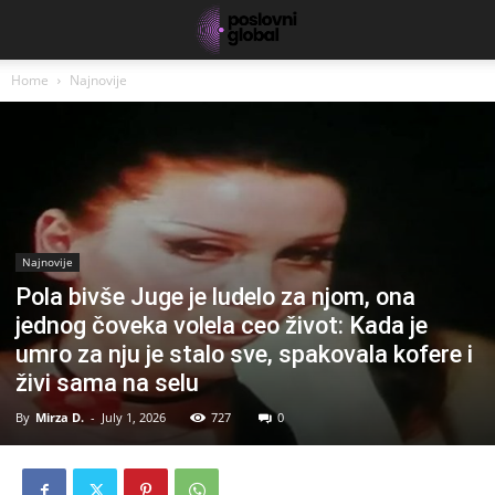
Home
Najnovije
Najnovije
Pola bivše Juge je ludelo za njom, ona
jednog čoveka volela ceo život: Kada je
umro za nju je stalo sve, spakovala kofere i
živi sama na selu
By
Mirza D.
-
July 1, 2026
727
0