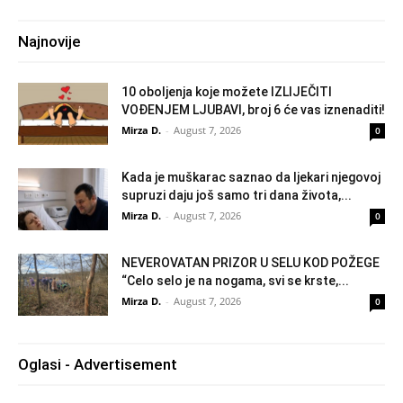
Najnovije
10 oboljenja koje možete IZLIJEČITI
VOĐENJEM LJUBAVI, broj 6 će vas iznenaditi!
Mirza D.
-
August 7, 2026
0
Kada je muškarac saznao da ljekari njegovoj
supruzi daju još samo tri dana života,...
Mirza D.
-
August 7, 2026
0
NEVEROVATAN PRIZOR U SELU KOD POŽEGE
“Celo selo je na nogama, svi se krste,...
Mirza D.
-
August 7, 2026
0
Oglasi - Advertisement